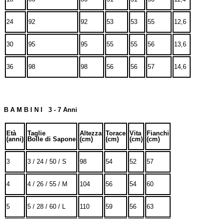
24
92
92
53
53
55
12,6
30
95
95
55
55
56
13,6
36
98
98
56
56
57
14,6
B A M B I N I 3 - 7 Anni
Età
Taglie
Altezza
Torace
Vita
Fianchi
(anni)
Bolle di Sapone
(cm)
(cm)
(cm)
(cm)
3
3 / 24 / 50 / S
98
54
52
57
4
4 / 26 / 55 / M
104
56
54
60
5
5 / 28 / 60 / L
110
59
56
63