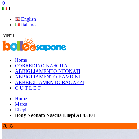
0
It
English
Italiano
Menu
Home
CORREDINO NASCITA
ABBIGLIAMENTO NEONATI
ABBIGLIAMENTO BAMBINI
ABBBIGLIAMENTO RAGAZZI
O U T L E T
Home
Marca
Ellepi
Body Neonato Nascita Ellepi AF43301
70 %