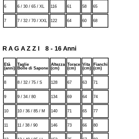
6
6 / 30 / 65 / XL
116
61
58
65
7
7 / 32 / 70 / XXL
122
64
60
68
R A G A Z Z I 8 - 16 Anni
Età
Taglie
Altezza
Torace
Vita
Fianchi
(anni)
Bolle di Sapone
(cm)
(cm)
(cm)
(cm)
8
8 / 32 / 75 / S
128
67
63
71
9
9 / 34 / 80
134
69
64
74
10
10 / 36 / 85 / M
140
71
65
77
11
11 / 38 / 90
146
73
66
80