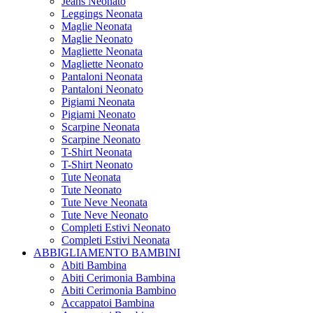
Jeans Neonato
Leggings Neonata
Maglie Neonata
Maglie Neonato
Magliette Neonata
Magliette Neonato
Pantaloni Neonata
Pantaloni Neonato
Pigiami Neonata
Pigiami Neonato
Scarpine Neonata
Scarpine Neonato
T-Shirt Neonata
T-Shirt Neonato
Tute Neonata
Tute Neonato
Tute Neve Neonata
Tute Neve Neonato
Completi Estivi Neonato
Completi Estivi Neonata
ABBIGLIAMENTO BAMBINI
Abiti Bambina
Abiti Cerimonia Bambina
Abiti Cerimonia Bambino
Accappatoi Bambina