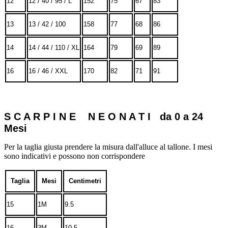
12
12 / 40 / 95 / L
152
75
67
83
13
13 / 42 / 100
158
77
68
86
14
14 / 44 / 110 / XL
164
79
69
89
16
16 / 46 / XXL
170
82
71
91
S C A R P I N E N E O N A T I da 0 a 24
Mesi
Per la taglia giusta prendere la misura dall'alluce al tallone. I mesi
sono indicativi e possono non corrispondere
Taglia
Mesi
Centimetri
15
1M
9.5
16
3M
10.5