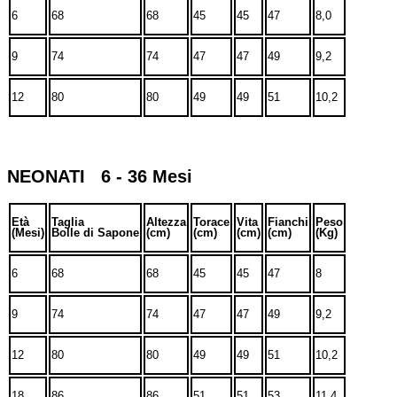
6
68
68
45
45
47
8,0
9
74
74
47
47
49
9,2
12
80
80
49
49
51
10,2
NEONATI 6 - 36 Mesi
Età
Taglia
Altezza
Torace
Vita
Fianchi
Peso
(Mesi)
Bolle di Sapone
(cm)
(cm)
(cm)
(cm)
(Kg)
6
68
68
45
45
47
8
9
74
74
47
47
49
9,2
12
80
80
49
49
51
10,2
18
86
86
51
51
53
11,4