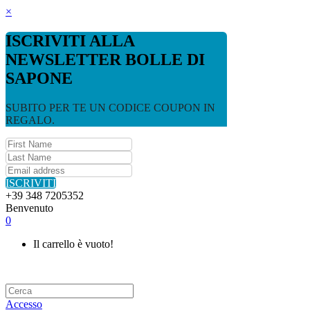
×
ISCRIVITI ALLA
NEWSLETTER BOLLE DI
SAPONE
SUBITO PER TE UN CODICE COUPON IN
REGALO.
ISCRIVITI
+39 348 7205352
Benvenuto
0
Il carrello è vuoto!
Accesso