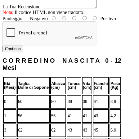
La Tua Recensione:
Nota:
Il codice HTML non viene tradotto!
Punteggio:
Negativo
Positivo
Continua
C O R R E D I N O N A S C I T A 0 - 12
Mesi
Età
Taglia
Altezza
Torace
Vita
Fianchi
Peso
(Mesi)
Bolle di Sapone
(cm)
(cm)
(cm)
(cm)
(Kg)
0
50
50
39
39
41
3,8
1
56
56
41
41
43
4,2
3
62
62
43
43
45
6,0