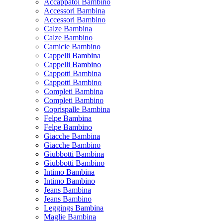
Accappatoi Bambino
Accessori Bambina
Accessori Bambino
Calze Bambina
Calze Bambino
Camicie Bambino
Cappelli Bambina
Cappelli Bambino
Cappotti Bambina
Cappotti Bambino
Completi Bambina
Completi Bambino
Coprispalle Bambina
Felpe Bambina
Felpe Bambino
Giacche Bambina
Giacche Bambino
Giubbotti Bambina
Giubbotti Bambino
Intimo Bambina
Intimo Bambino
Jeans Bambina
Jeans Bambino
Leggings Bambina
Maglie Bambina