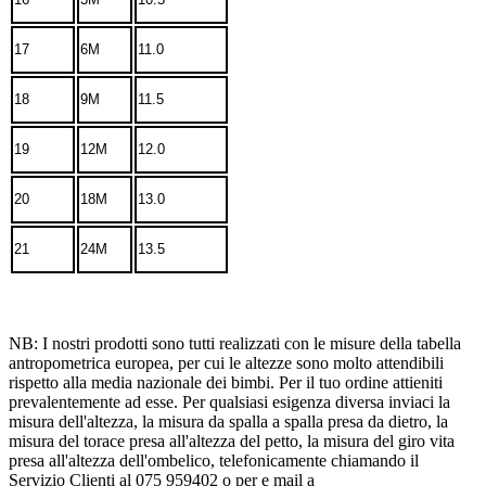
17
6M
11.0
18
9M
11.5
19
12M
12.0
20
18M
13.0
21
24M
13.5
NB: I nostri prodotti sono tutti realizzati con le misure della tabella
antropometrica europea, per cui le altezze sono molto attendibili
rispetto alla media nazionale dei bimbi. Per il tuo ordine attieniti
prevalentemente ad esse. Per qualsiasi esigenza diversa inviaci la
misura dell'altezza, la misura da spalla a spalla presa da dietro, la
misura del torace presa all'altezza del petto, la misura del giro vita
presa all'altezza dell'ombelico, telefonicamente chiamando il
Servizio Clienti al 075 959402 o per e mail a