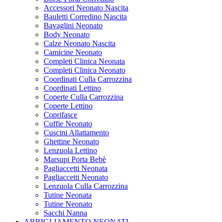
Accessori Neonato Nascita
Bauletti Corredino Nascita
Bavaglini Neonato
Body Neonato
Calze Neonato Nascita
Camicine Neonato
Completi Clinica Neonata
Completi Clinica Neonato
Coordinati Culla Carrozzina
Coordinati Lettino
Coperte Culla Carrozzina
Coperte Lettino
Coprifasce
Cuffie Neonato
Cuscini Allattamento
Ghettine Neonato
Lenzuola Lettino
Marsupi Porta Bebè
Pagliaccetti Neonata
Pagliaccetti Neonato
Lenzuola Culla Carrozzina
Tutine Neonata
Tutine Neonato
Sacchi Nanna
ABBIGLIAMENTO NEONATI