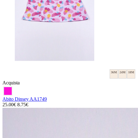
36M
24M
18M
Acquista
Abito Dinsey AA1749
25.00€
8.75€