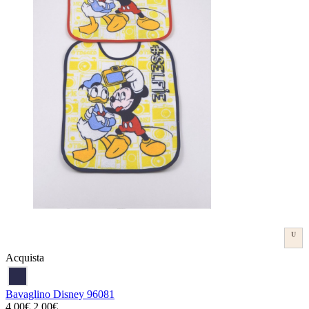
U
Acquista
Bavaglino Disney 96081
4.00€
2.00€