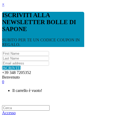
×
ISCRIVITI ALLA
NEWSLETTER BOLLE DI
SAPONE
SUBITO PER TE UN CODICE COUPON IN
REGALO.
ISCRIVITI
+39 348 7205352
Benvenuto
0
Il carrello è vuoto!
Accesso