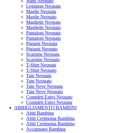
Jeans Neonato
Leggings Neonata
Maglie Neonata
Maglie Neonato
Magliette Neonata
Magliette Neonato
Pantaloni Neonata
Pantaloni Neonato
Pigiami Neonata
Pigiami Neonato
Scarpine Neonata
Scarpine Neonato
T-Shirt Neonata
T-Shirt Neonato
Tute Neonata
Tute Neonato
Tute Neve Neonata
Tute Neve Neonato
Completi Estivi Neonato
Completi Estivi Neonata
ABBIGLIAMENTO BAMBINI
Abiti Bambina
Abiti Cerimonia Bambina
Abiti Cerimonia Bambino
Accappatoi Bambina