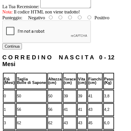
La Tua Recensione:
Nota:
Il codice HTML non viene tradotto!
Punteggio:
Negativo
Positivo
Continua
C O R R E D I N O N A S C I T A 0 - 12
Mesi
Età
Taglia
Altezza
Torace
Vita
Fianchi
Peso
(Mesi)
Bolle di Sapone
(cm)
(cm)
(cm)
(cm)
(Kg)
0
50
50
39
39
41
3,8
1
56
56
41
41
43
4,2
3
62
62
43
43
45
6,0