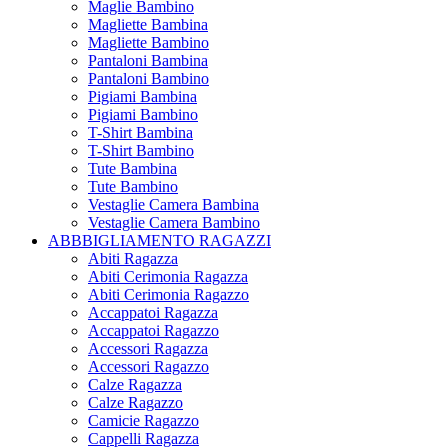
Maglie Bambino
Magliette Bambina
Magliette Bambino
Pantaloni Bambina
Pantaloni Bambino
Pigiami Bambina
Pigiami Bambino
T-Shirt Bambina
T-Shirt Bambino
Tute Bambina
Tute Bambino
Vestaglie Camera Bambina
Vestaglie Camera Bambino
ABBBIGLIAMENTO RAGAZZI
Abiti Ragazza
Abiti Cerimonia Ragazza
Abiti Cerimonia Ragazzo
Accappatoi Ragazza
Accappatoi Ragazzo
Accessori Ragazza
Accessori Ragazzo
Calze Ragazza
Calze Ragazzo
Camicie Ragazzo
Cappelli Ragazza