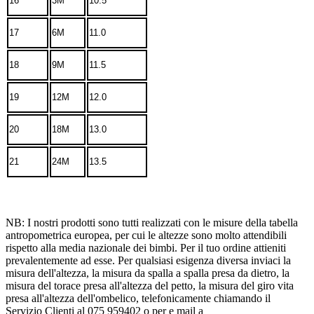
16
3M
10.5
17
6M
11.0
18
9M
11.5
19
12M
12.0
20
18M
13.0
21
24M
13.5
NB: I nostri prodotti sono tutti realizzati con le misure della tabella
antropometrica europea, per cui le altezze sono molto attendibili
rispetto alla media nazionale dei bimbi. Per il tuo ordine attieniti
prevalentemente ad esse. Per qualsiasi esigenza diversa inviaci la
misura dell'altezza, la misura da spalla a spalla presa da dietro, la
misura del torace presa all'altezza del petto, la misura del giro vita
presa all'altezza dell'ombelico, telefonicamente chiamando il
Servizio Clienti al 075 959402 o per e mail a