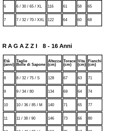
6
6 / 30 / 65 / XL
116
61
58
65
7
7 / 32 / 70 / XXL
122
64
60
68
R A G A Z Z I 8 - 16 Anni
Età
Taglie
Altezza
Torace
Vita
Fianchi
(anni)
Bolle di Sapone
(cm)
(cm)
(cm)
(cm)
8
8 / 32 / 75 / S
128
67
63
71
9
9 / 34 / 80
134
69
64
74
10
10 / 36 / 85 / M
140
71
65
77
11
11 / 38 / 90
146
73
66
80