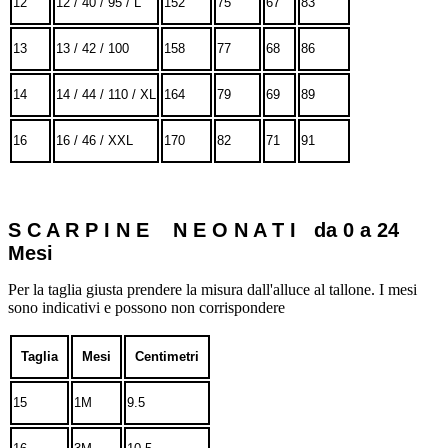
12
12 / 40 / 95 / L
152
75
67
83
13
13 / 42 / 100
158
77
68
86
14
14 / 44 / 110 / XL
164
79
69
89
16
16 / 46 / XXL
170
82
71
91
S C A R P I N E N E O N A T I da 0 a 24
Mesi
Per la taglia giusta prendere la misura dall'alluce al tallone. I mesi
sono indicativi e possono non corrispondere
Taglia
Mesi
Centimetri
15
1M
9.5