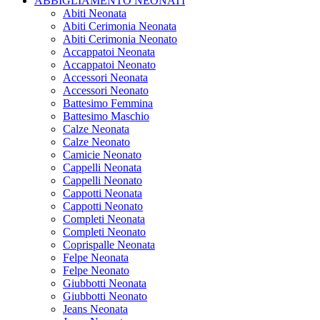
ABBIGLIAMENTO NEONATI
Abiti Neonata
Abiti Cerimonia Neonata
Abiti Cerimonia Neonato
Accappatoi Neonata
Accappatoi Neonato
Accessori Neonata
Accessori Neonato
Battesimo Femmina
Battesimo Maschio
Calze Neonata
Calze Neonato
Camicie Neonato
Cappelli Neonata
Cappelli Neonato
Cappotti Neonata
Cappotti Neonato
Completi Neonata
Completi Neonato
Coprispalle Neonata
Felpe Neonata
Felpe Neonato
Giubbotti Neonata
Giubbotti Neonato
Jeans Neonata