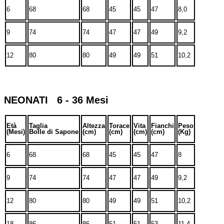
6
68
68
45
45
47
8,0
9
74
74
47
47
49
9,2
12
80
80
49
49
51
10,2
NEONATI 6 - 36 Mesi
Età
Taglia
Altezza
Torace
Vita
Fianchi
Peso
(Mesi)
Bolle di Sapone
(cm)
(cm)
(cm)
(cm)
(Kg)
6
68
68
45
45
47
8
9
74
74
47
47
49
9,2
12
80
80
49
49
51
10,2
18
86
86
51
51
53
11,4