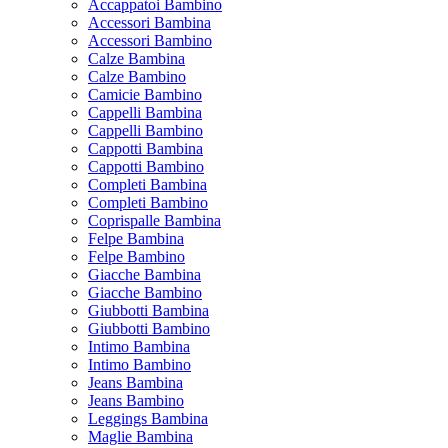
Accappatoi Bambino
Accessori Bambina
Accessori Bambino
Calze Bambina
Calze Bambino
Camicie Bambino
Cappelli Bambina
Cappelli Bambino
Cappotti Bambina
Cappotti Bambino
Completi Bambina
Completi Bambino
Coprispalle Bambina
Felpe Bambina
Felpe Bambino
Giacche Bambina
Giacche Bambino
Giubbotti Bambina
Giubbotti Bambino
Intimo Bambina
Intimo Bambino
Jeans Bambina
Jeans Bambino
Leggings Bambina
Maglie Bambina