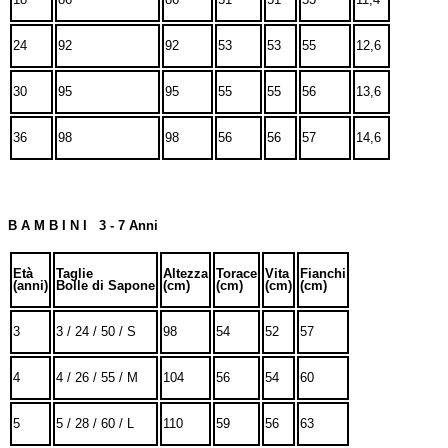
24
92
92
53
53
55
12,6
30
95
95
55
55
56
13,6
36
98
98
56
56
57
14,6
B A M B I N I 3 - 7 Anni
Età
Taglie
Altezza
Torace
Vita
Fianchi
(anni)
Bolle di Sapone
(cm)
(cm)
(cm)
(cm)
3
3 / 24 / 50 / S
98
54
52
57
4
4 / 26 / 55 / M
104
56
54
60
5
5 / 28 / 60 / L
110
59
56
63