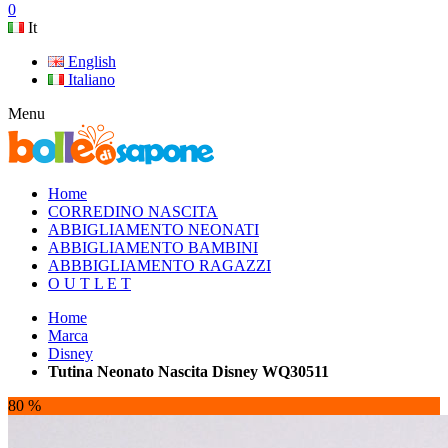
0
It
English
Italiano
Menu
Home
CORREDINO NASCITA
ABBIGLIAMENTO NEONATI
ABBIGLIAMENTO BAMBINI
ABBBIGLIAMENTO RAGAZZI
O U T L E T
Home
Marca
Disney
Tutina Neonato Nascita Disney WQ30511
80 %