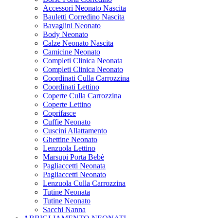
Accessori Neonato Nascita
Bauletti Corredino Nascita
Bavaglini Neonato
Body Neonato
Calze Neonato Nascita
Camicine Neonato
Completi Clinica Neonata
Completi Clinica Neonato
Coordinati Culla Carrozzina
Coordinati Lettino
Coperte Culla Carrozzina
Coperte Lettino
Coprifasce
Cuffie Neonato
Cuscini Allattamento
Ghettine Neonato
Lenzuola Lettino
Marsupi Porta Bebè
Pagliaccetti Neonata
Pagliaccetti Neonato
Lenzuola Culla Carrozzina
Tutine Neonata
Tutine Neonato
Sacchi Nanna