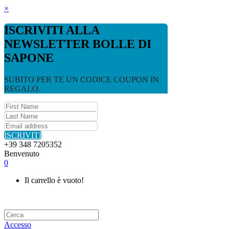
×
ISCRIVITI ALLA
NEWSLETTER BOLLE DI
SAPONE
SUBITO PER TE UN CODICE COUPON IN
REGALO.
ISCRIVITI
+39 348 7205352
Benvenuto
0
Il carrello è vuoto!
Accesso