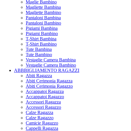
Maglie Bambino
Magliette Bambina
Magliette Bambino
Pantaloni Bambina
Pantaloni Bambino
Pigiami Bambina
Pigiami Bambino
T-Shirt Bambina
T-Shirt Bambino
Tute Bambina
Tute Bambino
Vestaglie Camera Bambina
Vestaglie Camera Bambino
ABBBIGLIAMENTO RAGAZZI
Abiti Ragazza
Abiti Cerimonia Ragazza
Abiti Cerimonia Ragazzo
Accappatoi Ragazza
Accappatoi Ragazzo
Accessori Ragazza
Accessori Ragazzo
Calze Ragazza
Calze Ragazzo
Camicie Ragazzo
Cappelli Ragazza