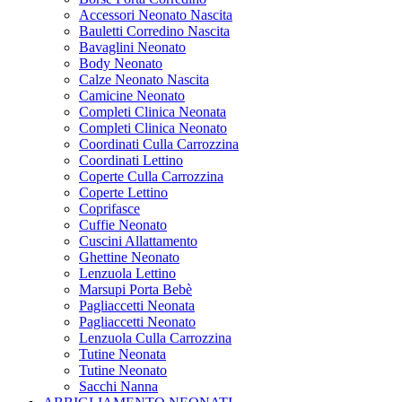
Accessori Neonato Nascita
Bauletti Corredino Nascita
Bavaglini Neonato
Body Neonato
Calze Neonato Nascita
Camicine Neonato
Completi Clinica Neonata
Completi Clinica Neonato
Coordinati Culla Carrozzina
Coordinati Lettino
Coperte Culla Carrozzina
Coperte Lettino
Coprifasce
Cuffie Neonato
Cuscini Allattamento
Ghettine Neonato
Lenzuola Lettino
Marsupi Porta Bebè
Pagliaccetti Neonata
Pagliaccetti Neonato
Lenzuola Culla Carrozzina
Tutine Neonata
Tutine Neonato
Sacchi Nanna