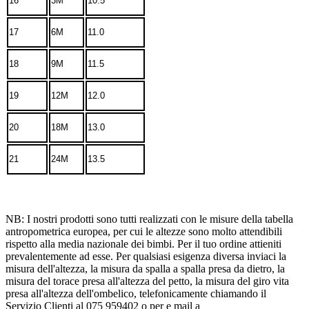
16
3M
10.5
17
6M
11.0
18
9M
11.5
19
12M
12.0
20
18M
13.0
21
24M
13.5
NB: I nostri prodotti sono tutti realizzati con le misure della tabella
antropometrica europea, per cui le altezze sono molto attendibili
rispetto alla media nazionale dei bimbi. Per il tuo ordine attieniti
prevalentemente ad esse. Per qualsiasi esigenza diversa inviaci la
misura dell'altezza, la misura da spalla a spalla presa da dietro, la
misura del torace presa all'altezza del petto, la misura del giro vita
presa all'altezza dell'ombelico, telefonicamente chiamando il
Servizio Clienti al 075 959402 o per e mail a