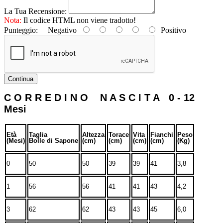
La Tua Recensione:
Nota:
Il codice HTML non viene tradotto!
Punteggio:
Negativo
Positivo
Continua
C O R R E D I N O N A S C I T A 0 - 12
Mesi
Età
Taglia
Altezza
Torace
Vita
Fianchi
Peso
(Mesi)
Bolle di Sapone
(cm)
(cm)
(cm)
(cm)
(Kg)
0
50
50
39
39
41
3,8
1
56
56
41
41
43
4,2
3
62
62
43
43
45
6,0