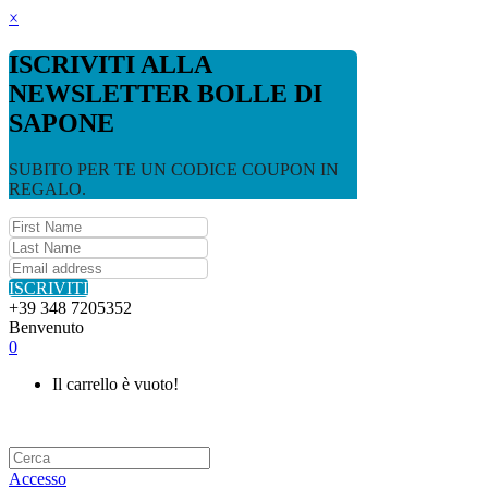
×
ISCRIVITI ALLA
NEWSLETTER BOLLE DI
SAPONE
SUBITO PER TE UN CODICE COUPON IN
REGALO.
ISCRIVITI
+39 348 7205352
Benvenuto
0
Il carrello è vuoto!
Accesso