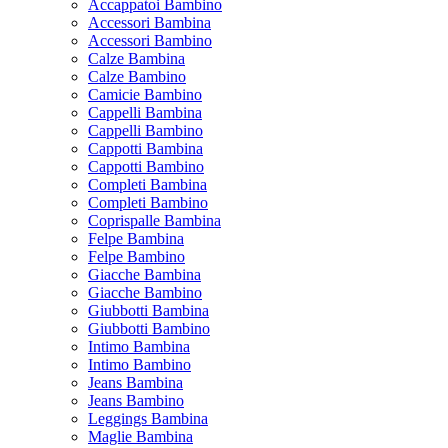
Accappatoi Bambino
Accessori Bambina
Accessori Bambino
Calze Bambina
Calze Bambino
Camicie Bambino
Cappelli Bambina
Cappelli Bambino
Cappotti Bambina
Cappotti Bambino
Completi Bambina
Completi Bambino
Coprispalle Bambina
Felpe Bambina
Felpe Bambino
Giacche Bambina
Giacche Bambino
Giubbotti Bambina
Giubbotti Bambino
Intimo Bambina
Intimo Bambino
Jeans Bambina
Jeans Bambino
Leggings Bambina
Maglie Bambina