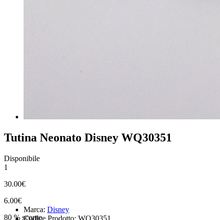
Tutina Neonato Disney WQ30351
Disponibile
1
30.00€
6.00€
Marca:
Disney
80 % sconto
Codice Prodotto: WQ30351