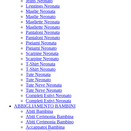
Jeans Neonato
Leggings Neonata
Maglie Neonata
Maglie Neonato
Magliette Neonata
Magliette Neonato
Pantaloni Neonata
Pantaloni Neonato
Pigiami Neonata
Pigiami Neonato
Scarpine Neonata
Scarpine Neonato
T-Shirt Neonata
T-Shirt Neonato
Tute Neonata
Tute Neonato
Tute Neve Neonata
Tute Neve Neonato
Completi Estivi Neonato
Completi Estivi Neonata
ABBIGLIAMENTO BAMBINI
Abiti Bambina
Abiti Cerimonia Bambina
Abiti Cerimonia Bambino
Accappatoi Bambina