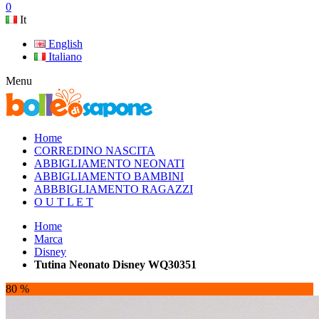
0
It
English
Italiano
Menu
Home
CORREDINO NASCITA
ABBIGLIAMENTO NEONATI
ABBIGLIAMENTO BAMBINI
ABBBIGLIAMENTO RAGAZZI
O U T L E T
Home
Marca
Disney
Tutina Neonato Disney WQ30351
80 %