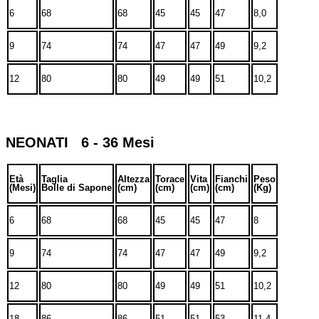
6
68
68
45
45
47
8,0
9
74
74
47
47
49
9,2
12
80
80
49
49
51
10,2
NEONATI 6 - 36 Mesi
Età
Taglia
Altezza
Torace
Vita
Fianchi
Peso
(Mesi)
Bolle di Sapone
(cm)
(cm)
(cm)
(cm)
(Kg)
6
68
68
45
45
47
8
9
74
74
47
47
49
9,2
12
80
80
49
49
51
10,2
18
86
86
51
51
53
11,4