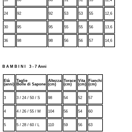
24
92
92
53
53
55
12,6
30
95
95
55
55
56
13,6
36
98
98
56
56
57
14,6
B A M B I N I 3 - 7 Anni
Età
Taglie
Altezza
Torace
Vita
Fianchi
(anni)
Bolle di Sapone
(cm)
(cm)
(cm)
(cm)
3
3 / 24 / 50 / S
98
54
52
57
4
4 / 26 / 55 / M
104
56
54
60
5
5 / 28 / 60 / L
110
59
56
63