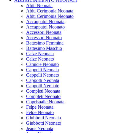
ABBIGLIAMENTO NEONATI
Abiti Neonata
Abiti Cerimonia Neonata
Abiti Cerimonia Neonato
Accappatoi Neonata
Accappatoi Neonato
Accessori Neonata
Accessori Neonato
Battesimo Femmina
Battesimo Maschio
Calze Neonata
Calze Neonato
Camicie Neonato
Cappelli Neonata
Cappelli Neonato
Cappotti Neonata
Cappotti Neonato
Completi Neonata
Completi Neonato
Coprispalle Neonata
Felpe Neonata
Felpe Neonato
Giubbotti Neonata
Giubbotti Neonato
Jeans Neonata