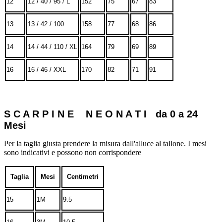
12
12 / 40 / 95 / L
152
75
67
83
13
13 / 42 / 100
158
77
68
86
14
14 / 44 / 110 / XL
164
79
69
89
16
16 / 46 / XXL
170
82
71
91
S C A R P I N E N E O N A T I da 0 a 24
Mesi
Per la taglia giusta prendere la misura dall'alluce al tallone. I mesi
sono indicativi e possono non corrispondere
Taglia
Mesi
Centimetri
15
1M
9.5