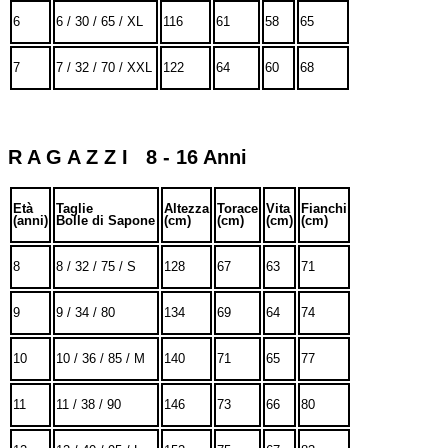
6
6 / 30 / 65 / XL
116
61
58
65
7
7 / 32 / 70 / XXL
122
64
60
68
R A G A Z Z I 8 - 16 Anni
Età
Taglie
Altezza
Torace
Vita
Fianchi
(anni)
Bolle di Sapone
(cm)
(cm)
(cm)
(cm)
8
8 / 32 / 75 / S
128
67
63
71
9
9 / 34 / 80
134
69
64
74
10
10 / 36 / 85 / M
140
71
65
77
11
11 / 38 / 90
146
73
66
80