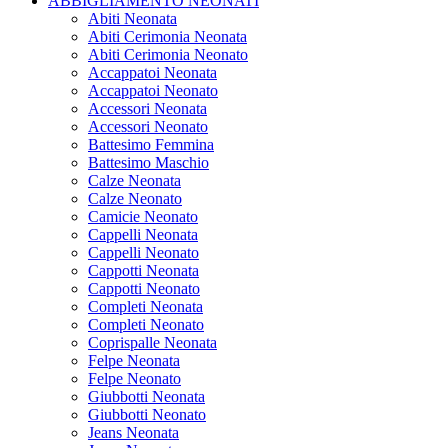
ABBIGLIAMENTO NEONATI
Abiti Neonata
Abiti Cerimonia Neonata
Abiti Cerimonia Neonato
Accappatoi Neonata
Accappatoi Neonato
Accessori Neonata
Accessori Neonato
Battesimo Femmina
Battesimo Maschio
Calze Neonata
Calze Neonato
Camicie Neonato
Cappelli Neonata
Cappelli Neonato
Cappotti Neonata
Cappotti Neonato
Completi Neonata
Completi Neonato
Coprispalle Neonata
Felpe Neonata
Felpe Neonato
Giubbotti Neonata
Giubbotti Neonato
Jeans Neonata