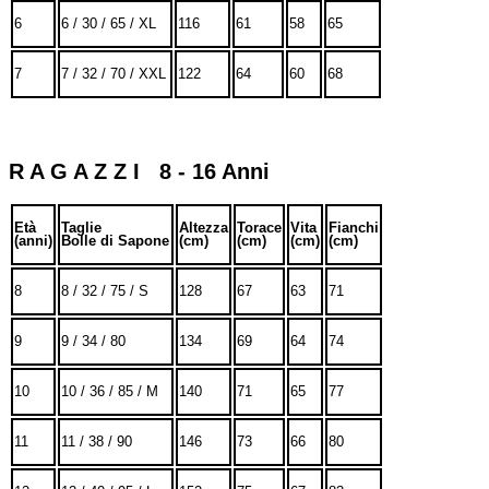
6
6 / 30 / 65 / XL
116
61
58
65
7
7 / 32 / 70 / XXL
122
64
60
68
R A G A Z Z I 8 - 16 Anni
Età
Taglie
Altezza
Torace
Vita
Fianchi
(anni)
Bolle di Sapone
(cm)
(cm)
(cm)
(cm)
8
8 / 32 / 75 / S
128
67
63
71
9
9 / 34 / 80
134
69
64
74
10
10 / 36 / 85 / M
140
71
65
77
11
11 / 38 / 90
146
73
66
80