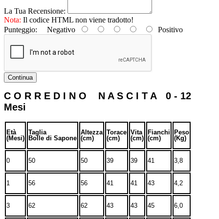
La Tua Recensione:
Nota:
Il codice HTML non viene tradotto!
Punteggio:
Negativo
Positivo
Continua
C O R R E D I N O N A S C I T A 0 - 12
Mesi
Età
Taglia
Altezza
Torace
Vita
Fianchi
Peso
(Mesi)
Bolle di Sapone
(cm)
(cm)
(cm)
(cm)
(Kg)
0
50
50
39
39
41
3,8
1
56
56
41
41
43
4,2
3
62
62
43
43
45
6,0