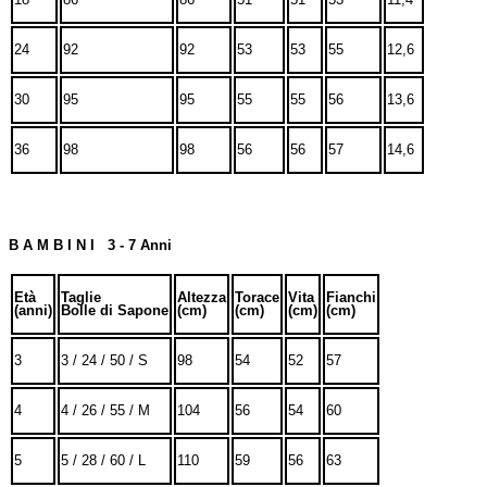
24
92
92
53
53
55
12,6
30
95
95
55
55
56
13,6
36
98
98
56
56
57
14,6
B A M B I N I 3 - 7 Anni
Età
Taglie
Altezza
Torace
Vita
Fianchi
(anni)
Bolle di Sapone
(cm)
(cm)
(cm)
(cm)
3
3 / 24 / 50 / S
98
54
52
57
4
4 / 26 / 55 / M
104
56
54
60
5
5 / 28 / 60 / L
110
59
56
63