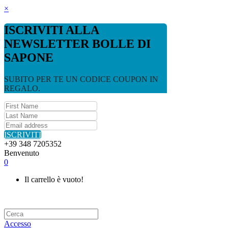
×
ISCRIVITI ALLA
NEWSLETTER BOLLE DI
SAPONE
SUBITO PER TE UN CODICE COUPON IN
REGALO.
ISCRIVITI
+39 348 7205352
Benvenuto
0
Il carrello è vuoto!
Accesso