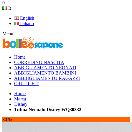
0
It
English
Italiano
Menu
Home
CORREDINO NASCITA
ABBIGLIAMENTO NEONATI
ABBIGLIAMENTO BAMBINI
ABBBIGLIAMENTO RAGAZZI
O U T L E T
Home
Marca
Disney
Tutina Neonato Disney WQ30332
80 %