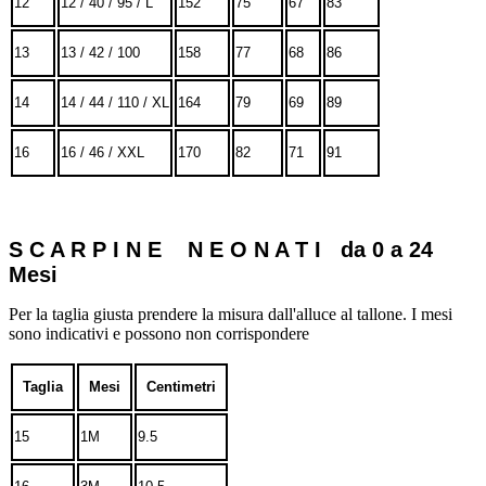
12
12 / 40 / 95 / L
152
75
67
83
13
13 / 42 / 100
158
77
68
86
14
14 / 44 / 110 / XL
164
79
69
89
16
16 / 46 / XXL
170
82
71
91
S C A R P I N E N E O N A T I da 0 a 24
Mesi
Per la taglia giusta prendere la misura dall'alluce al tallone. I mesi
sono indicativi e possono non corrispondere
Taglia
Mesi
Centimetri
15
1M
9.5