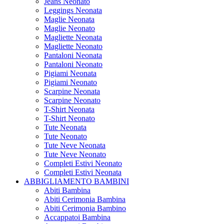
Jeans Neonato
Leggings Neonata
Maglie Neonata
Maglie Neonato
Magliette Neonata
Magliette Neonato
Pantaloni Neonata
Pantaloni Neonato
Pigiami Neonata
Pigiami Neonato
Scarpine Neonata
Scarpine Neonato
T-Shirt Neonata
T-Shirt Neonato
Tute Neonata
Tute Neonato
Tute Neve Neonata
Tute Neve Neonato
Completi Estivi Neonato
Completi Estivi Neonata
ABBIGLIAMENTO BAMBINI
Abiti Bambina
Abiti Cerimonia Bambina
Abiti Cerimonia Bambino
Accappatoi Bambina