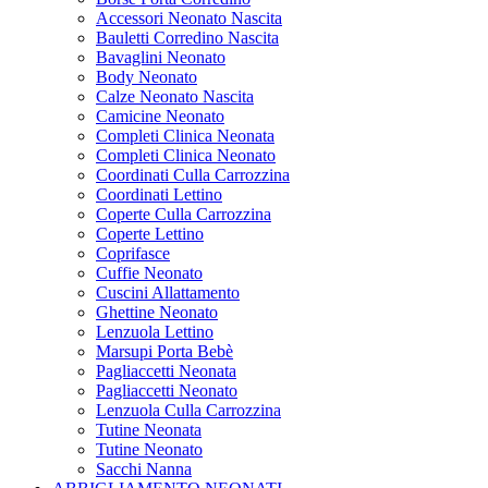
Accessori Neonato Nascita
Bauletti Corredino Nascita
Bavaglini Neonato
Body Neonato
Calze Neonato Nascita
Camicine Neonato
Completi Clinica Neonata
Completi Clinica Neonato
Coordinati Culla Carrozzina
Coordinati Lettino
Coperte Culla Carrozzina
Coperte Lettino
Coprifasce
Cuffie Neonato
Cuscini Allattamento
Ghettine Neonato
Lenzuola Lettino
Marsupi Porta Bebè
Pagliaccetti Neonata
Pagliaccetti Neonato
Lenzuola Culla Carrozzina
Tutine Neonata
Tutine Neonato
Sacchi Nanna