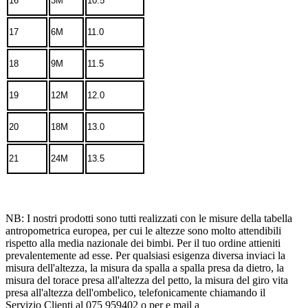
16
3M
10.5
17
6M
11.0
18
9M
11.5
19
12M
12.0
20
18M
13.0
21
24M
13.5
NB: I nostri prodotti sono tutti realizzati con le misure della tabella
antropometrica europea, per cui le altezze sono molto attendibili
rispetto alla media nazionale dei bimbi. Per il tuo ordine attieniti
prevalentemente ad esse. Per qualsiasi esigenza diversa inviaci la
misura dell'altezza, la misura da spalla a spalla presa da dietro, la
misura del torace presa all'altezza del petto, la misura del giro vita
presa all'altezza dell'ombelico, telefonicamente chiamando il
Servizio Clienti al 075 959402 o per e mail a