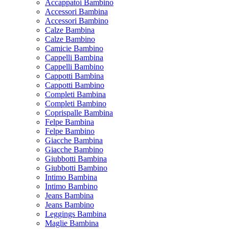
Accappatoi Bambino
Accessori Bambina
Accessori Bambino
Calze Bambina
Calze Bambino
Camicie Bambino
Cappelli Bambina
Cappelli Bambino
Cappotti Bambina
Cappotti Bambino
Completi Bambina
Completi Bambino
Coprispalle Bambina
Felpe Bambina
Felpe Bambino
Giacche Bambina
Giacche Bambino
Giubbotti Bambina
Giubbotti Bambino
Intimo Bambina
Intimo Bambino
Jeans Bambina
Jeans Bambino
Leggings Bambina
Maglie Bambina