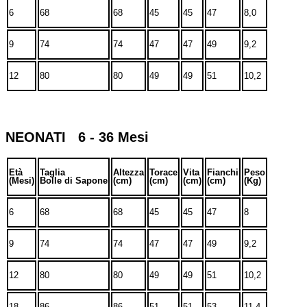
6
68
68
45
45
47
8,0
9
74
74
47
47
49
9,2
12
80
80
49
49
51
10,2
NEONATI 6 - 36 Mesi
Età
Taglia
Altezza
Torace
Vita
Fianchi
Peso
(Mesi)
Bolle di Sapone
(cm)
(cm)
(cm)
(cm)
(Kg)
6
68
68
45
45
47
8
9
74
74
47
47
49
9,2
12
80
80
49
49
51
10,2
18
86
86
51
51
53
11,4