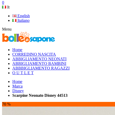
0
It
English
Italiano
Menu
Home
CORREDINO NASCITA
ABBIGLIAMENTO NEONATI
ABBIGLIAMENTO BAMBINI
ABBBIGLIAMENTO RAGAZZI
O U T L E T
Home
Marca
Disney
Scarpine Neonato Disney 44513
70 %