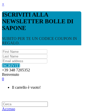
×
ISCRIVITI ALLA
NEWSLETTER BOLLE DI
SAPONE
SUBITO PER TE UN CODICE COUPON IN
REGALO.
ISCRIVITI
+39 348 7205352
Benvenuto
0
Il carrello è vuoto!
Accesso