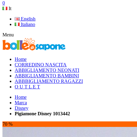
0
It
English
Italiano
Menu
Home
CORREDINO NASCITA
ABBIGLIAMENTO NEONATI
ABBIGLIAMENTO BAMBINI
ABBBIGLIAMENTO RAGAZZI
O U T L E T
Home
Marca
Disney
Pigiamone Disney 1013442
70 %