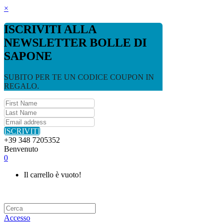
×
ISCRIVITI ALLA
NEWSLETTER BOLLE DI
SAPONE
SUBITO PER TE UN CODICE COUPON IN
REGALO.
ISCRIVITI
+39 348 7205352
Benvenuto
0
Il carrello è vuoto!
Accesso