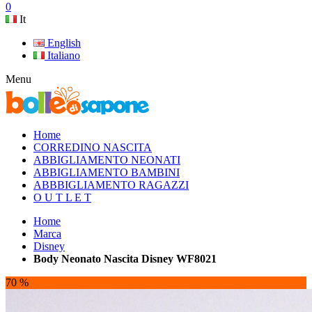
0
It
English
Italiano
Menu
Home
CORREDINO NASCITA
ABBIGLIAMENTO NEONATI
ABBIGLIAMENTO BAMBINI
ABBBIGLIAMENTO RAGAZZI
O U T L E T
Home
Marca
Disney
Body Neonato Nascita Disney WF8021
70 %