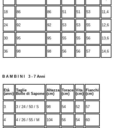
18
86
86
51
51
53
11,4
24
92
92
53
53
55
12,6
30
95
95
55
55
56
13,6
36
98
98
56
56
57
14,6
B A M B I N I 3 - 7 Anni
Età
Taglie
Altezza
Torace
Vita
Fianchi
(anni)
Bolle di Sapone
(cm)
(cm)
(cm)
(cm)
3
3 / 24 / 50 / S
98
54
52
57
4
4 / 26 / 55 / M
104
56
54
60