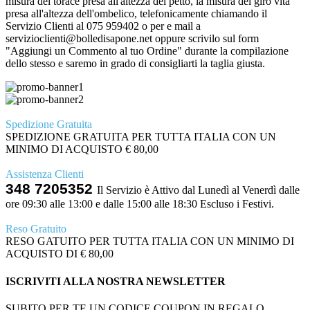
misura del torace presa all'altezza del petto, la misura del giro vita
presa all'altezza dell'ombelico, telefonicamente chiamando il
Servizio Clienti al 075 959402 o per e mail a
servizioclienti@bolledisapone.net oppure scrivilo sul form
"Aggiungi un Commento al tuo Ordine" durante la compilazione
dello stesso e saremo in grado di consigliarti la taglia giusta.
Spedizione Gratuita
SPEDIZIONE GRATUITA PER TUTTA ITALIA CON UN
MINIMO DI ACQUISTO € 80,00
Assistenza Clienti
348 7205352
Il Servizio è Attivo dal Lunedì al Venerdì dalle
ore 09:30 alle 13:00 e dalle 15:00 alle 18:30 Escluso i Festivi.
Reso Gratuito
RESO GATUITO PER TUTTA ITALIA CON UN MINIMO DI
ACQUISTO DI € 80,00
ISCRIVITI ALLA NOSTRA NEWSLETTER
SUBITO PER TE UN CODICE COUPON IN REGALO