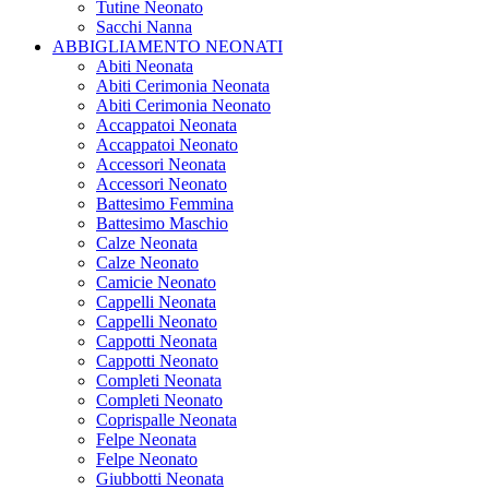
Tutine Neonato
Sacchi Nanna
ABBIGLIAMENTO NEONATI
Abiti Neonata
Abiti Cerimonia Neonata
Abiti Cerimonia Neonato
Accappatoi Neonata
Accappatoi Neonato
Accessori Neonata
Accessori Neonato
Battesimo Femmina
Battesimo Maschio
Calze Neonata
Calze Neonato
Camicie Neonato
Cappelli Neonata
Cappelli Neonato
Cappotti Neonata
Cappotti Neonato
Completi Neonata
Completi Neonato
Coprispalle Neonata
Felpe Neonata
Felpe Neonato
Giubbotti Neonata