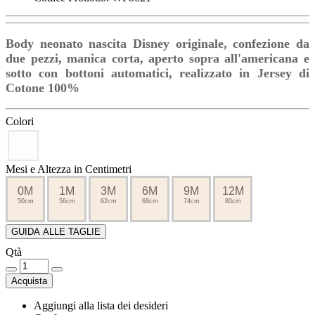
Body neonato nascita Disney originale, confezione da
due pezzi, manica corta, aperto sopra all'americana e
sotto con bottoni automatici, realizzato in Jersey di
Cotone 100%
Colori
Mesi e Altezza in Centimetri
0M
1M
3M
6M
9M
12M
50cm
56cm
62cm
68cm
74cm
80cm
GUIDA ALLE TAGLIE
Qtà
Acquista
Aggiungi alla lista dei desideri