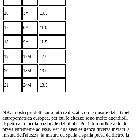
16
3M
10.5
17
6M
11.0
18
9M
11.5
19
12M
12.0
20
18M
13.0
21
24M
13.5
NB: I nostri prodotti sono tutti realizzati con le misure della tabella
antropometrica europea, per cui le altezze sono molto attendibili
rispetto alla media nazionale dei bimbi. Per il tuo ordine attieniti
prevalentemente ad esse. Per qualsiasi esigenza diversa inviaci la
misura dell'altezza, la misura da spalla a spalla presa da dietro, la