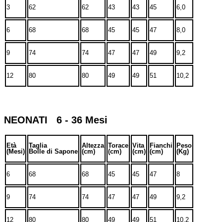
3
62
62
43
43
45
6,0
6
68
68
45
45
47
8,0
9
74
74
47
47
49
9,2
12
80
80
49
49
51
10,2
NEONATI 6 - 36 Mesi
Età
Taglia
Altezza
Torace
Vita
Fianchi
Peso
(Mesi)
Bolle di Sapone
(cm)
(cm)
(cm)
(cm)
(Kg)
6
68
68
45
45
47
8
9
74
74
47
47
49
9,2
12
80
80
49
49
51
10,2