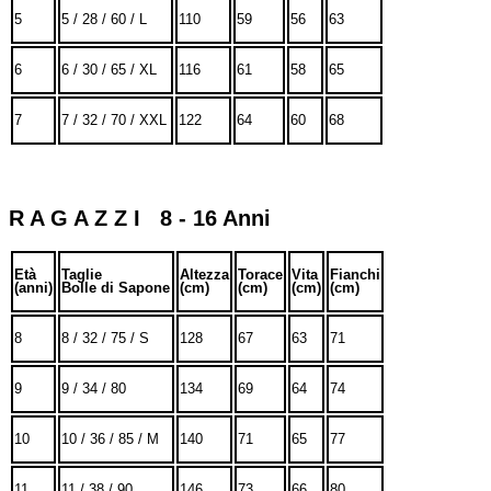
5
5 / 28 / 60 / L
110
59
56
63
6
6 / 30 / 65 / XL
116
61
58
65
7
7 / 32 / 70 / XXL
122
64
60
68
R A G A Z Z I 8 - 16 Anni
Età
Taglie
Altezza
Torace
Vita
Fianchi
(anni)
Bolle di Sapone
(cm)
(cm)
(cm)
(cm)
8
8 / 32 / 75 / S
128
67
63
71
9
9 / 34 / 80
134
69
64
74
10
10 / 36 / 85 / M
140
71
65
77
11
11 / 38 / 90
146
73
66
80