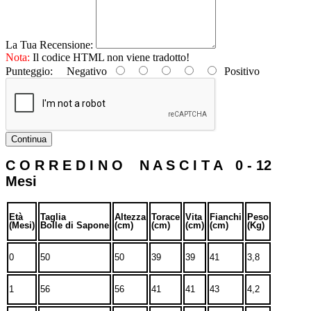
La Tua Recensione:
Nota:
Il codice HTML non viene tradotto!
Punteggio:
Negativo
Positivo
Continua
C O R R E D I N O N A S C I T A 0 - 12
Mesi
Età
Taglia
Altezza
Torace
Vita
Fianchi
Peso
(Mesi)
Bolle di Sapone
(cm)
(cm)
(cm)
(cm)
(Kg)
0
50
50
39
39
41
3,8
1
56
56
41
41
43
4,2