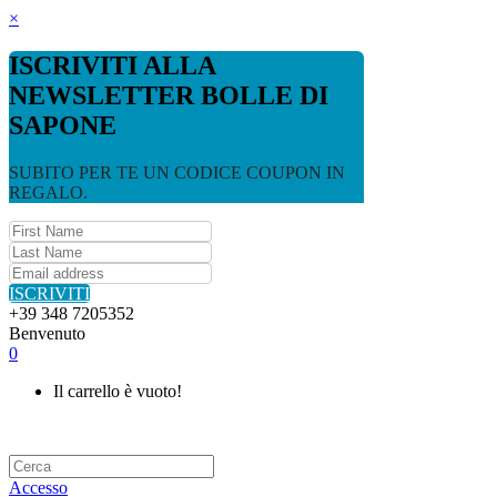
×
ISCRIVITI ALLA
NEWSLETTER BOLLE DI
SAPONE
SUBITO PER TE UN CODICE COUPON IN
REGALO.
ISCRIVITI
+39 348 7205352
Benvenuto
0
Il carrello è vuoto!
Accesso