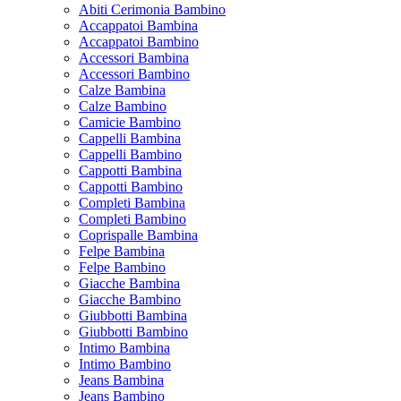
Abiti Cerimonia Bambino
Accappatoi Bambina
Accappatoi Bambino
Accessori Bambina
Accessori Bambino
Calze Bambina
Calze Bambino
Camicie Bambino
Cappelli Bambina
Cappelli Bambino
Cappotti Bambina
Cappotti Bambino
Completi Bambina
Completi Bambino
Coprispalle Bambina
Felpe Bambina
Felpe Bambino
Giacche Bambina
Giacche Bambino
Giubbotti Bambina
Giubbotti Bambino
Intimo Bambina
Intimo Bambino
Jeans Bambina
Jeans Bambino