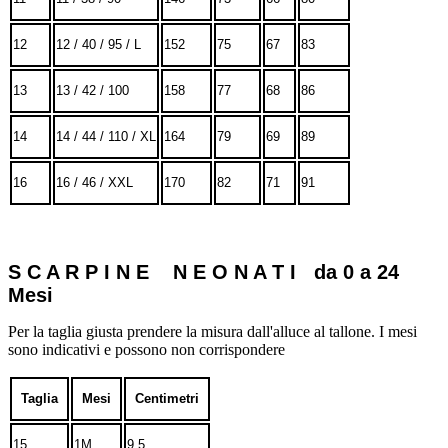
12
12 / 40 / 95 / L
152
75
67
83
13
13 / 42 / 100
158
77
68
86
14
14 / 44 / 110 / XL
164
79
69
89
16
16 / 46 / XXL
170
82
71
91
S C A R P I N E N E O N A T I da 0 a 24
Mesi
Per la taglia giusta prendere la misura dall'alluce al tallone. I mesi
sono indicativi e possono non corrispondere
Taglia
Mesi
Centimetri
15
1M
9.5