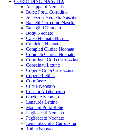
CORREDINO NASCITA
Accappatoi Neonato
Borse Porta Corredino
Accessori Neonato Nascita
Bauletti Corredino Nascita
Bavaglini Neonato
Body Neonato
Calze Neonato Nascita
Camicine Neonato
Completi Clinica Neonata
Completi Clinica Neonato
Coordinati Culla Carrozzina
Coordinati Lettino
Coperte Culla Carrozzina
Coperte Lettino
Coprifasce
Cuffie Neonato
Cuscini Allattamento
Ghettine Neonato
Lenzuola Lettino
Marsupi Porta Bebè
Pagliaccetti Neonata
Pagliaccetti Neonato
Lenzuola Culla Carrozzina
Tutine Neonata