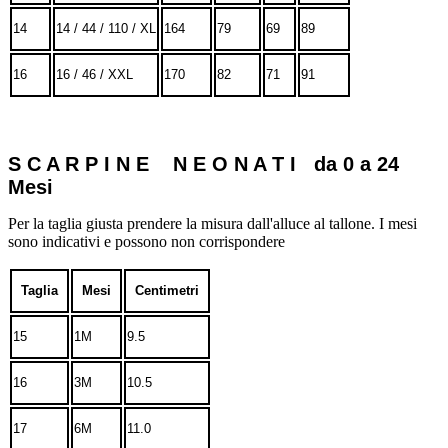
14
14 / 44 / 110 / XL
164
79
69
89
16
16 / 46 / XXL
170
82
71
91
S C A R P I N E N E O N A T I da 0 a 24
Mesi
Per la taglia giusta prendere la misura dall'alluce al tallone. I mesi
sono indicativi e possono non corrispondere
Taglia
Mesi
Centimetri
15
1M
9.5
16
3M
10.5
17
6M
11.0