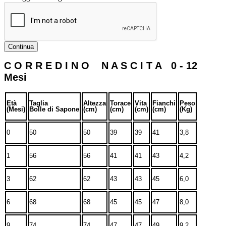
Continua
C O R R E D I N O N A S C I T A 0 - 12
Mesi
Età
Taglia
Altezza
Torace
Vita
Fianchi
Peso
(Mesi)
Bolle di Sapone
(cm)
(cm)
(cm)
(cm)
(Kg)
0
50
50
39
39
41
3,8
1
56
56
41
41
43
4,2
3
62
62
43
43
45
6,0
6
68
68
45
45
47
8,0
9
74
74
47
47
49
9,2