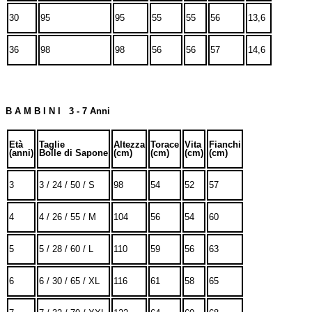
30
95
95
55
55
56
13,6
36
98
98
56
56
57
14,6
B A M B I N I 3 - 7 Anni
Età
Taglie
Altezza
Torace
Vita
Fianchi
(anni)
Bolle di Sapone
(cm)
(cm)
(cm)
(cm)
3
3 / 24 / 50 / S
98
54
52
57
4
4 / 26 / 55 / M
104
56
54
60
5
5 / 28 / 60 / L
110
59
56
63
6
6 / 30 / 65 / XL
116
61
58
65