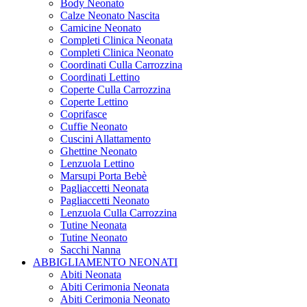
Body Neonato
Calze Neonato Nascita
Camicine Neonato
Completi Clinica Neonata
Completi Clinica Neonato
Coordinati Culla Carrozzina
Coordinati Lettino
Coperte Culla Carrozzina
Coperte Lettino
Coprifasce
Cuffie Neonato
Cuscini Allattamento
Ghettine Neonato
Lenzuola Lettino
Marsupi Porta Bebè
Pagliaccetti Neonata
Pagliaccetti Neonato
Lenzuola Culla Carrozzina
Tutine Neonata
Tutine Neonato
Sacchi Nanna
ABBIGLIAMENTO NEONATI
Abiti Neonata
Abiti Cerimonia Neonata
Abiti Cerimonia Neonato