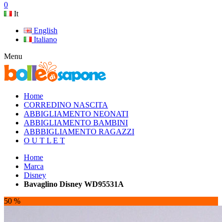
0
It
English
Italiano
Menu
Home
CORREDINO NASCITA
ABBIGLIAMENTO NEONATI
ABBIGLIAMENTO BAMBINI
ABBBIGLIAMENTO RAGAZZI
O U T L E T
Home
Marca
Disney
Bavaglino Disney WD95531A
50 %