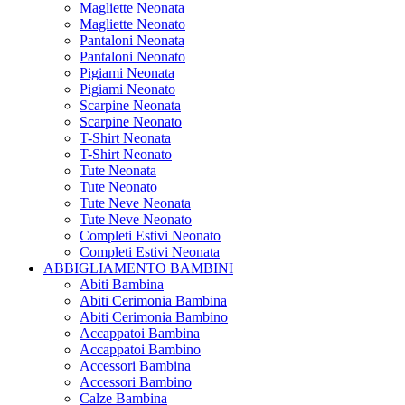
Magliette Neonata
Magliette Neonato
Pantaloni Neonata
Pantaloni Neonato
Pigiami Neonata
Pigiami Neonato
Scarpine Neonata
Scarpine Neonato
T-Shirt Neonata
T-Shirt Neonato
Tute Neonata
Tute Neonato
Tute Neve Neonata
Tute Neve Neonato
Completi Estivi Neonato
Completi Estivi Neonata
ABBIGLIAMENTO BAMBINI
Abiti Bambina
Abiti Cerimonia Bambina
Abiti Cerimonia Bambino
Accappatoi Bambina
Accappatoi Bambino
Accessori Bambina
Accessori Bambino
Calze Bambina