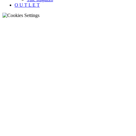
O U T L E T