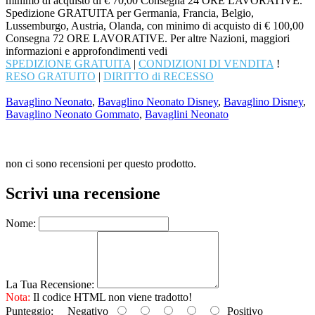
minimo di acquisto di € 70,00 Consegna 24 ORE LAVORATIVE.
Spedizione GRATUITA per Germania, Francia, Belgio,
Lussemburgo, Austria, Olanda, con minimo di acquisto di € 100,00
Consegna 72 ORE LAVORATIVE. Per altre Nazioni, maggiori
informazioni e approfondimenti vedi
SPEDIZIONE GRATUITA
|
CONDIZIONI DI VENDITA
!
RESO GRATUITO
|
DIRITTO di RECESSO
Bavaglino Neonato
,
Bavaglino Neonato Disney
,
Bavaglino Disney
,
Bavaglino Neonato Gommato
,
Bavaglini Neonato
non ci sono recensioni per questo prodotto.
Scrivi una recensione
Nome:
La Tua Recensione:
Nota:
Il codice HTML non viene tradotto!
Punteggio:
Negativo
Positivo