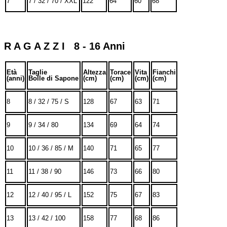
7
7 / 32 / 70 / XXL
122
64
60
68
R A G A Z Z I 8 - 16 Anni
Età
Taglie
Altezza
Torace
Vita
Fianchi
(anni)
Bolle di Sapone
(cm)
(cm)
(cm)
(cm)
8
8 / 32 / 75 / S
128
67
63
71
9
9 / 34 / 80
134
69
64
74
10
10 / 36 / 85 / M
140
71
65
77
11
11 / 38 / 90
146
73
66
80
12
12 / 40 / 95 / L
152
75
67
83
13
13 / 42 / 100
158
77
68
86