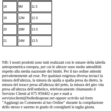
18
9M
11.5
19
12M
12.0
20
18M
13.0
21
24M
13.5
NB: I nostri prodotti sono tutti realizzati con le misure della tabella
antropometrica europea, per cui le altezze sono molto attendibili
rispetto alla media nazionale dei bimbi. Per il tuo ordine attieniti
prevalentemente ad esse. Per qualsiasi esigenza diversa inviaci la
misura dell'altezza, la misura da spalla a spalla presa da dietro, la
misura del torace presa all'altezza del petto, la misura del giro vita
presa all'altezza dell'ombelico, telefonicamente chiamando il
Servizio Clienti al 075 959402 o per e mail a
servizioclienti@bolledisapone.net oppure scrivilo sul form
"Aggiungi un Commento al tuo Ordine" durante la compilazione
dello stesso e saremo in grado di consigliarti la taglia giusta.