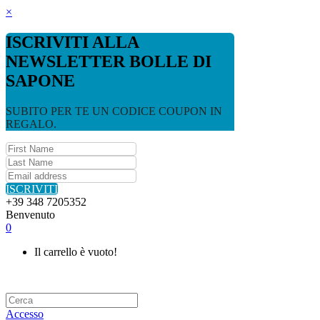
×
ISCRIVITI ALLA
NEWSLETTER BOLLE DI
SAPONE
SUBITO PER TE UN CODICE COUPON IN
REGALO.
ISCRIVITI
+39 348 7205352
Benvenuto
0
Il carrello è vuoto!
Accesso