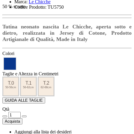
Marca:
Le Chicche
50 % sconto
Codice Prodotto: TU5750
Tutina neonato nascita Le Chicche, aperta sotto e
dietro, realizzata in Jersey di Cotone, Prodotto
Artigianale di Qualità, Made in Italy
Colori
Taglie e Altezza in Centimetri
T.0
T.1
T.2
50-56cm
56-62cm
62-68cm
GUIDA ALLE TAGLIE
Qtà
Acquista
Aggiungi alla lista dei desideri