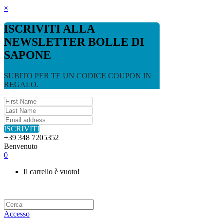
×
ISCRIVITI ALLA
NEWSLETTER BOLLE DI
SAPONE
SUBITO PER TE UN CODICE COUPON IN
REGALO.
ISCRIVITI
+39 348 7205352
Benvenuto
0
Il carrello è vuoto!
Accesso