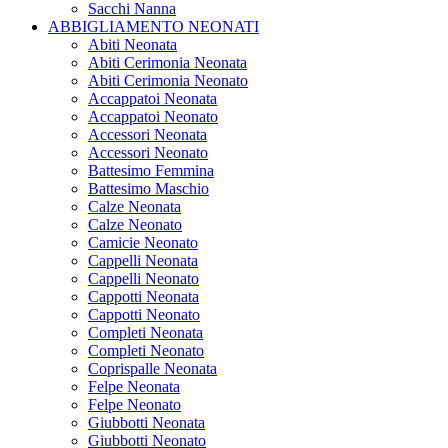
Sacchi Nanna
ABBIGLIAMENTO NEONATI
Abiti Neonata
Abiti Cerimonia Neonata
Abiti Cerimonia Neonato
Accappatoi Neonata
Accappatoi Neonato
Accessori Neonata
Accessori Neonato
Battesimo Femmina
Battesimo Maschio
Calze Neonata
Calze Neonato
Camicie Neonato
Cappelli Neonata
Cappelli Neonato
Cappotti Neonata
Cappotti Neonato
Completi Neonata
Completi Neonato
Coprispalle Neonata
Felpe Neonata
Felpe Neonato
Giubbotti Neonata
Giubbotti Neonato