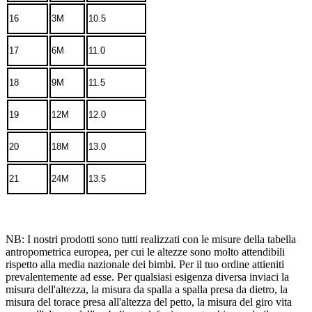
16
3M
10.5
17
6M
11.0
18
9M
11.5
19
12M
12.0
20
18M
13.0
21
24M
13.5
NB: I nostri prodotti sono tutti realizzati con le misure della tabella
antropometrica europea, per cui le altezze sono molto attendibili
rispetto alla media nazionale dei bimbi. Per il tuo ordine attieniti
prevalentemente ad esse. Per qualsiasi esigenza diversa inviaci la
misura dell'altezza, la misura da spalla a spalla presa da dietro, la
misura del torace presa all'altezza del petto, la misura del giro vita