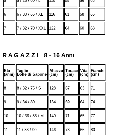
5
5 / 28 / 60 / L
110
59
56
63
6
6 / 30 / 65 / XL
116
61
58
65
7
7 / 32 / 70 / XXL
122
64
60
68
R A G A Z Z I 8 - 16 Anni
Età
Taglie
Altezza
Torace
Vita
Fianchi
(anni)
Bolle di Sapone
(cm)
(cm)
(cm)
(cm)
8
8 / 32 / 75 / S
128
67
63
71
9
9 / 34 / 80
134
69
64
74
10
10 / 36 / 85 / M
140
71
65
77
11
11 / 38 / 90
146
73
66
80