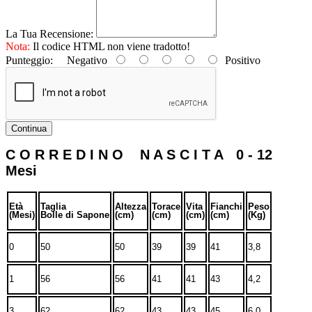
La Tua Recensione:
Nota:
Il codice HTML non viene tradotto!
Punteggio:
Negativo
Positivo
Continua
C O R R E D I N O N A S C I T A 0 - 12
Mesi
Età
Taglia
Altezza
Torace
Vita
Fianchi
Peso
(Mesi)
Bolle di Sapone
(cm)
(cm)
(cm)
(cm)
(Kg)
0
50
50
39
39
41
3,8
1
56
56
41
41
43
4,2
3
62
62
43
43
45
6,0