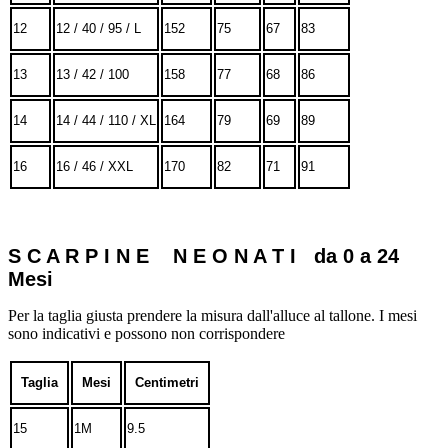
12
12 / 40 / 95 / L
152
75
67
83
13
13 / 42 / 100
158
77
68
86
14
14 / 44 / 110 / XL
164
79
69
89
16
16 / 46 / XXL
170
82
71
91
S C A R P I N E N E O N A T I da 0 a 24
Mesi
Per la taglia giusta prendere la misura dall'alluce al tallone. I mesi
sono indicativi e possono non corrispondere
Taglia
Mesi
Centimetri
15
1M
9.5