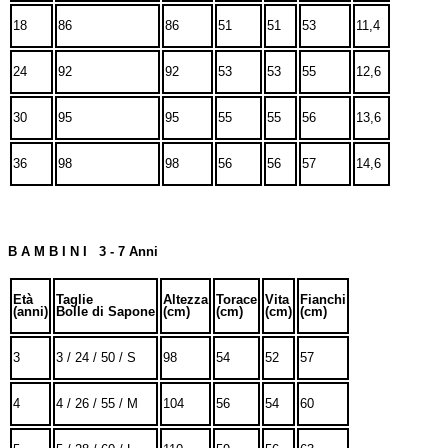
18
86
86
51
51
53
11,4
24
92
92
53
53
55
12,6
30
95
95
55
55
56
13,6
36
98
98
56
56
57
14,6
B A M B I N I 3 - 7 Anni
Età
Taglie
Altezza
Torace
Vita
Fianchi
(anni)
Bolle di Sapone
(cm)
(cm)
(cm)
(cm)
3
3 / 24 / 50 / S
98
54
52
57
4
4 / 26 / 55 / M
104
56
54
60