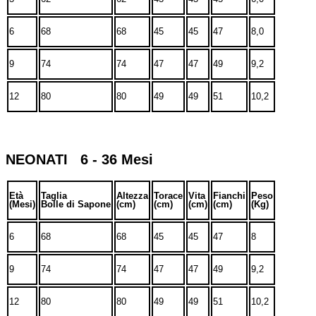
6
68
68
45
45
47
8,0
9
74
74
47
47
49
9,2
12
80
80
49
49
51
10,2
NEONATI 6 - 36 Mesi
Età
Taglia
Altezza
Torace
Vita
Fianchi
Peso
(Mesi)
Bolle di Sapone
(cm)
(cm)
(cm)
(cm)
(Kg)
6
68
68
45
45
47
8
9
74
74
47
47
49
9,2
12
80
80
49
49
51
10,2