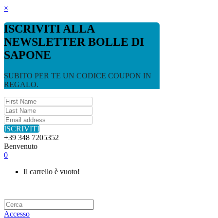
×
ISCRIVITI ALLA
NEWSLETTER BOLLE DI
SAPONE
SUBITO PER TE UN CODICE COUPON IN
REGALO.
ISCRIVITI
+39 348 7205352
Benvenuto
0
Il carrello è vuoto!
Accesso