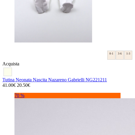
0-1
3-6
1-3
Acquista
Tutina Neonata Nascita Nazareno Gabrielli NG221211
41.00€
20.50€
70 %