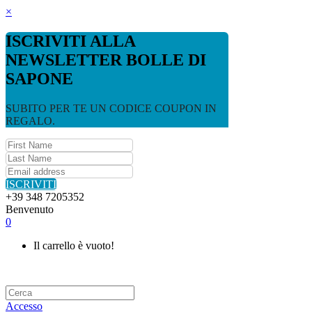
×
ISCRIVITI ALLA
NEWSLETTER BOLLE DI
SAPONE
SUBITO PER TE UN CODICE COUPON IN
REGALO.
ISCRIVITI
+39 348 7205352
Benvenuto
0
Il carrello è vuoto!
Accesso