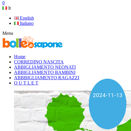
0
It
English
Italiano
Menu
Home
CORREDINO NASCITA
ABBIGLIAMENTO NEONATI
ABBIGLIAMENTO BAMBINI
ABBBIGLIAMENTO RAGAZZI
O U T L E T
2025-01-04
2024-11-13