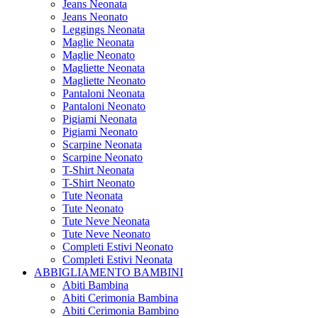
Jeans Neonata
Jeans Neonato
Leggings Neonata
Maglie Neonata
Maglie Neonato
Magliette Neonata
Magliette Neonato
Pantaloni Neonata
Pantaloni Neonato
Pigiami Neonata
Pigiami Neonato
Scarpine Neonata
Scarpine Neonato
T-Shirt Neonata
T-Shirt Neonato
Tute Neonata
Tute Neonato
Tute Neve Neonata
Tute Neve Neonato
Completi Estivi Neonato
Completi Estivi Neonata
ABBIGLIAMENTO BAMBINI
Abiti Bambina
Abiti Cerimonia Bambina
Abiti Cerimonia Bambino