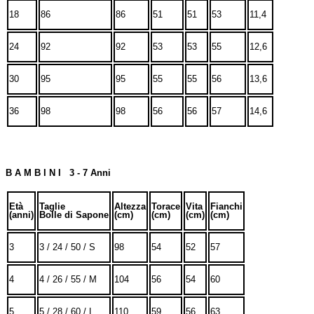
18
86
86
51
51
53
11,4
24
92
92
53
53
55
12,6
30
95
95
55
55
56
13,6
36
98
98
56
56
57
14,6
B A M B I N I 3 - 7 Anni
Età
Taglie
Altezza
Torace
Vita
Fianchi
(anni)
Bolle di Sapone
(cm)
(cm)
(cm)
(cm)
3
3 / 24 / 50 / S
98
54
52
57
4
4 / 26 / 55 / M
104
56
54
60
5
5 / 28 / 60 / L
110
59
56
63