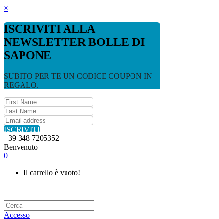
×
ISCRIVITI ALLA
NEWSLETTER BOLLE DI
SAPONE
SUBITO PER TE UN CODICE COUPON IN
REGALO.
ISCRIVITI
+39 348 7205352
Benvenuto
0
Il carrello è vuoto!
Accesso