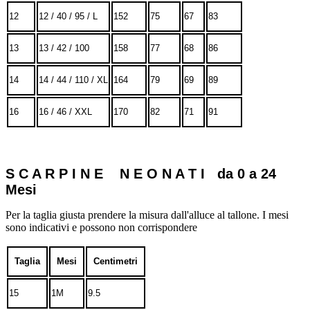
12
12 / 40 / 95 / L
152
75
67
83
13
13 / 42 / 100
158
77
68
86
14
14 / 44 / 110 / XL
164
79
69
89
16
16 / 46 / XXL
170
82
71
91
S C A R P I N E N E O N A T I da 0 a 24
Mesi
Per la taglia giusta prendere la misura dall'alluce al tallone. I mesi
sono indicativi e possono non corrispondere
Taglia
Mesi
Centimetri
15
1M
9.5