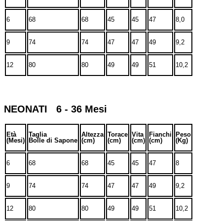
6
68
68
45
45
47
8,0
9
74
74
47
47
49
9,2
12
80
80
49
49
51
10,2
NEONATI 6 - 36 Mesi
Età
Taglia
Altezza
Torace
Vita
Fianchi
Peso
(Mesi)
Bolle di Sapone
(cm)
(cm)
(cm)
(cm)
(Kg)
6
68
68
45
45
47
8
9
74
74
47
47
49
9,2
12
80
80
49
49
51
10,2