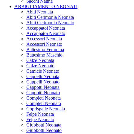
Sacchi Nanna
ABBIGLIAMENTO NEONATI
Abiti Neonata
Abiti Cerimonia Neonata
Abiti Cerimonia Neonato
Accappatoi Neonata
Accappatoi Neonato
Accessori Neonata
Accessori Neonato
Battesimo Femmina
Battesimo Maschio
Calze Neonata
Calze Neonato
Camicie Neonato
Cappelli Neonata
Cappelli Neonato
Cappotti Neonata
Cappotti Neonato
Completi Neonata
Completi Neonato
Coprispalle Neonata
Felpe Neonata
Felpe Neonato
Giubbotti Neonata
Giubbotti Neonato