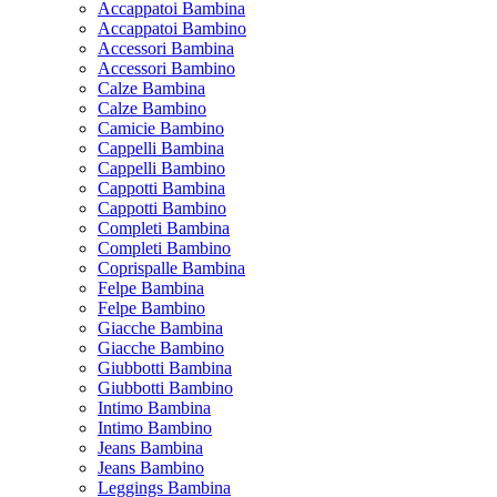
Accappatoi Bambina
Accappatoi Bambino
Accessori Bambina
Accessori Bambino
Calze Bambina
Calze Bambino
Camicie Bambino
Cappelli Bambina
Cappelli Bambino
Cappotti Bambina
Cappotti Bambino
Completi Bambina
Completi Bambino
Coprispalle Bambina
Felpe Bambina
Felpe Bambino
Giacche Bambina
Giacche Bambino
Giubbotti Bambina
Giubbotti Bambino
Intimo Bambina
Intimo Bambino
Jeans Bambina
Jeans Bambino
Leggings Bambina