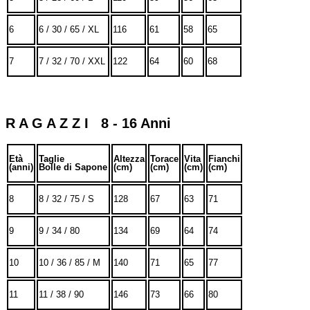
6
6 / 30 / 65 / XL
116
61
58
65
7
7 / 32 / 70 / XXL
122
64
60
68
R A G A Z Z I 8 - 16 Anni
Età
Taglie
Altezza
Torace
Vita
Fianchi
(anni)
Bolle di Sapone
(cm)
(cm)
(cm)
(cm)
8
8 / 32 / 75 / S
128
67
63
71
9
9 / 34 / 80
134
69
64
74
10
10 / 36 / 85 / M
140
71
65
77
11
11 / 38 / 90
146
73
66
80