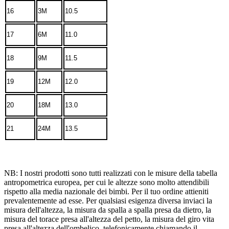
16
3M
10.5
17
6M
11.0
18
9M
11.5
19
12M
12.0
20
18M
13.0
21
24M
13.5
NB: I nostri prodotti sono tutti realizzati con le misure della tabella
antropometrica europea, per cui le altezze sono molto attendibili
rispetto alla media nazionale dei bimbi. Per il tuo ordine attieniti
prevalentemente ad esse. Per qualsiasi esigenza diversa inviaci la
misura dell'altezza, la misura da spalla a spalla presa da dietro, la
misura del torace presa all'altezza del petto, la misura del giro vita
presa all'altezza dell'ombelico, telefonicamente chiamando il