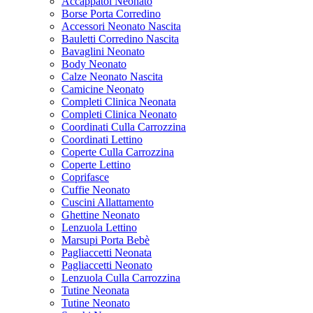
Accappatoi Neonato
Borse Porta Corredino
Accessori Neonato Nascita
Bauletti Corredino Nascita
Bavaglini Neonato
Body Neonato
Calze Neonato Nascita
Camicine Neonato
Completi Clinica Neonata
Completi Clinica Neonato
Coordinati Culla Carrozzina
Coordinati Lettino
Coperte Culla Carrozzina
Coperte Lettino
Coprifasce
Cuffie Neonato
Cuscini Allattamento
Ghettine Neonato
Lenzuola Lettino
Marsupi Porta Bebè
Pagliaccetti Neonata
Pagliaccetti Neonato
Lenzuola Culla Carrozzina
Tutine Neonata
Tutine Neonato