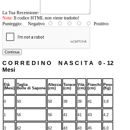
La Tua Recensione:
Nota:
Il codice HTML non viene tradotto!
Punteggio:
Negativo
Positivo
Continua
C O R R E D I N O N A S C I T A 0 - 12
Mesi
Età
Taglia
Altezza
Torace
Vita
Fianchi
Peso
(Mesi)
Bolle di Sapone
(cm)
(cm)
(cm)
(cm)
(Kg)
0
50
50
39
39
41
3,8
1
56
56
41
41
43
4,2
3
62
62
43
43
45
6,0