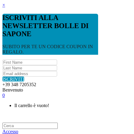
×
ISCRIVITI ALLA
NEWSLETTER BOLLE DI
SAPONE
SUBITO PER TE UN CODICE COUPON IN
REGALO.
ISCRIVITI
+39 348 7205352
Benvenuto
0
Il carrello è vuoto!
Accesso