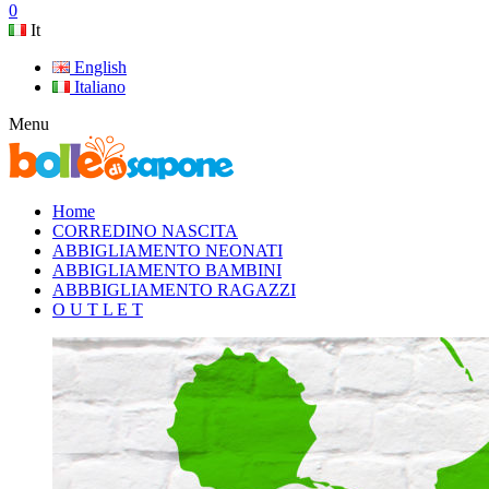
0
It
English
Italiano
Menu
Home
CORREDINO NASCITA
ABBIGLIAMENTO NEONATI
ABBIGLIAMENTO BAMBINI
ABBBIGLIAMENTO RAGAZZI
O U T L E T