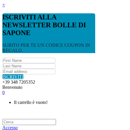
×
ISCRIVITI ALLA
NEWSLETTER BOLLE DI
SAPONE
SUBITO PER TE UN CODICE COUPON IN
REGALO.
ISCRIVITI
+39 348 7205352
Benvenuto
0
Il carrello è vuoto!
Accesso