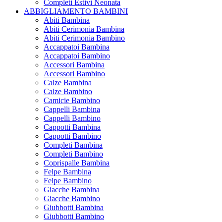
Completi Estivi Neonata
ABBIGLIAMENTO BAMBINI
Abiti Bambina
Abiti Cerimonia Bambina
Abiti Cerimonia Bambino
Accappatoi Bambina
Accappatoi Bambino
Accessori Bambina
Accessori Bambino
Calze Bambina
Calze Bambino
Camicie Bambino
Cappelli Bambina
Cappelli Bambino
Cappotti Bambina
Cappotti Bambino
Completi Bambina
Completi Bambino
Coprispalle Bambina
Felpe Bambina
Felpe Bambino
Giacche Bambina
Giacche Bambino
Giubbotti Bambina
Giubbotti Bambino