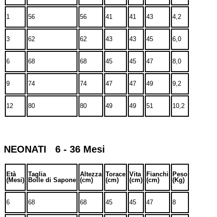
1
56
56
41
41
43
4,2
3
62
62
43
43
45
6,0
6
68
68
45
45
47
8,0
9
74
74
47
47
49
9,2
12
80
80
49
49
51
10,2
NEONATI 6 - 36 Mesi
Età
Taglia
Altezza
Torace
Vita
Fianchi
Peso
(Mesi)
Bolle di Sapone
(cm)
(cm)
(cm)
(cm)
(Kg)
6
68
68
45
45
47
8