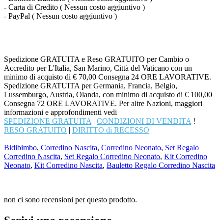
- Carta di Credito ( Nessun costo aggiuntivo )
- PayPal ( Nessun costo aggiuntivo )
Spedizione GRATUITA e Reso GRATUITO per Cambio o
Accredito per L'Italia, San Marino, Città del Vaticano con un
minimo di acquisto di € 70,00 Consegna 24 ORE LAVORATIVE.
Spedizione GRATUITA per Germania, Francia, Belgio,
Lussemburgo, Austria, Olanda, con minimo di acquisto di € 100,00
Consegna 72 ORE LAVORATIVE. Per altre Nazioni, maggiori
informazioni e approfondimenti vedi
SPEDIZIONE GRATUITA
|
CONDIZIONI DI VENDITA
!
RESO GRATUITO
|
DIRITTO di RECESSO
Bidibimbo
,
Corredino Nascita
,
Corredino Neonato
,
Set Regalo
Corredino Nascita
,
Set Regalo Corredino Neonato
,
Kit Corredino
Neonato
,
Kit Corredino Nascita
,
Bauletto Regalo Corredino Nascita
non ci sono recensioni per questo prodotto.