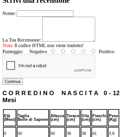
Scrivi una recensione
Nome:
La Tua Recensione:
Nota:
Il codice HTML non viene tradotto!
Punteggio:
Negativo
Positivo
Continua
C O R R E D I N O N A S C I T A 0 - 12
Mesi
Età
Taglia
Altezza
Torace
Vita
Fianchi
Peso
(Mesi)
Bolle di Sapone
(cm)
(cm)
(cm)
(cm)
(Kg)
0
50
50
39
39
41
3,8