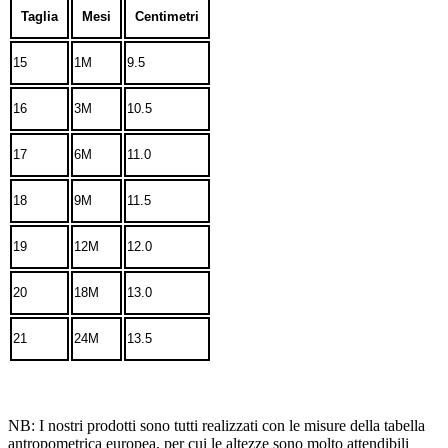
Taglia
Mesi
Centimetri
15
1M
9.5
16
3M
10.5
17
6M
11.0
18
9M
11.5
19
12M
12.0
20
18M
13.0
21
24M
13.5
NB: I nostri prodotti sono tutti realizzati con le misure della tabella
antropometrica europea, per cui le altezze sono molto attendibili