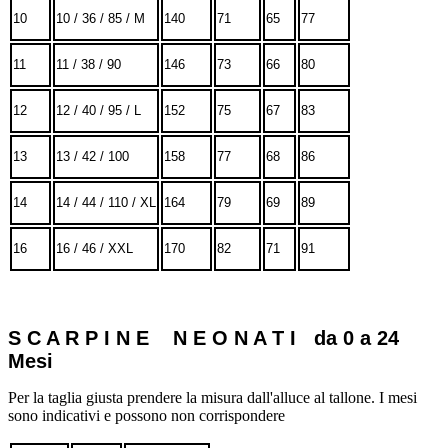
10
10 / 36 / 85 / M
140
71
65
77
11
11 / 38 / 90
146
73
66
80
12
12 / 40 / 95 / L
152
75
67
83
13
13 / 42 / 100
158
77
68
86
14
14 / 44 / 110 / XL
164
79
69
89
16
16 / 46 / XXL
170
82
71
91
S C A R P I N E N E O N A T I da 0 a 24
Mesi
Per la taglia giusta prendere la misura dall'alluce al tallone. I mesi
sono indicativi e possono non corrispondere