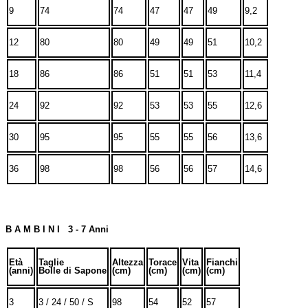
9
74
74
47
47
49
9,2
12
80
80
49
49
51
10,2
18
86
86
51
51
53
11,4
24
92
92
53
53
55
12,6
30
95
95
55
55
56
13,6
36
98
98
56
56
57
14,6
B A M B I N I 3 - 7 Anni
Età
Taglie
Altezza
Torace
Vita
Fianchi
(anni)
Bolle di Sapone
(cm)
(cm)
(cm)
(cm)
3
3 / 24 / 50 / S
98
54
52
57