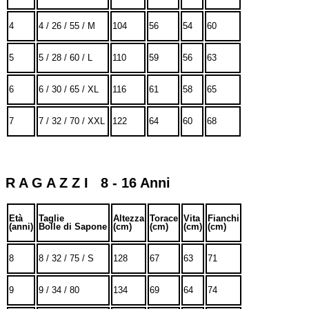
4
4 / 26 / 55 / M
104
56
54
60
5
5 / 28 / 60 / L
110
59
56
63
6
6 / 30 / 65 / XL
116
61
58
65
7
7 / 32 / 70 / XXL
122
64
60
68
R A G A Z Z I 8 - 16 Anni
Età
Taglie
Altezza
Torace
Vita
Fianchi
(anni)
Bolle di Sapone
(cm)
(cm)
(cm)
(cm)
8
8 / 32 / 75 / S
128
67
63
71
9
9 / 34 / 80
134
69
64
74