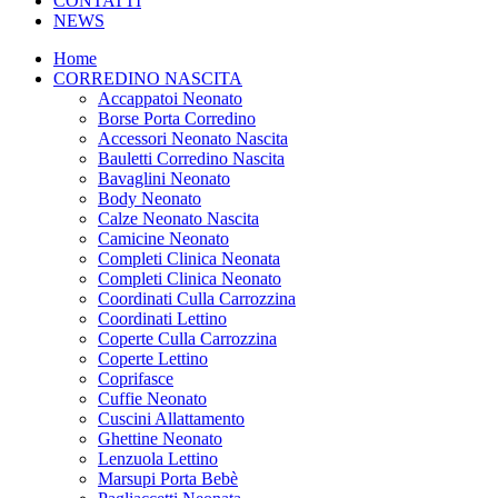
CONTATTI
NEWS
Home
CORREDINO NASCITA
Accappatoi Neonato
Borse Porta Corredino
Accessori Neonato Nascita
Bauletti Corredino Nascita
Bavaglini Neonato
Body Neonato
Calze Neonato Nascita
Camicine Neonato
Completi Clinica Neonata
Completi Clinica Neonato
Coordinati Culla Carrozzina
Coordinati Lettino
Coperte Culla Carrozzina
Coperte Lettino
Coprifasce
Cuffie Neonato
Cuscini Allattamento
Ghettine Neonato
Lenzuola Lettino
Marsupi Porta Bebè