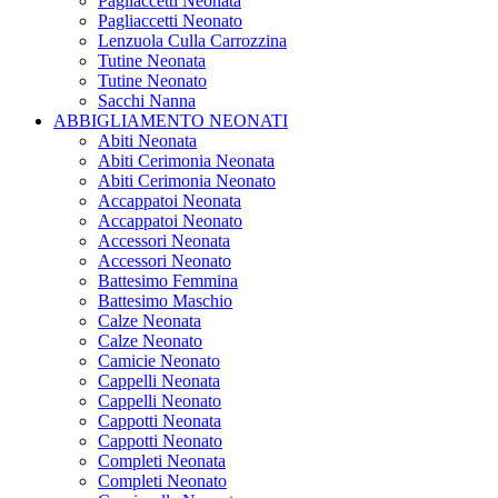
Pagliaccetti Neonata
Pagliaccetti Neonato
Lenzuola Culla Carrozzina
Tutine Neonata
Tutine Neonato
Sacchi Nanna
ABBIGLIAMENTO NEONATI
Abiti Neonata
Abiti Cerimonia Neonata
Abiti Cerimonia Neonato
Accappatoi Neonata
Accappatoi Neonato
Accessori Neonata
Accessori Neonato
Battesimo Femmina
Battesimo Maschio
Calze Neonata
Calze Neonato
Camicie Neonato
Cappelli Neonata
Cappelli Neonato
Cappotti Neonata
Cappotti Neonato
Completi Neonata
Completi Neonato