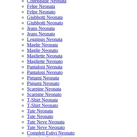
Coprispalle Neonata
Felpe Neonata
Felpe Neonato
Giubbotti Neonata
Giubbotti Neonato
Jeans Neonata
Jeans Neonato
Leggings Neonata
Maglie Neonata
Maglie Neonato
Magliette Neonata
Magliette Neonato
Pantaloni Neonata
Pantaloni Neonato
Pigiami Neonata
Pigiami Neonato
Scarpine Neonata
Scarpine Neonato
T-Shirt Neonata
T-Shirt Neonato
Tute Neonata
Tute Neonato
Tute Neve Neonata
Tute Neve Neonato
Completi Estivi Neonato