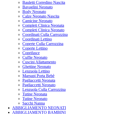
Bauletti Corredino Nascita
Bavaglini Neonato
Body Neonato
Calze Neonato Nascita
Camicine Neonato
Completi Clinica Neonata
Completi Clinica Neonato
Coordinati Culla Carrozzina
Coordinati Lettino
Coperte Culla Carrozzina
Coperte Lettino
Coprifasce
Cuffie Neonato
Cuscini Allattamento
Ghettine Neonato
Lenzuola Lettino
Marsupi Porta Bebè
Pagliaccetti Neonata
Pagliaccetti Neonato
Lenzuola Culla Carrozzina
Tutine Neonata
Tutine Neonato
Sacchi Nanna
ABBIGLIAMENTO NEONATI
ABBIGLIAMENTO BAMBINI