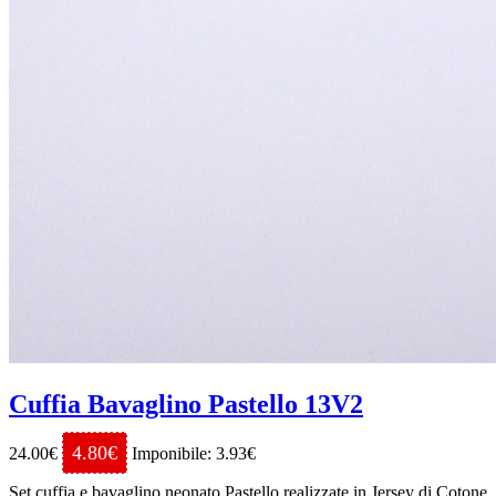
Cuffia Bavaglino Pastello 13V2
4.80€
24.00€
Imponibile: 3.93€
Set cuffia e bavaglino neonato Pastello realizzate in Jersey di Cotone