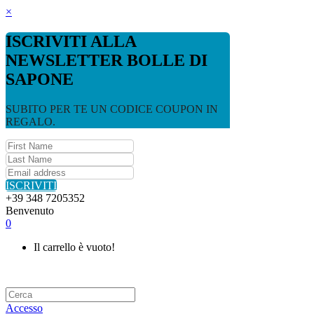
×
ISCRIVITI ALLA
NEWSLETTER BOLLE DI
SAPONE
SUBITO PER TE UN CODICE COUPON IN
REGALO.
ISCRIVITI
+39 348 7205352
Benvenuto
0
Il carrello è vuoto!
Accesso