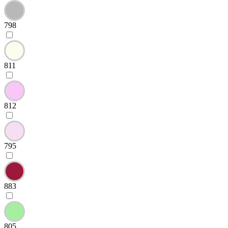
798
811
812
795
883
805