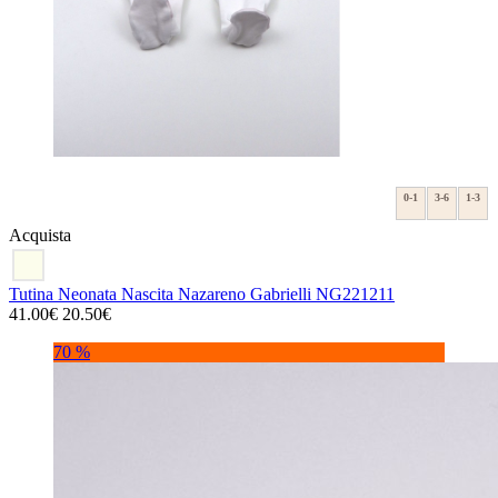
0-1
3-6
1-3
Acquista
Tutina Neonata Nascita Nazareno Gabrielli NG221211
41.00€
20.50€
70 %