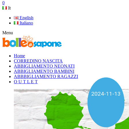
0
It
English
Italiano
Menu
Home
CORREDINO NASCITA
ABBIGLIAMENTO NEONATI
ABBIGLIAMENTO BAMBINI
ABBBIGLIAMENTO RAGAZZI
O U T L E T
2025-01-04
2024-11-13