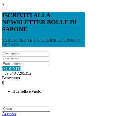
×
ISCRIVITI ALLA
NEWSLETTER BOLLE DI
SAPONE
SUBITO PER TE UN CODICE COUPON IN
REGALO.
ISCRIVITI
+39 348 7205352
Benvenuto
0
Il carrello è vuoto!
Accesso