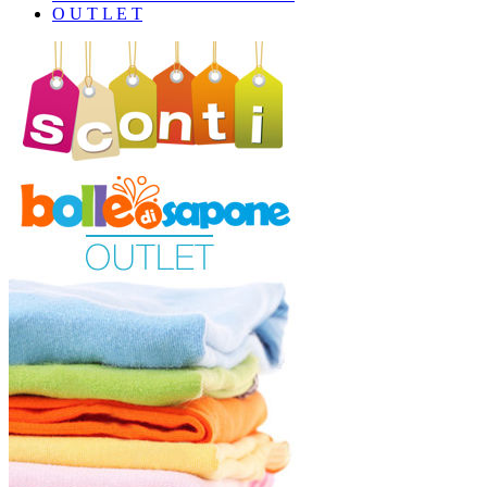
O U T L E T