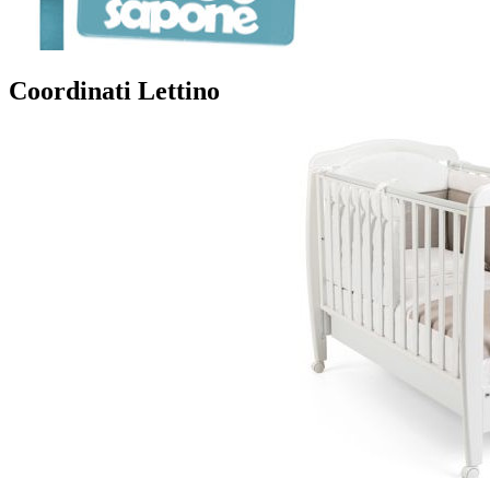
Coordinati Lettino