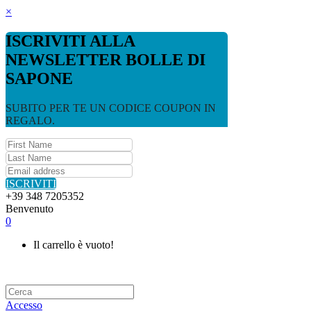
×
ISCRIVITI ALLA
NEWSLETTER BOLLE DI
SAPONE
SUBITO PER TE UN CODICE COUPON IN
REGALO.
ISCRIVITI
+39 348 7205352
Benvenuto
0
Il carrello è vuoto!
Accesso