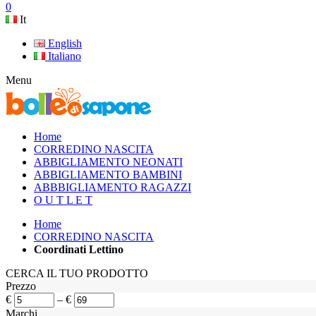
0
It
English
Italiano
Menu
Home
CORREDINO NASCITA
ABBIGLIAMENTO NEONATI
ABBIGLIAMENTO BAMBINI
ABBBIGLIAMENTO RAGAZZI
O U T L E T
Home
CORREDINO NASCITA
Coordinati Lettino
CERCA IL TUO PRODOTTO
Prezzo
€
–
€
Marchi