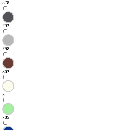
878
792
798
802
811
805