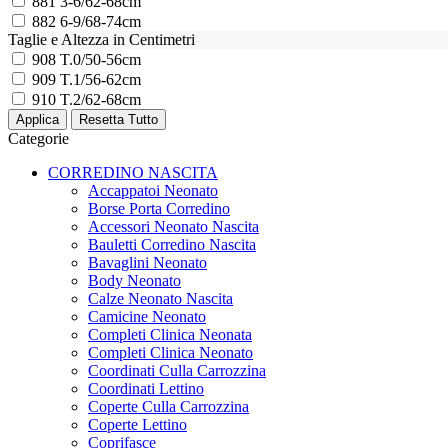
881
3-6/62-68cm
882
6-9/68-74cm
Taglie e Altezza in Centimetri
908
T.0/50-56cm
909
T.1/56-62cm
910
T.2/62-68cm
Categorie
CORREDINO NASCITA
Accappatoi Neonato
Borse Porta Corredino
Accessori Neonato Nascita
Bauletti Corredino Nascita
Bavaglini Neonato
Body Neonato
Calze Neonato Nascita
Camicine Neonato
Completi Clinica Neonata
Completi Clinica Neonato
Coordinati Culla Carrozzina
Coordinati Lettino
Coperte Culla Carrozzina
Coperte Lettino
Coprifasce