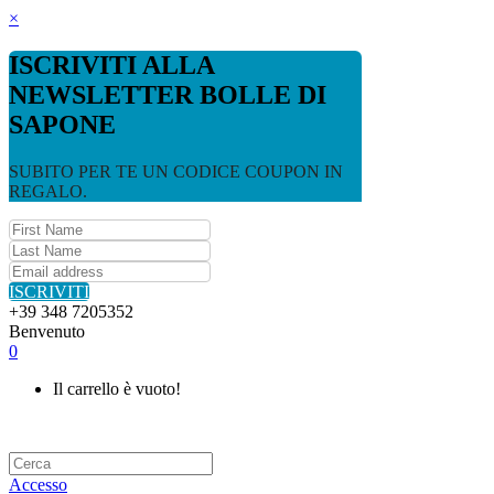
×
ISCRIVITI ALLA
NEWSLETTER BOLLE DI
SAPONE
SUBITO PER TE UN CODICE COUPON IN
REGALO.
ISCRIVITI
+39 348 7205352
Benvenuto
0
Il carrello è vuoto!
Accesso