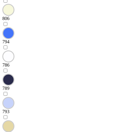
806
794
786
789
793