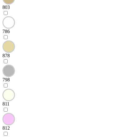
803
786
878
798
811
812