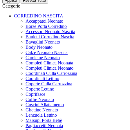
Categorie
CORREDINO NASCITA
Accappatoi Neonato
Borse Porta Corredino
Accessori Neonato Nascita
Bauletti Corredino Nascita
Bavaglini Neonato
Body Neonato
Calze Neonato Nascita
Camicine Neonato
Completi Clinica Neonata
Completi Clinica Neonato
Coordinati Culla Carrozzina
Coordinati Lettino
Coperte Culla Carrozzina
Coperte Lettino
Coprifasce
Cuffie Neonato
Cuscini Allattamento
Ghettine Neonato
Lenzuola Lettino
Marsupi Porta Bebè
Pagliaccetti Neonata