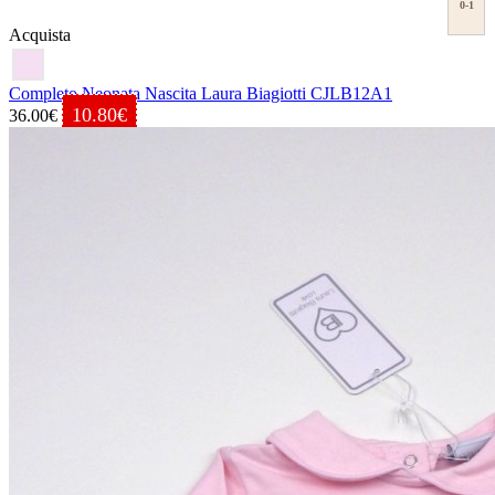
0-1
Acquista
Completo Neonata Nascita Laura Biagiotti CJLB12A1
10.80€
36.00€