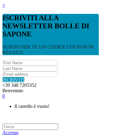
×
ISCRIVITI ALLA
NEWSLETTER BOLLE DI
SAPONE
SUBITO PER TE UN CODICE COUPON IN
REGALO.
ISCRIVITI
+39 348 7205352
Benvenuto
0
Il carrello è vuoto!
Accesso