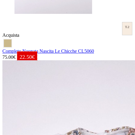
T.2
Acquista
Completo Neonata Nascita Le Chicche CL5060
22.50€
75.00€