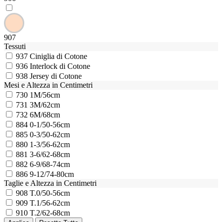
907
Tessuti
937
Ciniglia di Cotone
936
Interlock di Cotone
938
Jersey di Cotone
Mesi e Altezza in Centimetri
730
1M/56cm
731
3M/62cm
732
6M/68cm
884
0-1/50-56cm
885
0-3/50-62cm
880
1-3/56-62cm
881
3-6/62-68cm
882
6-9/68-74cm
886
9-12/74-80cm
Taglie e Altezza in Centimetri
908
T.0/50-56cm
909
T.1/56-62cm
910
T.2/62-68cm