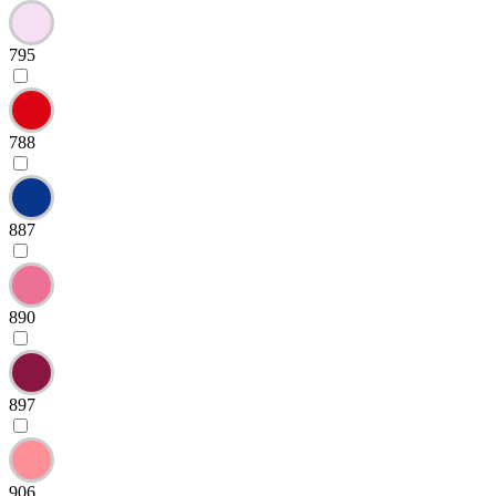
795
788
887
890
897
906