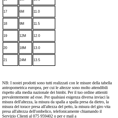
17
6M
11.0
18
9M
11.5
19
12M
12.0
20
18M
13.0
21
24M
13.5
NB: I nostri prodotti sono tutti realizzati con le misure della tabella
antropometrica europea, per cui le altezze sono molto attendibili
rispetto alla media nazionale dei bimbi. Per il tuo ordine attieniti
prevalentemente ad esse. Per qualsiasi esigenza diversa inviaci la
misura dell'altezza, la misura da spalla a spalla presa da dietro, la
misura del torace presa all'altezza del petto, la misura del giro vita
presa all'altezza dell'ombelico, telefonicamente chiamando il
Servizio Clienti al 075 959402 o per e mail a