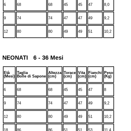
6
68
68
45
45
47
8,0
9
74
74
47
47
49
9,2
12
80
80
49
49
51
10,2
NEONATI 6 - 36 Mesi
Età
Taglia
Altezza
Torace
Vita
Fianchi
Peso
(Mesi)
Bolle di Sapone
(cm)
(cm)
(cm)
(cm)
(Kg)
6
68
68
45
45
47
8
9
74
74
47
47
49
9,2
12
80
80
49
49
51
10,2
18
86
86
51
51
53
11,4