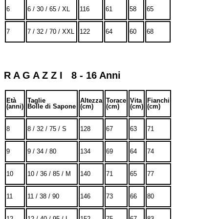
6
6 / 30 / 65 / XL
116
61
58
65
7
7 / 32 / 70 / XXL
122
64
60
68
R A G A Z Z I 8 - 16 Anni
Età
Taglie
Altezza
Torace
Vita
Fianchi
(anni)
Bolle di Sapone
(cm)
(cm)
(cm)
(cm)
8
8 / 32 / 75 / S
128
67
63
71
9
9 / 34 / 80
134
69
64
74
10
10 / 36 / 85 / M
140
71
65
77
11
11 / 38 / 90
146
73
66
80
12
12 / 40 / 95 / L
152
75
67
83