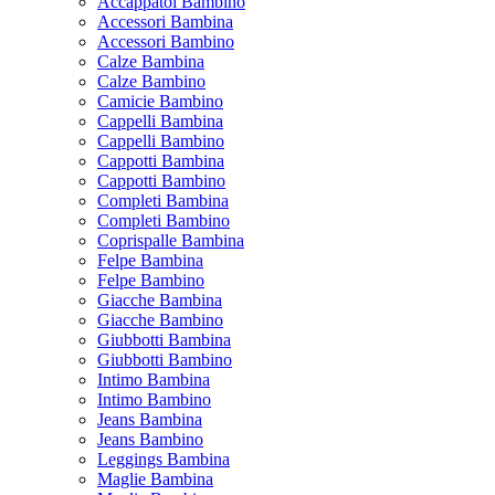
Accappatoi Bambino
Accessori Bambina
Accessori Bambino
Calze Bambina
Calze Bambino
Camicie Bambino
Cappelli Bambina
Cappelli Bambino
Cappotti Bambina
Cappotti Bambino
Completi Bambina
Completi Bambino
Coprispalle Bambina
Felpe Bambina
Felpe Bambino
Giacche Bambina
Giacche Bambino
Giubbotti Bambina
Giubbotti Bambino
Intimo Bambina
Intimo Bambino
Jeans Bambina
Jeans Bambino
Leggings Bambina
Maglie Bambina