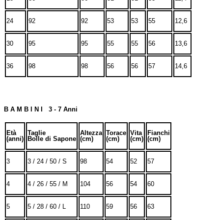
24
92
92
53
53
55
12,6
30
95
95
55
55
56
13,6
36
98
98
56
56
57
14,6
B A M B I N I 3 - 7 Anni
Età
Taglie
Altezza
Torace
Vita
Fianchi
(anni)
Bolle di Sapone
(cm)
(cm)
(cm)
(cm)
3
3 / 24 / 50 / S
98
54
52
57
4
4 / 26 / 55 / M
104
56
54
60
5
5 / 28 / 60 / L
110
59
56
63