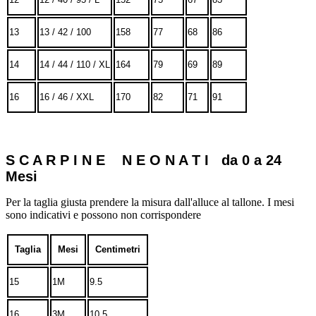
13
13 / 42 / 100
158
77
68
86
14
14 / 44 / 110 / XL
164
79
69
89
16
16 / 46 / XXL
170
82
71
91
S C A R P I N E N E O N A T I da 0 a 24
Mesi
Per la taglia giusta prendere la misura dall'alluce al tallone. I mesi
sono indicativi e possono non corrispondere
Taglia
Mesi
Centimetri
15
1M
9.5
16
3M
10.5