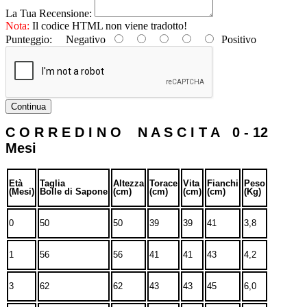
La Tua Recensione:
Nota:
Il codice HTML non viene tradotto!
Punteggio:
Negativo
Positivo
Continua
C O R R E D I N O N A S C I T A 0 - 12
Mesi
Età
Taglia
Altezza
Torace
Vita
Fianchi
Peso
(Mesi)
Bolle di Sapone
(cm)
(cm)
(cm)
(cm)
(Kg)
0
50
50
39
39
41
3,8
1
56
56
41
41
43
4,2
3
62
62
43
43
45
6,0