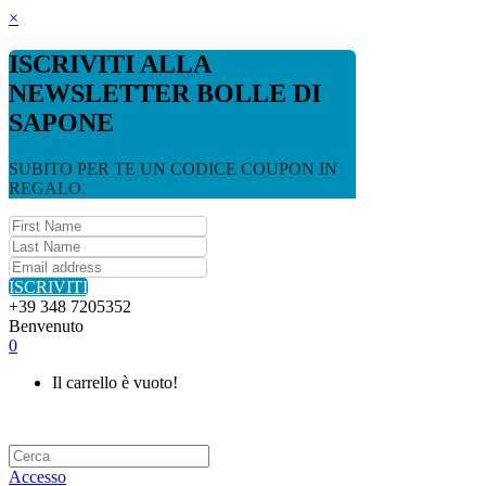
×
ISCRIVITI ALLA
NEWSLETTER BOLLE DI
SAPONE
SUBITO PER TE UN CODICE COUPON IN
REGALO.
ISCRIVITI
+39 348 7205352
Benvenuto
0
Il carrello è vuoto!
Accesso