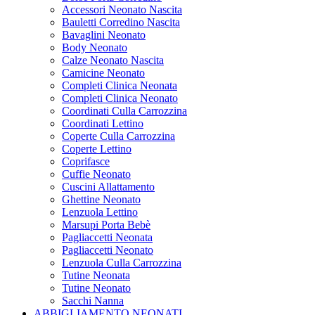
Accessori Neonato Nascita
Bauletti Corredino Nascita
Bavaglini Neonato
Body Neonato
Calze Neonato Nascita
Camicine Neonato
Completi Clinica Neonata
Completi Clinica Neonato
Coordinati Culla Carrozzina
Coordinati Lettino
Coperte Culla Carrozzina
Coperte Lettino
Coprifasce
Cuffie Neonato
Cuscini Allattamento
Ghettine Neonato
Lenzuola Lettino
Marsupi Porta Bebè
Pagliaccetti Neonata
Pagliaccetti Neonato
Lenzuola Culla Carrozzina
Tutine Neonata
Tutine Neonato
Sacchi Nanna
ABBIGLIAMENTO NEONATI