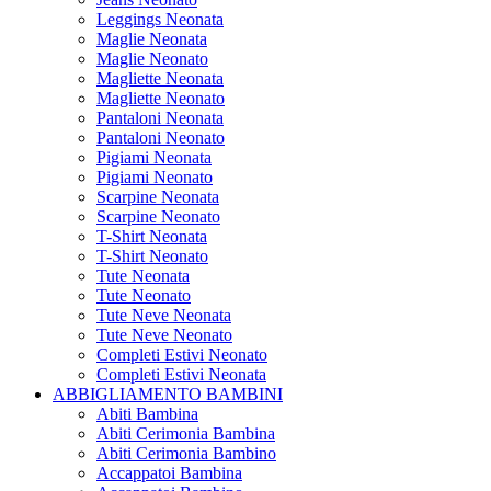
Leggings Neonata
Maglie Neonata
Maglie Neonato
Magliette Neonata
Magliette Neonato
Pantaloni Neonata
Pantaloni Neonato
Pigiami Neonata
Pigiami Neonato
Scarpine Neonata
Scarpine Neonato
T-Shirt Neonata
T-Shirt Neonato
Tute Neonata
Tute Neonato
Tute Neve Neonata
Tute Neve Neonato
Completi Estivi Neonato
Completi Estivi Neonata
ABBIGLIAMENTO BAMBINI
Abiti Bambina
Abiti Cerimonia Bambina
Abiti Cerimonia Bambino
Accappatoi Bambina