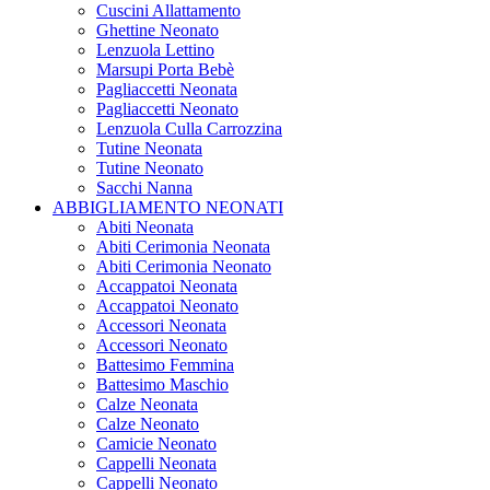
Cuscini Allattamento
Ghettine Neonato
Lenzuola Lettino
Marsupi Porta Bebè
Pagliaccetti Neonata
Pagliaccetti Neonato
Lenzuola Culla Carrozzina
Tutine Neonata
Tutine Neonato
Sacchi Nanna
ABBIGLIAMENTO NEONATI
Abiti Neonata
Abiti Cerimonia Neonata
Abiti Cerimonia Neonato
Accappatoi Neonata
Accappatoi Neonato
Accessori Neonata
Accessori Neonato
Battesimo Femmina
Battesimo Maschio
Calze Neonata
Calze Neonato
Camicie Neonato
Cappelli Neonata
Cappelli Neonato