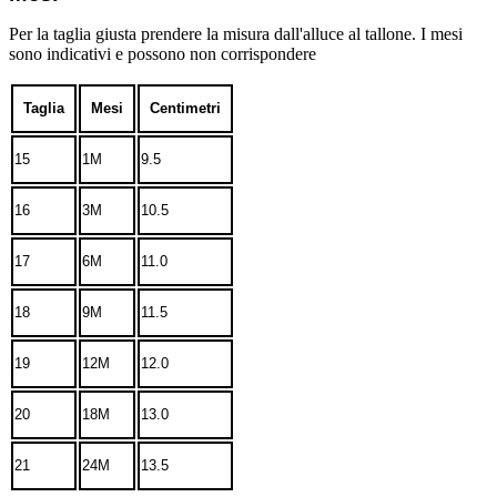
Per la taglia giusta prendere la misura dall'alluce al tallone. I mesi
sono indicativi e possono non corrispondere
Taglia
Mesi
Centimetri
15
1M
9.5
16
3M
10.5
17
6M
11.0
18
9M
11.5
19
12M
12.0
20
18M
13.0
21
24M
13.5