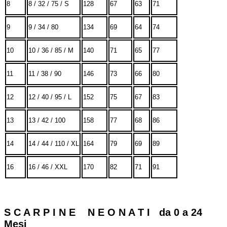
8
8 / 32 / 75 / S
128
67
63
71
9
9 / 34 / 80
134
69
64
74
10
10 / 36 / 85 / M
140
71
65
77
11
11 / 38 / 90
146
73
66
80
12
12 / 40 / 95 / L
152
75
67
83
13
13 / 42 / 100
158
77
68
86
14
14 / 44 / 110 / XL
164
79
69
89
16
16 / 46 / XXL
170
82
71
91
S C A R P I N E N E O N A T I da 0 a 24
Mesi