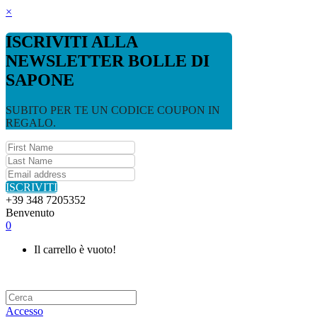
×
ISCRIVITI ALLA
NEWSLETTER BOLLE DI
SAPONE
SUBITO PER TE UN CODICE COUPON IN
REGALO.
ISCRIVITI
+39 348 7205352
Benvenuto
0
Il carrello è vuoto!
Accesso