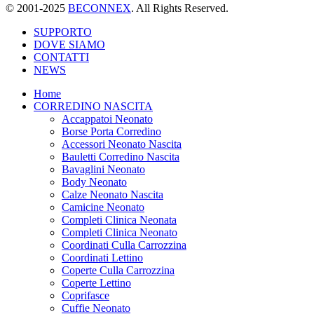
© 2001-2025
BECONNEX
. All Rights Reserved.
SUPPORTO
DOVE SIAMO
CONTATTI
NEWS
Home
CORREDINO NASCITA
Accappatoi Neonato
Borse Porta Corredino
Accessori Neonato Nascita
Bauletti Corredino Nascita
Bavaglini Neonato
Body Neonato
Calze Neonato Nascita
Camicine Neonato
Completi Clinica Neonata
Completi Clinica Neonato
Coordinati Culla Carrozzina
Coordinati Lettino
Coperte Culla Carrozzina
Coperte Lettino
Coprifasce
Cuffie Neonato