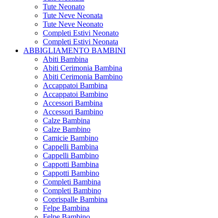
Tute Neonato
Tute Neve Neonata
Tute Neve Neonato
Completi Estivi Neonato
Completi Estivi Neonata
ABBIGLIAMENTO BAMBINI
Abiti Bambina
Abiti Cerimonia Bambina
Abiti Cerimonia Bambino
Accappatoi Bambina
Accappatoi Bambino
Accessori Bambina
Accessori Bambino
Calze Bambina
Calze Bambino
Camicie Bambino
Cappelli Bambina
Cappelli Bambino
Cappotti Bambina
Cappotti Bambino
Completi Bambina
Completi Bambino
Coprispalle Bambina
Felpe Bambina
Felpe Bambino