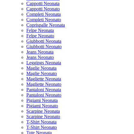
Cappotti Neonata
Cappotti Neonato
Completi Neonata
Completi Neonato
Coprispalle Neonata
Felpe Neonata
Felpe Neonato
Giubbotti Neonata
Giubbotti Neonato
Jeans Neonata
Jeans Neonato
Leggings Neonata
Maglie Neonata
Maglie Neonato
Magliette Neonata
Magliette Neonato
Pantaloni Neonata
Pantaloni Neonato
Pigiami Neonata
Pigiami Neonato
Scarpine Neonata
Scarpine Neonato
T-Shirt Neonata
T-Shirt Neonato
Tute Neonata