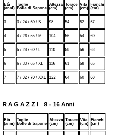
Età
Taglie
Altezza
Torace
Vita
Fianchi
(anni)
Bolle di Sapone
(cm)
(cm)
(cm)
(cm)
3
3 / 24 / 50 / S
98
54
52
57
4
4 / 26 / 55 / M
104
56
54
60
5
5 / 28 / 60 / L
110
59
56
63
6
6 / 30 / 65 / XL
116
61
58
65
7
7 / 32 / 70 / XXL
122
64
60
68
R A G A Z Z I 8 - 16 Anni
Età
Taglie
Altezza
Torace
Vita
Fianchi
(anni)
Bolle di Sapone
(cm)
(cm)
(cm)
(cm)