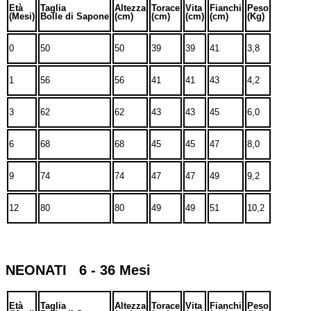
Età
Taglia
Altezza
Torace
Vita
Fianchi
Peso
(Mesi)
Bolle di Sapone
(cm)
(cm)
(cm)
(cm)
(Kg)
0
50
50
39
39
41
3,8
1
56
56
41
41
43
4,2
3
62
62
43
43
45
6,0
6
68
68
45
45
47
8,0
9
74
74
47
47
49
9,2
12
80
80
49
49
51
10,2
NEONATI 6 - 36 Mesi
Età
Taglia
Altezza
Torace
Vita
Fianchi
Peso