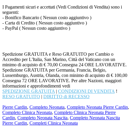
I Pagamenti sicuri e accettati (Vedi Condizioni di Vendita) sono i
seguenti:
- Bonifico Bancario ( Nessun costo aggiuntivo )
- Carta di Credito ( Nessun costo aggiuntivo )
- PayPal ( Nessun costo aggiuntivo )
Spedizione GRATUITA e Reso GRATUITO per Cambio o
Accredito per L'Italia, San Marino, Città del Vaticano con un
minimo di acquisto di € 70,00 Consegna 24 ORE LAVORATIVE.
Spedizione GRATUITA per Germania, Francia, Belgio,
Lussemburgo, Austria, Olanda, con minimo di acquisto di € 100,00
Consegna 72 ORE LAVORATIVE. Per altre Nazioni, maggiori
informazioni e approfondimenti vedi
SPEDIZIONE GRATUITA
|
CONDIZIONI DI VENDITA
!
RESO GRATUITO
|
DIRITTO di RECESSO
Pierre Cardin
,
Completo Neonata
,
Completo Neonata Pierre Cardin
,
Completo Clinica Neonata
,
Completo Clinica Neonata Pierre
Cardin
,
Completo Neonata Nascita
,
Completo Neonata Nascita
Pierre Cardin
,
Completi Clinica Neonata