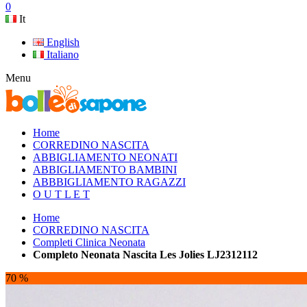
0
It
English
Italiano
Menu
Home
CORREDINO NASCITA
ABBIGLIAMENTO NEONATI
ABBIGLIAMENTO BAMBINI
ABBBIGLIAMENTO RAGAZZI
O U T L E T
Home
CORREDINO NASCITA
Completi Clinica Neonata
Completo Neonata Nascita Les Jolies LJ2312112
70 %