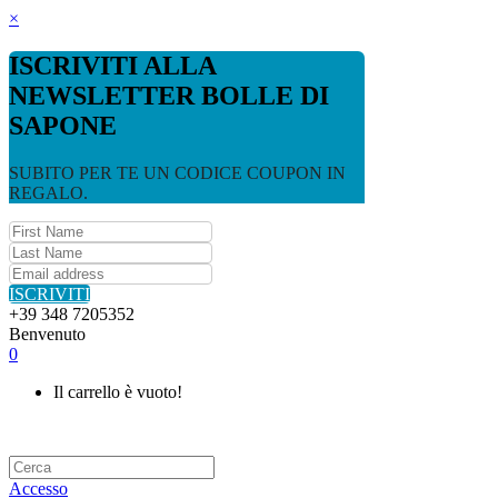
×
ISCRIVITI ALLA
NEWSLETTER BOLLE DI
SAPONE
SUBITO PER TE UN CODICE COUPON IN
REGALO.
ISCRIVITI
+39 348 7205352
Benvenuto
0
Il carrello è vuoto!
Accesso