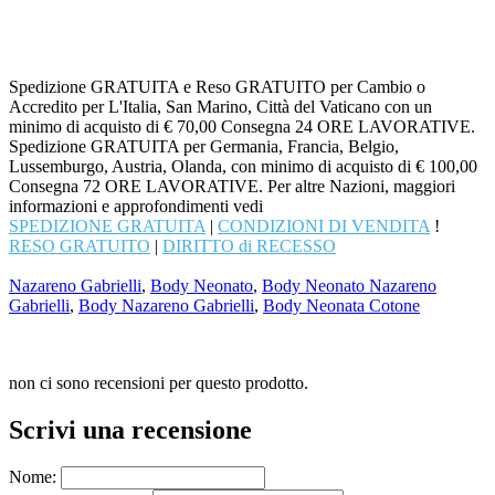
Spedizione GRATUITA e Reso GRATUITO per Cambio o
Accredito per L'Italia, San Marino, Città del Vaticano con un
minimo di acquisto di € 70,00 Consegna 24 ORE LAVORATIVE.
Spedizione GRATUITA per Germania, Francia, Belgio,
Lussemburgo, Austria, Olanda, con minimo di acquisto di € 100,00
Consegna 72 ORE LAVORATIVE. Per altre Nazioni, maggiori
informazioni e approfondimenti vedi
SPEDIZIONE GRATUITA
|
CONDIZIONI DI VENDITA
!
RESO GRATUITO
|
DIRITTO di RECESSO
Nazareno Gabrielli
,
Body Neonato
,
Body Neonato Nazareno
Gabrielli
,
Body Nazareno Gabrielli
,
Body Neonata Cotone
non ci sono recensioni per questo prodotto.
Scrivi una recensione
Nome: