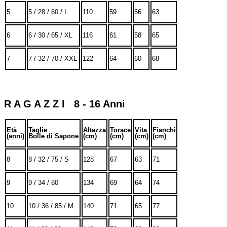
5
5 / 28 / 60 / L
110
59
56
63
6
6 / 30 / 65 / XL
116
61
58
65
7
7 / 32 / 70 / XXL
122
64
60
68
R A G A Z Z I 8 - 16 Anni
Età
Taglie
Altezza
Torace
Vita
Fianchi
(anni)
Bolle di Sapone
(cm)
(cm)
(cm)
(cm)
8
8 / 32 / 75 / S
128
67
63
71
9
9 / 34 / 80
134
69
64
74
10
10 / 36 / 85 / M
140
71
65
77