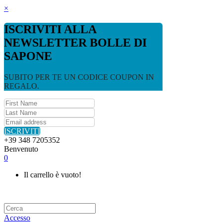
×
ISCRIVITI ALLA
NEWSLETTER BOLLE DI
SAPONE
SUBITO PER TE UN CODICE COUPON IN
REGALO.
ISCRIVITI
+39 348 7205352
Benvenuto
0
Il carrello è vuoto!
Accesso