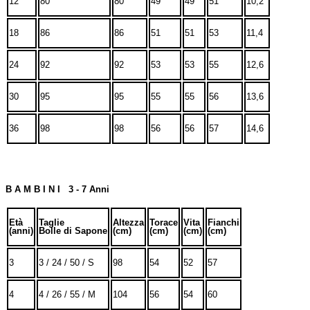
12
80
80
49
49
51
10,2
18
86
86
51
51
53
11,4
24
92
92
53
53
55
12,6
30
95
95
55
55
56
13,6
36
98
98
56
56
57
14,6
B A M B I N I 3 - 7 Anni
Età
Taglie
Altezza
Torace
Vita
Fianchi
(anni)
Bolle di Sapone
(cm)
(cm)
(cm)
(cm)
3
3 / 24 / 50 / S
98
54
52
57
4
4 / 26 / 55 / M
104
56
54
60