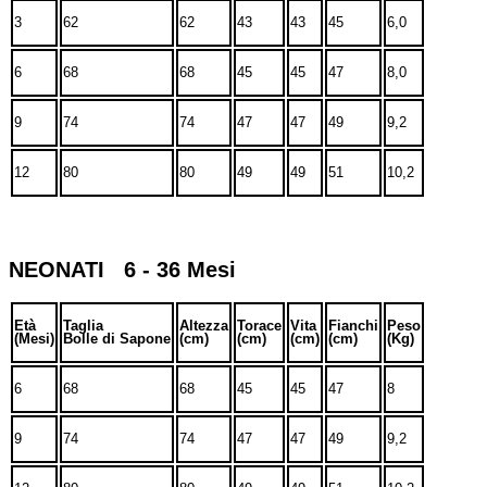
3
62
62
43
43
45
6,0
6
68
68
45
45
47
8,0
9
74
74
47
47
49
9,2
12
80
80
49
49
51
10,2
NEONATI 6 - 36 Mesi
Età
Taglia
Altezza
Torace
Vita
Fianchi
Peso
(Mesi)
Bolle di Sapone
(cm)
(cm)
(cm)
(cm)
(Kg)
6
68
68
45
45
47
8
9
74
74
47
47
49
9,2