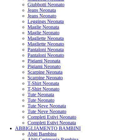
Giubbotti Neonato
Jeans Neonata
Jeans Neonato
Leggings Neonata
Maglie Neonata
Maglie Neonato
Magliette Neonata
Magliette Neonato
Pantaloni Neonata
Pantaloni Neonato
Pigiami Neonata
Pigiami Neonato
Scarpine Neonata
Scarpine Neonato
T-Shirt Neonata
T-Shirt Neonato
Tute Neonata
Tute Neonato
Tute Neve Neonata
Tute Neve Neonato
Completi Estivi Neonato
Completi Estivi Neonata
ABBIGLIAMENTO BAMBINI
Abiti Bambina
Abiti Cerimonia Bambina