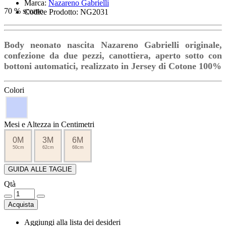
Marca:
Nazareno Gabrielli
70 % sconto
Codice Prodotto: NG2031
Body neonato nascita Nazareno Gabrielli originale,
confezione da due pezzi, canottiera, aperto sotto con
bottoni automatici, realizzato in Jersey di Cotone 100%
Colori
Mesi e Altezza in Centimetri
0M
3M
6M
50cm
62cm
68cm
GUIDA ALLE TAGLIE
Qtà
Acquista
Aggiungi alla lista dei desideri