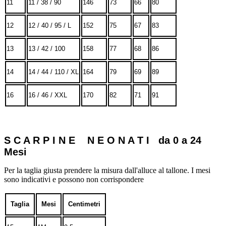
11
11 / 38 / 90
146
73
66
80
12
12 / 40 / 95 / L
152
75
67
83
13
13 / 42 / 100
158
77
68
86
14
14 / 44 / 110 / XL
164
79
69
89
16
16 / 46 / XXL
170
82
71
91
S C A R P I N E N E O N A T I da 0 a 24
Mesi
Per la taglia giusta prendere la misura dall'alluce al tallone. I mesi
sono indicativi e possono non corrispondere
Taglia
Mesi
Centimetri