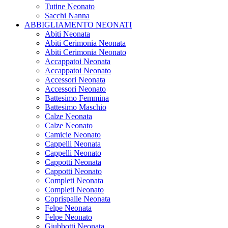
Tutine Neonato
Sacchi Nanna
ABBIGLIAMENTO NEONATI
Abiti Neonata
Abiti Cerimonia Neonata
Abiti Cerimonia Neonato
Accappatoi Neonata
Accappatoi Neonato
Accessori Neonata
Accessori Neonato
Battesimo Femmina
Battesimo Maschio
Calze Neonata
Calze Neonato
Camicie Neonato
Cappelli Neonata
Cappelli Neonato
Cappotti Neonata
Cappotti Neonato
Completi Neonata
Completi Neonato
Coprispalle Neonata
Felpe Neonata
Felpe Neonato
Giubbotti Neonata