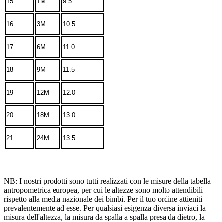
15
1M
9.5
16
3M
10.5
17
6M
11.0
18
9M
11.5
19
12M
12.0
20
18M
13.0
21
24M
13.5
NB: I nostri prodotti sono tutti realizzati con le misure della tabella
antropometrica europea, per cui le altezze sono molto attendibili
rispetto alla media nazionale dei bimbi. Per il tuo ordine attieniti
prevalentemente ad esse. Per qualsiasi esigenza diversa inviaci la
misura dell'altezza, la misura da spalla a spalla presa da dietro, la