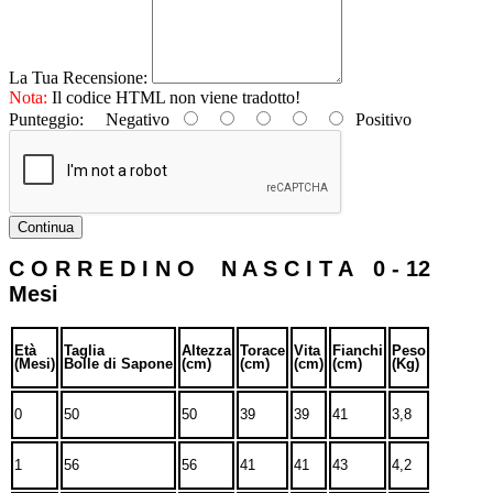
La Tua Recensione:
Nota:
Il codice HTML non viene tradotto!
Punteggio:
Negativo
Positivo
Continua
C O R R E D I N O N A S C I T A 0 - 12
Mesi
Età
Taglia
Altezza
Torace
Vita
Fianchi
Peso
(Mesi)
Bolle di Sapone
(cm)
(cm)
(cm)
(cm)
(Kg)
0
50
50
39
39
41
3,8
1
56
56
41
41
43
4,2