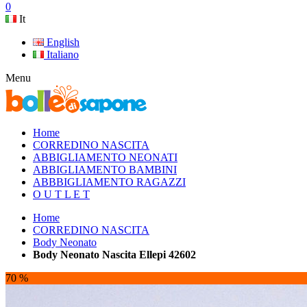
0
It
English
Italiano
Menu
Home
CORREDINO NASCITA
ABBIGLIAMENTO NEONATI
ABBIGLIAMENTO BAMBINI
ABBBIGLIAMENTO RAGAZZI
O U T L E T
Home
CORREDINO NASCITA
Body Neonato
Body Neonato Nascita Ellepi 42602
70 %