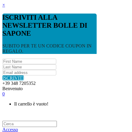
×
ISCRIVITI ALLA
NEWSLETTER BOLLE DI
SAPONE
SUBITO PER TE UN CODICE COUPON IN
REGALO.
ISCRIVITI
+39 348 7205352
Benvenuto
0
Il carrello è vuoto!
Accesso