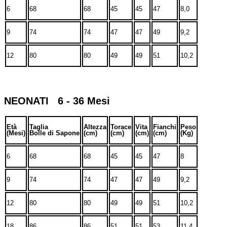
6
68
68
45
45
47
8,0
9
74
74
47
47
49
9,2
12
80
80
49
49
51
10,2
NEONATI 6 - 36 Mesi
Età
Taglia
Altezza
Torace
Vita
Fianchi
Peso
(Mesi)
Bolle di Sapone
(cm)
(cm)
(cm)
(cm)
(Kg)
6
68
68
45
45
47
8
9
74
74
47
47
49
9,2
12
80
80
49
49
51
10,2
18
86
86
51
51
53
11,4