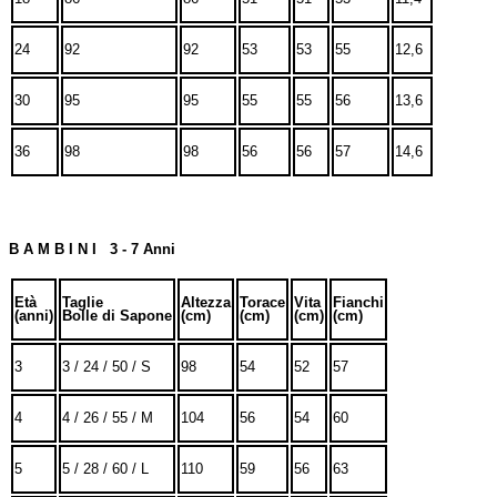
24
92
92
53
53
55
12,6
30
95
95
55
55
56
13,6
36
98
98
56
56
57
14,6
B A M B I N I 3 - 7 Anni
Età
Taglie
Altezza
Torace
Vita
Fianchi
(anni)
Bolle di Sapone
(cm)
(cm)
(cm)
(cm)
3
3 / 24 / 50 / S
98
54
52
57
4
4 / 26 / 55 / M
104
56
54
60
5
5 / 28 / 60 / L
110
59
56
63