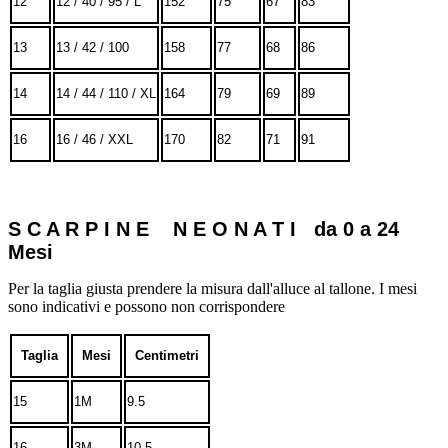
12
12 / 40 / 95 / L
152
75
67
83
13
13 / 42 / 100
158
77
68
86
14
14 / 44 / 110 / XL
164
79
69
89
16
16 / 46 / XXL
170
82
71
91
S C A R P I N E N E O N A T I da 0 a 24
Mesi
Per la taglia giusta prendere la misura dall'alluce al tallone. I mesi
sono indicativi e possono non corrispondere
Taglia
Mesi
Centimetri
15
1M
9.5
16
3M
10.5