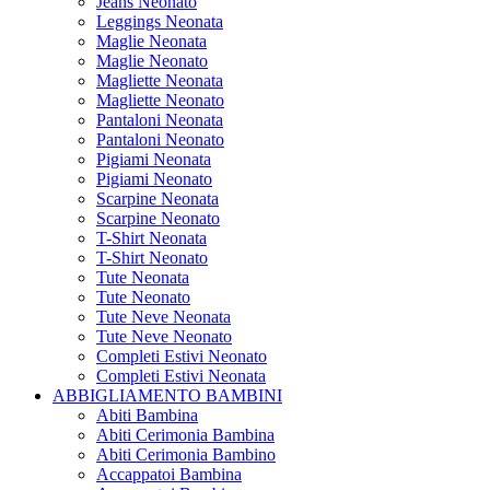
Jeans Neonato
Leggings Neonata
Maglie Neonata
Maglie Neonato
Magliette Neonata
Magliette Neonato
Pantaloni Neonata
Pantaloni Neonato
Pigiami Neonata
Pigiami Neonato
Scarpine Neonata
Scarpine Neonato
T-Shirt Neonata
T-Shirt Neonato
Tute Neonata
Tute Neonato
Tute Neve Neonata
Tute Neve Neonato
Completi Estivi Neonato
Completi Estivi Neonata
ABBIGLIAMENTO BAMBINI
Abiti Bambina
Abiti Cerimonia Bambina
Abiti Cerimonia Bambino
Accappatoi Bambina