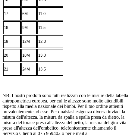
17
6M
11.0
18
9M
11.5
19
12M
12.0
20
18M
13.0
21
24M
13.5
NB: I nostri prodotti sono tutti realizzati con le misure della tabella
antropometrica europea, per cui le altezze sono molto attendibili
rispetto alla media nazionale dei bimbi. Per il tuo ordine attieniti
prevalentemente ad esse. Per qualsiasi esigenza diversa inviaci la
misura dell'altezza, la misura da spalla a spalla presa da dietro, la
misura del torace presa all'altezza del petto, la misura del giro vita
presa all'altezza dell'ombelico, telefonicamente chiamando il
Servizio Clienti al 075 959402 o per e mail a