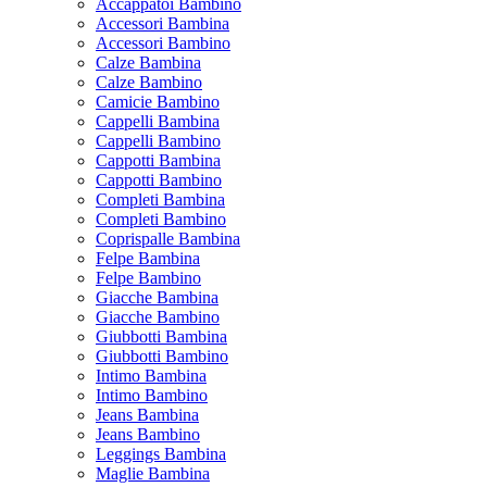
Accappatoi Bambino
Accessori Bambina
Accessori Bambino
Calze Bambina
Calze Bambino
Camicie Bambino
Cappelli Bambina
Cappelli Bambino
Cappotti Bambina
Cappotti Bambino
Completi Bambina
Completi Bambino
Coprispalle Bambina
Felpe Bambina
Felpe Bambino
Giacche Bambina
Giacche Bambino
Giubbotti Bambina
Giubbotti Bambino
Intimo Bambina
Intimo Bambino
Jeans Bambina
Jeans Bambino
Leggings Bambina
Maglie Bambina