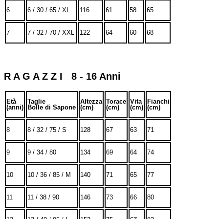
6
6 / 30 / 65 / XL
116
61
58
65
7
7 / 32 / 70 / XXL
122
64
60
68
R A G A Z Z I 8 - 16 Anni
Età
Taglie
Altezza
Torace
Vita
Fianchi
(anni)
Bolle di Sapone
(cm)
(cm)
(cm)
(cm)
8
8 / 32 / 75 / S
128
67
63
71
9
9 / 34 / 80
134
69
64
74
10
10 / 36 / 85 / M
140
71
65
77
11
11 / 38 / 90
146
73
66
80