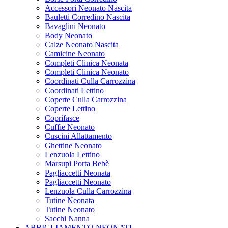
Accessori Neonato Nascita
Bauletti Corredino Nascita
Bavaglini Neonato
Body Neonato
Calze Neonato Nascita
Camicine Neonato
Completi Clinica Neonata
Completi Clinica Neonato
Coordinati Culla Carrozzina
Coordinati Lettino
Coperte Culla Carrozzina
Coperte Lettino
Coprifasce
Cuffie Neonato
Cuscini Allattamento
Ghettine Neonato
Lenzuola Lettino
Marsupi Porta Bebè
Pagliaccetti Neonata
Pagliaccetti Neonato
Lenzuola Culla Carrozzina
Tutine Neonata
Tutine Neonato
Sacchi Nanna
ABBIGLIAMENTO NEONATI