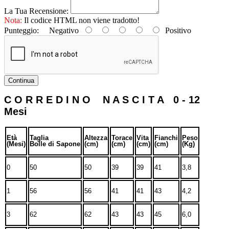
La Tua Recensione:
Nota:
Il codice HTML non viene tradotto!
Punteggio:
Negativo
Positivo
Continua
C O R R E D I N O N A S C I T A 0 - 12
Mesi
Età
Taglia
Altezza
Torace
Vita
Fianchi
Peso
(Mesi)
Bolle di Sapone
(cm)
(cm)
(cm)
(cm)
(Kg)
0
50
50
39
39
41
3,8
1
56
56
41
41
43
4,2
3
62
62
43
43
45
6,0