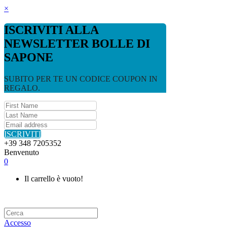
×
ISCRIVITI ALLA
NEWSLETTER BOLLE DI
SAPONE
SUBITO PER TE UN CODICE COUPON IN
REGALO.
ISCRIVITI
+39 348 7205352
Benvenuto
0
Il carrello è vuoto!
Accesso