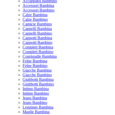
Accappatoi Bambino
Accessori Bambina
Accessori Bambino
Calze Bambina
Calze Bambino
Camicie Bambino
Cappelli Bambina
Cappelli Bambino
Cappotti Bambina
Cappotti Bambino
Completi Bambina
Completi Bambino
Coprispalle Bambina
Felpe Bambina
Felpe Bambino
Giacche Bambina
Giacche Bambino
Giubbotti Bambina
Giubbotti Bambino
Intimo Bambina
Intimo Bambino
Jeans Bambina
Jeans Bambino
Leggings Bambina
Maglie Bambina