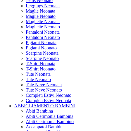
Jeans Neonato
Leggings Neonata
Maglie Neonata
Maglie Neonato
Magliette Neonata
Magliette Neonato
Pantaloni Neonata
Pantaloni Neonato
Pigiami Neonata
Pigiami Neonato
Scarpine Neonata
Scarpine Neonato
T-Shirt Neonata
T-Shirt Neonato
Tute Neonata
Tute Neonato
Tute Neve Neonata
Tute Neve Neonato
Completi Estivi Neonato
Completi Estivi Neonata
ABBIGLIAMENTO BAMBINI
Abiti Bambina
Abiti Cerimonia Bambina
Abiti Cerimonia Bambino
Accappatoi Bambina