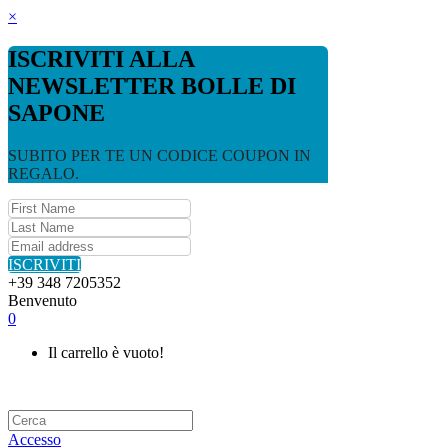
×
ISCRIVITI ALLA
NEWSLETTER BOLLE DI
SAPONE
SUBITO PER TE UN CODICE COUPON IN
REGALO.
ISCRIVITI
+39 348 7205352
Benvenuto
0
Il carrello è vuoto!
Accesso