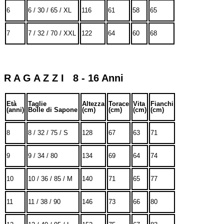
6
6 / 30 / 65 / XL
116
61
58
65
7
7 / 32 / 70 / XXL
122
64
60
68
R A G A Z Z I 8 - 16 Anni
Età
Taglie
Altezza
Torace
Vita
Fianchi
(anni)
Bolle di Sapone
(cm)
(cm)
(cm)
(cm)
8
8 / 32 / 75 / S
128
67
63
71
9
9 / 34 / 80
134
69
64
74
10
10 / 36 / 85 / M
140
71
65
77
11
11 / 38 / 90
146
73
66
80