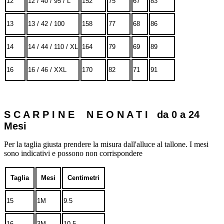
12
12 / 40 / 95 / L
152
75
67
83
13
13 / 42 / 100
158
77
68
86
14
14 / 44 / 110 / XL
164
79
69
89
16
16 / 46 / XXL
170
82
71
91
S C A R P I N E N E O N A T I da 0 a 24
Mesi
Per la taglia giusta prendere la misura dall'alluce al tallone. I mesi
sono indicativi e possono non corrispondere
Taglia
Mesi
Centimetri
15
1M
9.5
16
3M
10.5