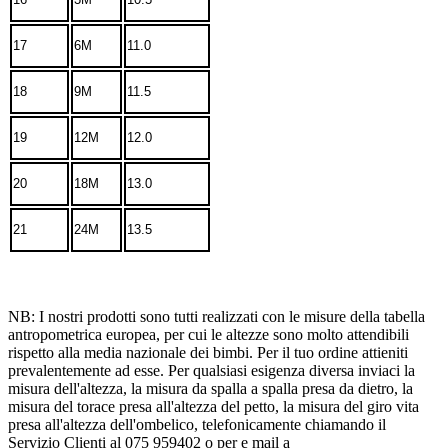
17
6M
11.0
18
9M
11.5
19
12M
12.0
20
18M
13.0
21
24M
13.5
NB: I nostri prodotti sono tutti realizzati con le misure della tabella
antropometrica europea, per cui le altezze sono molto attendibili
rispetto alla media nazionale dei bimbi. Per il tuo ordine attieniti
prevalentemente ad esse. Per qualsiasi esigenza diversa inviaci la
misura dell'altezza, la misura da spalla a spalla presa da dietro, la
misura del torace presa all'altezza del petto, la misura del giro vita
presa all'altezza dell'ombelico, telefonicamente chiamando il
Servizio Clienti al 075 959402 o per e mail a