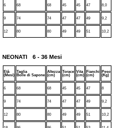
6
68
68
45
45
47
8,0
9
74
74
47
47
49
9,2
12
80
80
49
49
51
10,2
NEONATI 6 - 36 Mesi
Età
Taglia
Altezza
Torace
Vita
Fianchi
Peso
(Mesi)
Bolle di Sapone
(cm)
(cm)
(cm)
(cm)
(Kg)
6
68
68
45
45
47
8
9
74
74
47
47
49
9,2
12
80
80
49
49
51
10,2
18
86
86
51
51
53
11,4