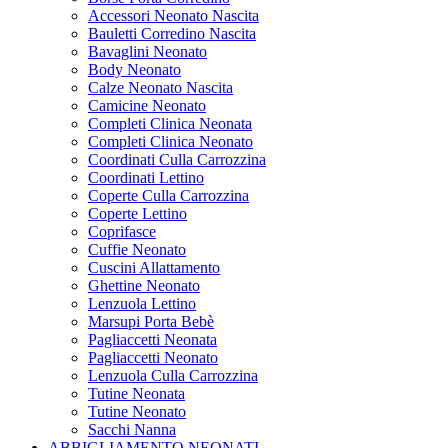
Accessori Neonato Nascita
Bauletti Corredino Nascita
Bavaglini Neonato
Body Neonato
Calze Neonato Nascita
Camicine Neonato
Completi Clinica Neonata
Completi Clinica Neonato
Coordinati Culla Carrozzina
Coordinati Lettino
Coperte Culla Carrozzina
Coperte Lettino
Coprifasce
Cuffie Neonato
Cuscini Allattamento
Ghettine Neonato
Lenzuola Lettino
Marsupi Porta Bebè
Pagliaccetti Neonata
Pagliaccetti Neonato
Lenzuola Culla Carrozzina
Tutine Neonata
Tutine Neonato
Sacchi Nanna
ABBIGLIAMENTO NEONATI