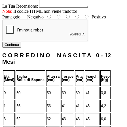
La Tua Recensione:
Nota:
Il codice HTML non viene tradotto!
Punteggio:
Negativo
Positivo
Continua
C O R R E D I N O N A S C I T A 0 - 12
Mesi
Età
Taglia
Altezza
Torace
Vita
Fianchi
Peso
(Mesi)
Bolle di Sapone
(cm)
(cm)
(cm)
(cm)
(Kg)
0
50
50
39
39
41
3,8
1
56
56
41
41
43
4,2
3
62
62
43
43
45
6,0