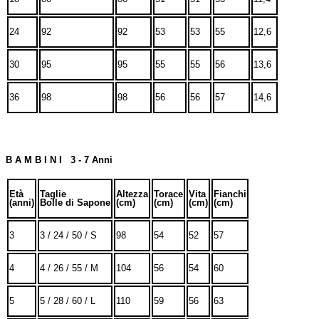
24
92
92
53
53
55
12,6
30
95
95
55
55
56
13,6
36
98
98
56
56
57
14,6
B A M B I N I 3 - 7 Anni
Età
Taglie
Altezza
Torace
Vita
Fianchi
(anni)
Bolle di Sapone
(cm)
(cm)
(cm)
(cm)
3
3 / 24 / 50 / S
98
54
52
57
4
4 / 26 / 55 / M
104
56
54
60
5
5 / 28 / 60 / L
110
59
56
63