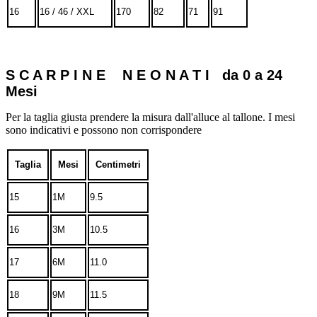
16
16 / 46 / XXL
170
82
71
91
S C A R P I N E N E O N A T I da 0 a 24
Mesi
Per la taglia giusta prendere la misura dall'alluce al tallone. I mesi
sono indicativi e possono non corrispondere
Taglia
Mesi
Centimetri
15
1M
9.5
16
3M
10.5
17
6M
11.0
18
9M
11.5