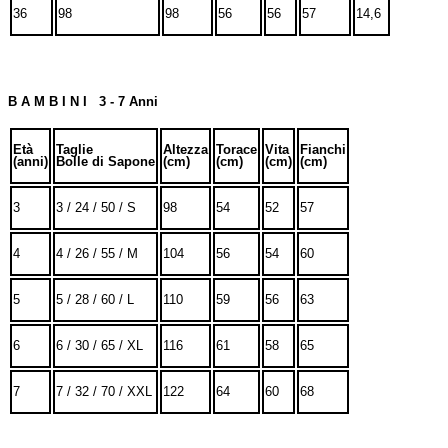
36
98
98
56
56
57
14,6
B A M B I N I 3 - 7 Anni
Età
Taglie
Altezza
Torace
Vita
Fianchi
(anni)
Bolle di Sapone
(cm)
(cm)
(cm)
(cm)
3
3 / 24 / 50 / S
98
54
52
57
4
4 / 26 / 55 / M
104
56
54
60
5
5 / 28 / 60 / L
110
59
56
63
6
6 / 30 / 65 / XL
116
61
58
65
7
7 / 32 / 70 / XXL
122
64
60
68