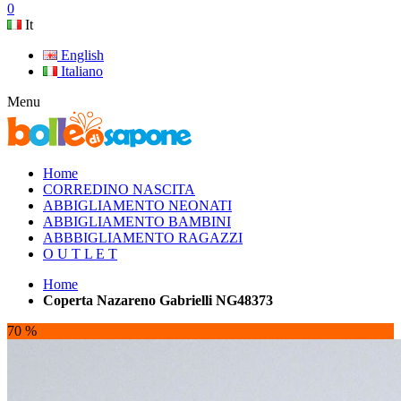
0
It
English
Italiano
Menu
Home
CORREDINO NASCITA
ABBIGLIAMENTO NEONATI
ABBIGLIAMENTO BAMBINI
ABBBIGLIAMENTO RAGAZZI
O U T L E T
Home
Coperta Nazareno Gabrielli NG48373
70 %