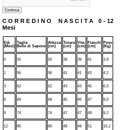
Continua
C O R R E D I N O N A S C I T A 0 - 12
Mesi
Età
Taglia
Altezza
Torace
Vita
Fianchi
Peso
(Mesi)
Bolle di Sapone
(cm)
(cm)
(cm)
(cm)
(Kg)
0
50
50
39
39
41
3,8
1
56
56
41
41
43
4,2
3
62
62
43
43
45
6,0
6
68
68
45
45
47
8,0
9
74
74
47
47
49
9,2
12
80
80
49
49
51
10,2