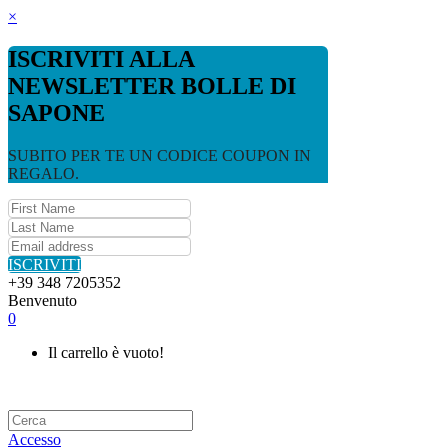
×
ISCRIVITI ALLA
NEWSLETTER BOLLE DI
SAPONE
SUBITO PER TE UN CODICE COUPON IN
REGALO.
ISCRIVITI
+39 348 7205352
Benvenuto
0
Il carrello è vuoto!
Accesso