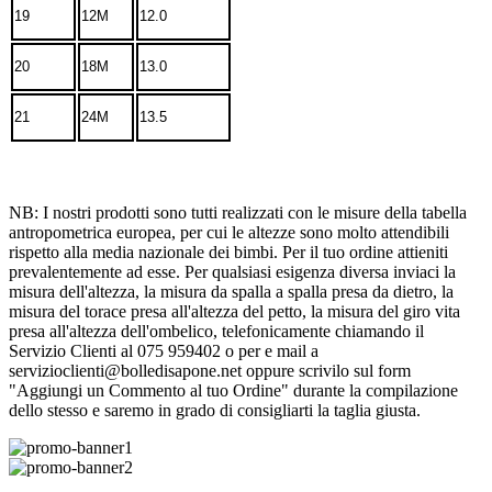
19
12M
12.0
20
18M
13.0
21
24M
13.5
NB: I nostri prodotti sono tutti realizzati con le misure della tabella
antropometrica europea, per cui le altezze sono molto attendibili
rispetto alla media nazionale dei bimbi. Per il tuo ordine attieniti
prevalentemente ad esse. Per qualsiasi esigenza diversa inviaci la
misura dell'altezza, la misura da spalla a spalla presa da dietro, la
misura del torace presa all'altezza del petto, la misura del giro vita
presa all'altezza dell'ombelico, telefonicamente chiamando il
Servizio Clienti al 075 959402 o per e mail a
servizioclienti@bolledisapone.net oppure scrivilo sul form
"Aggiungi un Commento al tuo Ordine" durante la compilazione
dello stesso e saremo in grado di consigliarti la taglia giusta.