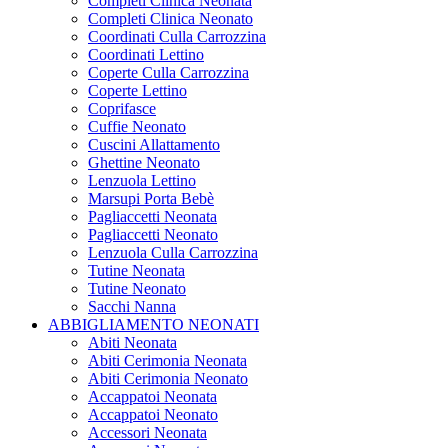
Completi Clinica Neonata
Completi Clinica Neonato
Coordinati Culla Carrozzina
Coordinati Lettino
Coperte Culla Carrozzina
Coperte Lettino
Coprifasce
Cuffie Neonato
Cuscini Allattamento
Ghettine Neonato
Lenzuola Lettino
Marsupi Porta Bebè
Pagliaccetti Neonata
Pagliaccetti Neonato
Lenzuola Culla Carrozzina
Tutine Neonata
Tutine Neonato
Sacchi Nanna
ABBIGLIAMENTO NEONATI
Abiti Neonata
Abiti Cerimonia Neonata
Abiti Cerimonia Neonato
Accappatoi Neonata
Accappatoi Neonato
Accessori Neonata