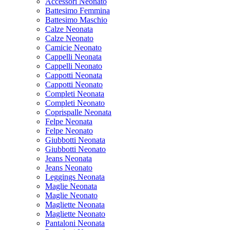
Accessori Neonato
Battesimo Femmina
Battesimo Maschio
Calze Neonata
Calze Neonato
Camicie Neonato
Cappelli Neonata
Cappelli Neonato
Cappotti Neonata
Cappotti Neonato
Completi Neonata
Completi Neonato
Coprispalle Neonata
Felpe Neonata
Felpe Neonato
Giubbotti Neonata
Giubbotti Neonato
Jeans Neonata
Jeans Neonato
Leggings Neonata
Maglie Neonata
Maglie Neonato
Magliette Neonata
Magliette Neonato
Pantaloni Neonata