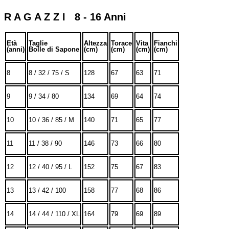
R A G A Z Z I 8 - 16 Anni
Età
Taglie
Altezza
Torace
Vita
Fianchi
(anni)
Bolle di Sapone
(cm)
(cm)
(cm)
(cm)
8
8 / 32 / 75 / S
128
67
63
71
9
9 / 34 / 80
134
69
64
74
10
10 / 36 / 85 / M
140
71
65
77
11
11 / 38 / 90
146
73
66
80
12
12 / 40 / 95 / L
152
75
67
83
13
13 / 42 / 100
158
77
68
86
14
14 / 44 / 110 / XL
164
79
69
89