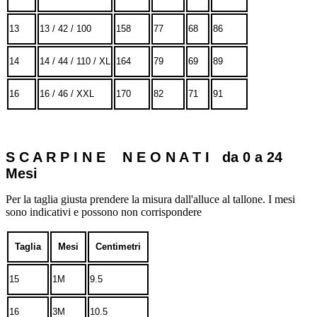
13
13 / 42 / 100
158
77
68
86
14
14 / 44 / 110 / XL
164
79
69
89
16
16 / 46 / XXL
170
82
71
91
S C A R P I N E N E O N A T I da 0 a 24
Mesi
Per la taglia giusta prendere la misura dall'alluce al tallone. I mesi
sono indicativi e possono non corrispondere
Taglia
Mesi
Centimetri
15
1M
9.5
16
3M
10.5