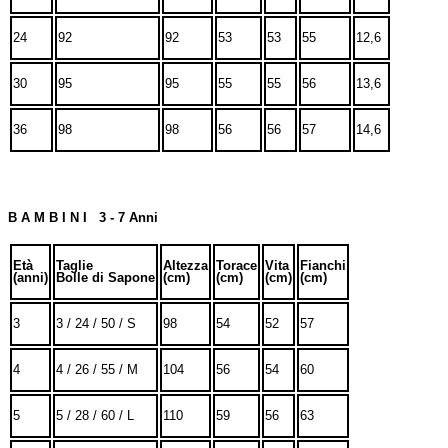
24
92
92
53
53
55
12,6
30
95
95
55
55
56
13,6
36
98
98
56
56
57
14,6
B A M B I N I 3 - 7 Anni
Età
Taglie
Altezza
Torace
Vita
Fianchi
(anni)
Bolle di Sapone
(cm)
(cm)
(cm)
(cm)
3
3 / 24 / 50 / S
98
54
52
57
4
4 / 26 / 55 / M
104
56
54
60
5
5 / 28 / 60 / L
110
59
56
63