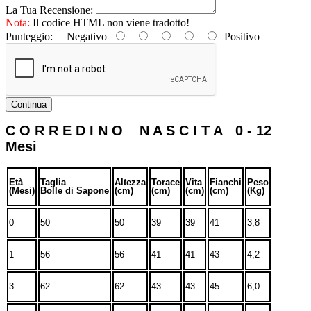
La Tua Recensione:
Nota:
Il codice HTML non viene tradotto!
Punteggio:
Negativo
Positivo
Continua
C O R R E D I N O N A S C I T A 0 - 12
Mesi
Età
Taglia
Altezza
Torace
Vita
Fianchi
Peso
(Mesi)
Bolle di Sapone
(cm)
(cm)
(cm)
(cm)
(Kg)
0
50
50
39
39
41
3,8
1
56
56
41
41
43
4,2
3
62
62
43
43
45
6,0