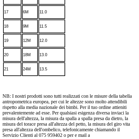
17
6M
11.0
18
9M
11.5
19
12M
12.0
20
18M
13.0
21
24M
13.5
NB: I nostri prodotti sono tutti realizzati con le misure della tabella
antropometrica europea, per cui le altezze sono molto attendibili
rispetto alla media nazionale dei bimbi. Per il tuo ordine attieniti
prevalentemente ad esse. Per qualsiasi esigenza diversa inviaci la
misura dell'altezza, la misura da spalla a spalla presa da dietro, la
misura del torace presa all'altezza del petto, la misura del giro vita
presa all'altezza dell'ombelico, telefonicamente chiamando il
Servizio Clienti al 075 959402 o per e mail a