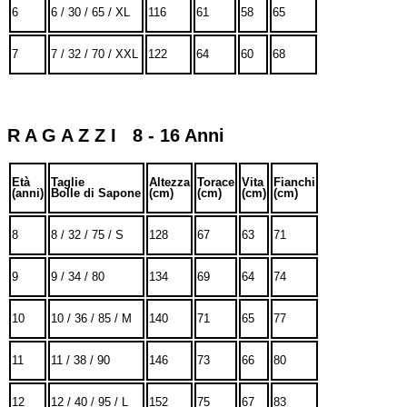
6
6 / 30 / 65 / XL
116
61
58
65
7
7 / 32 / 70 / XXL
122
64
60
68
R A G A Z Z I 8 - 16 Anni
Età
Taglie
Altezza
Torace
Vita
Fianchi
(anni)
Bolle di Sapone
(cm)
(cm)
(cm)
(cm)
8
8 / 32 / 75 / S
128
67
63
71
9
9 / 34 / 80
134
69
64
74
10
10 / 36 / 85 / M
140
71
65
77
11
11 / 38 / 90
146
73
66
80
12
12 / 40 / 95 / L
152
75
67
83