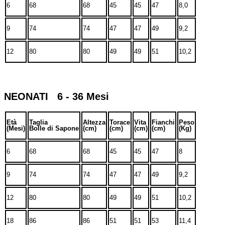
6
68
68
45
45
47
8,0
9
74
74
47
47
49
9,2
12
80
80
49
49
51
10,2
NEONATI 6 - 36 Mesi
Età
Taglia
Altezza
Torace
Vita
Fianchi
Peso
(Mesi)
Bolle di Sapone
(cm)
(cm)
(cm)
(cm)
(Kg)
6
68
68
45
45
47
8
9
74
74
47
47
49
9,2
12
80
80
49
49
51
10,2
18
86
86
51
51
53
11,4