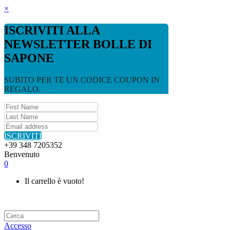
×
ISCRIVITI ALLA
NEWSLETTER BOLLE DI
SAPONE
SUBITO PER TE UN CODICE COUPON IN
REGALO.
ISCRIVITI
+39 348 7205352
Benvenuto
0
Il carrello è vuoto!
Accesso