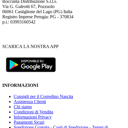
Boccunta Distribuzione S.r.l.s.
Via G. Galeotti 67, Pozzuolo
06061 Castiglione del Lago (PG) Italia
Registro Imprese Perugia: PG - 370834
p.i.: 03993160542
SCARICA LA NOSTRA APP
INFORMAZIONI
Consigli per il Corredino Nascita
Assistenza Clienti
Chi siamo
Condizioni di Vendita
Informazioni Privacy
Pagamenti Sicuri
Spedizione Gratuita - Costi di Spedizione - Tempi di