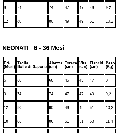
9
74
74
47
47
49
9,2
12
80
80
49
49
51
10,2
NEONATI 6 - 36 Mesi
Età
Taglia
Altezza
Torace
Vita
Fianchi
Peso
(Mesi)
Bolle di Sapone
(cm)
(cm)
(cm)
(cm)
(Kg)
6
68
68
45
45
47
8
9
74
74
47
47
49
9,2
12
80
80
49
49
51
10,2
18
86
86
51
51
53
11,4