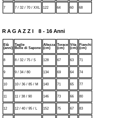
7
7 / 32 / 70 / XXL
122
64
60
68
R A G A Z Z I 8 - 16 Anni
Età
Taglie
Altezza
Torace
Vita
Fianchi
(anni)
Bolle di Sapone
(cm)
(cm)
(cm)
(cm)
8
8 / 32 / 75 / S
128
67
63
71
9
9 / 34 / 80
134
69
64
74
10
10 / 36 / 85 / M
140
71
65
77
11
11 / 38 / 90
146
73
66
80
12
12 / 40 / 95 / L
152
75
67
83