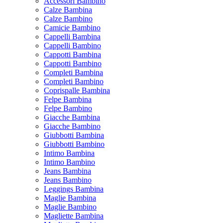
Accessori Bambino
Calze Bambina
Calze Bambino
Camicie Bambino
Cappelli Bambina
Cappelli Bambino
Cappotti Bambina
Cappotti Bambino
Completi Bambina
Completi Bambino
Coprispalle Bambina
Felpe Bambina
Felpe Bambino
Giacche Bambina
Giacche Bambino
Giubbotti Bambina
Giubbotti Bambino
Intimo Bambina
Intimo Bambino
Jeans Bambina
Jeans Bambino
Leggings Bambina
Maglie Bambina
Maglie Bambino
Magliette Bambina