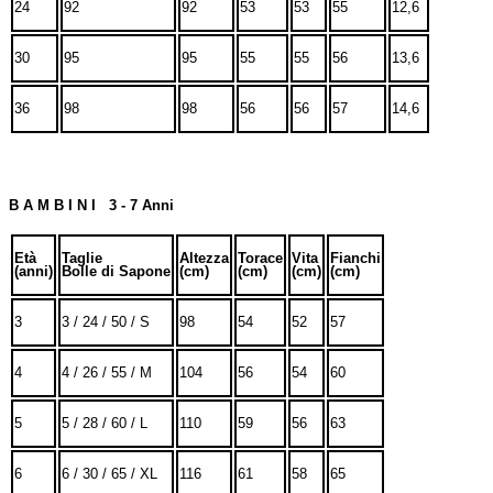
24
92
92
53
53
55
12,6
30
95
95
55
55
56
13,6
36
98
98
56
56
57
14,6
B A M B I N I 3 - 7 Anni
Età
Taglie
Altezza
Torace
Vita
Fianchi
(anni)
Bolle di Sapone
(cm)
(cm)
(cm)
(cm)
3
3 / 24 / 50 / S
98
54
52
57
4
4 / 26 / 55 / M
104
56
54
60
5
5 / 28 / 60 / L
110
59
56
63
6
6 / 30 / 65 / XL
116
61
58
65