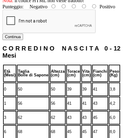
Nota:
Il codice HTML non viene tradotto!
Punteggio:
Negativo
Positivo
Continua
C O R R E D I N O N A S C I T A 0 - 12
Mesi
Età
Taglia
Altezza
Torace
Vita
Fianchi
Peso
(Mesi)
Bolle di Sapone
(cm)
(cm)
(cm)
(cm)
(Kg)
0
50
50
39
39
41
3,8
1
56
56
41
41
43
4,2
3
62
62
43
43
45
6,0
6
68
68
45
45
47
8,0