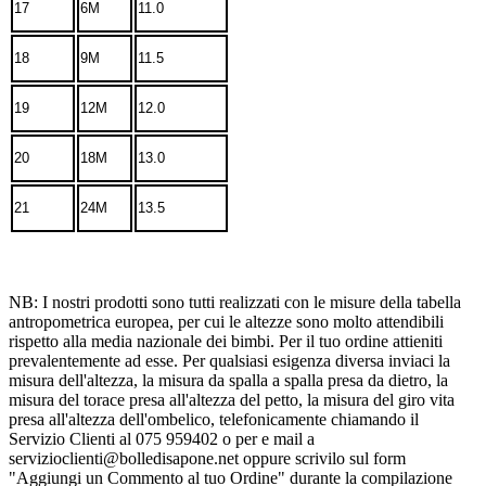
17
6M
11.0
18
9M
11.5
19
12M
12.0
20
18M
13.0
21
24M
13.5
NB: I nostri prodotti sono tutti realizzati con le misure della tabella
antropometrica europea, per cui le altezze sono molto attendibili
rispetto alla media nazionale dei bimbi. Per il tuo ordine attieniti
prevalentemente ad esse. Per qualsiasi esigenza diversa inviaci la
misura dell'altezza, la misura da spalla a spalla presa da dietro, la
misura del torace presa all'altezza del petto, la misura del giro vita
presa all'altezza dell'ombelico, telefonicamente chiamando il
Servizio Clienti al 075 959402 o per e mail a
servizioclienti@bolledisapone.net oppure scrivilo sul form
"Aggiungi un Commento al tuo Ordine" durante la compilazione