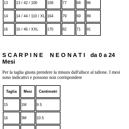
13
13 / 42 / 100
158
77
68
86
14
14 / 44 / 110 / XL
164
79
69
89
16
16 / 46 / XXL
170
82
71
91
S C A R P I N E N E O N A T I da 0 a 24
Mesi
Per la taglia giusta prendere la misura dall'alluce al tallone. I mesi
sono indicativi e possono non corrispondere
Taglia
Mesi
Centimetri
15
1M
9.5
16
3M
10.5