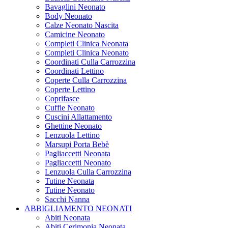
Bavaglini Neonato
Body Neonato
Calze Neonato Nascita
Camicine Neonato
Completi Clinica Neonata
Completi Clinica Neonato
Coordinati Culla Carrozzina
Coordinati Lettino
Coperte Culla Carrozzina
Coperte Lettino
Coprifasce
Cuffie Neonato
Cuscini Allattamento
Ghettine Neonato
Lenzuola Lettino
Marsupi Porta Bebè
Pagliaccetti Neonata
Pagliaccetti Neonato
Lenzuola Culla Carrozzina
Tutine Neonata
Tutine Neonato
Sacchi Nanna
ABBIGLIAMENTO NEONATI
Abiti Neonata
Abiti Cerimonia Neonata