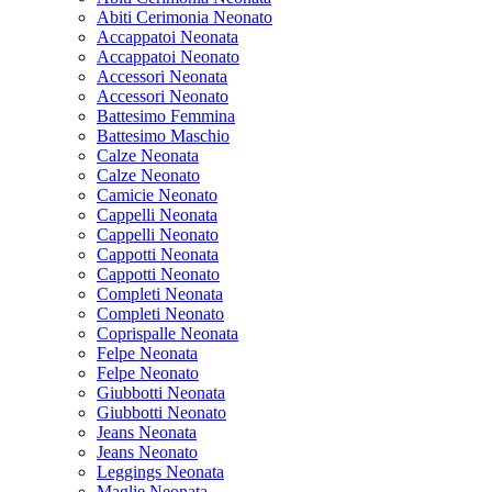
Abiti Cerimonia Neonato
Accappatoi Neonata
Accappatoi Neonato
Accessori Neonata
Accessori Neonato
Battesimo Femmina
Battesimo Maschio
Calze Neonata
Calze Neonato
Camicie Neonato
Cappelli Neonata
Cappelli Neonato
Cappotti Neonata
Cappotti Neonato
Completi Neonata
Completi Neonato
Coprispalle Neonata
Felpe Neonata
Felpe Neonato
Giubbotti Neonata
Giubbotti Neonato
Jeans Neonata
Jeans Neonato
Leggings Neonata
Maglie Neonata