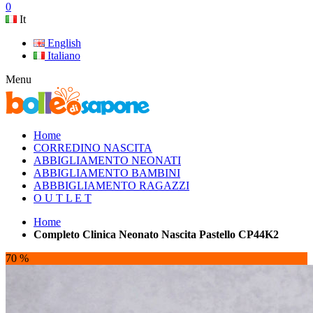
0
It
English
Italiano
Menu
Home
CORREDINO NASCITA
ABBIGLIAMENTO NEONATI
ABBIGLIAMENTO BAMBINI
ABBBIGLIAMENTO RAGAZZI
O U T L E T
Home
Completo Clinica Neonato Nascita Pastello CP44K2
70 %