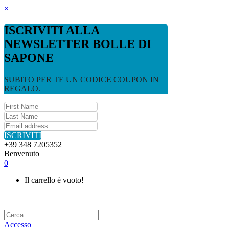
×
ISCRIVITI ALLA
NEWSLETTER BOLLE DI
SAPONE
SUBITO PER TE UN CODICE COUPON IN
REGALO.
ISCRIVITI
+39 348 7205352
Benvenuto
0
Il carrello è vuoto!
Accesso