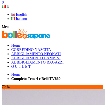
0
It
English
Italiano
Menu
Home
CORREDINO NASCITA
ABBIGLIAMENTO NEONATI
ABBIGLIAMENTO BAMBINI
ABBBIGLIAMENTO RAGAZZI
O U T L E T
Home
Completo Teneri e Belli TV860
70 %