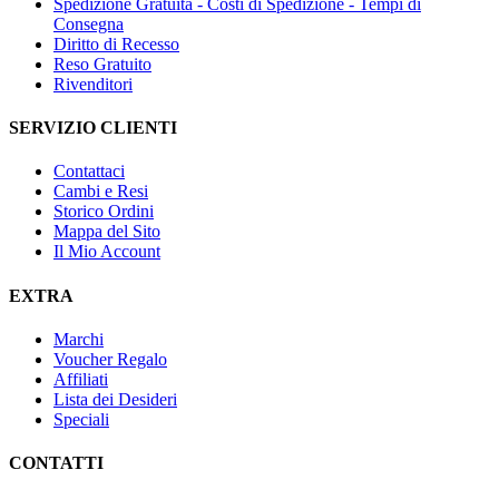
Spedizione Gratuita - Costi di Spedizione - Tempi di
Consegna
Diritto di Recesso
Reso Gratuito
Rivenditori
SERVIZIO CLIENTI
Contattaci
Cambi e Resi
Storico Ordini
Mappa del Sito
Il Mio Account
EXTRA
Marchi
Voucher Regalo
Affiliati
Lista dei Desideri
Speciali
CONTATTI