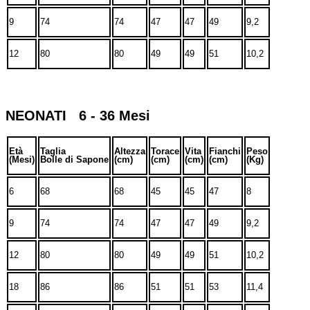
9
74
74
47
47
49
9,2
12
80
80
49
49
51
10,2
NEONATI 6 - 36 Mesi
Età
Taglia
Altezza
Torace
Vita
Fianchi
Peso
(Mesi)
Bolle di Sapone
(cm)
(cm)
(cm)
(cm)
(Kg)
6
68
68
45
45
47
8
9
74
74
47
47
49
9,2
12
80
80
49
49
51
10,2
18
86
86
51
51
53
11,4