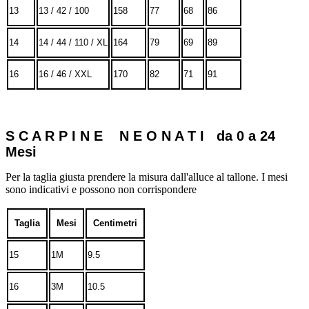
13
13 / 42 / 100
158
77
68
86
14
14 / 44 / 110 / XL
164
79
69
89
16
16 / 46 / XXL
170
82
71
91
S C A R P I N E N E O N A T I da 0 a 24
Mesi
Per la taglia giusta prendere la misura dall'alluce al tallone. I mesi
sono indicativi e possono non corrispondere
Taglia
Mesi
Centimetri
15
1M
9.5
16
3M
10.5