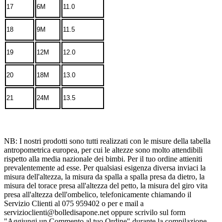
17
6M
11.0
18
9M
11.5
19
12M
12.0
20
18M
13.0
21
24M
13.5
NB: I nostri prodotti sono tutti realizzati con le misure della tabella
antropometrica europea, per cui le altezze sono molto attendibili
rispetto alla media nazionale dei bimbi. Per il tuo ordine attieniti
prevalentemente ad esse. Per qualsiasi esigenza diversa inviaci la
misura dell'altezza, la misura da spalla a spalla presa da dietro, la
misura del torace presa all'altezza del petto, la misura del giro vita
presa all'altezza dell'ombelico, telefonicamente chiamando il
Servizio Clienti al 075 959402 o per e mail a
servizioclienti@bolledisapone.net oppure scrivilo sul form
"Aggiungi un Commento al tuo Ordine" durante la compilazione