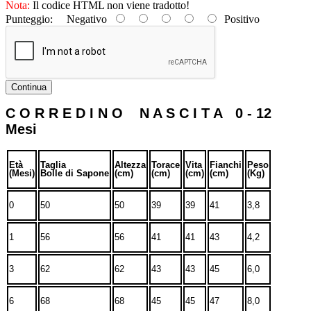
Nota:
Il codice HTML non viene tradotto!
Punteggio:
Negativo
Positivo
Continua
C O R R E D I N O N A S C I T A 0 - 12
Mesi
Età
Taglia
Altezza
Torace
Vita
Fianchi
Peso
(Mesi)
Bolle di Sapone
(cm)
(cm)
(cm)
(cm)
(Kg)
0
50
50
39
39
41
3,8
1
56
56
41
41
43
4,2
3
62
62
43
43
45
6,0
6
68
68
45
45
47
8,0