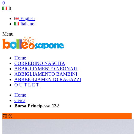
0
It
English
Italiano
Menu
Home
CORREDINO NASCITA
ABBIGLIAMENTO NEONATI
ABBIGLIAMENTO BAMBINI
ABBBIGLIAMENTO RAGAZZI
O U T L E T
Home
Cerca
Borsa Principessa 132
70 %