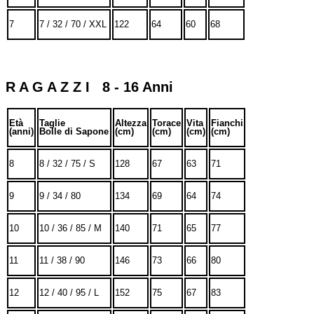
7
7 / 32 / 70 / XXL
122
64
60
68
R A G A Z Z I 8 - 16 Anni
Età
Taglie
Altezza
Torace
Vita
Fianchi
(anni)
Bolle di Sapone
(cm)
(cm)
(cm)
(cm)
8
8 / 32 / 75 / S
128
67
63
71
9
9 / 34 / 80
134
69
64
74
10
10 / 36 / 85 / M
140
71
65
77
11
11 / 38 / 90
146
73
66
80
12
12 / 40 / 95 / L
152
75
67
83