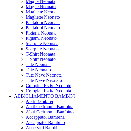
Maglie Neonata
Maglie Neonato
Magliette Neonata
Magliette Neonato
Pantaloni Neonata
Pantaloni Neonato
Pigiami Neonata
Pigiami Neonato
Scarpine Neonata
Scarpine Neonato
T-Shirt Neonata
T-Shirt Neonato
Tute Neonata
Tute Neonato
Tute Neve Neonata
Tute Neve Neonato
Completi Estivi Neonato
Completi Estivi Neonata
ABBIGLIAMENTO BAMBINI
Abiti Bambina
Abiti Cerimonia Bambina
Abiti Cerimonia Bambino
Accappatoi Bambina
Accappatoi Bambino
Accessori Bambina