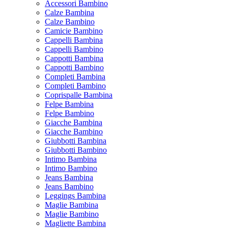
Accessori Bambino
Calze Bambina
Calze Bambino
Camicie Bambino
Cappelli Bambina
Cappelli Bambino
Cappotti Bambina
Cappotti Bambino
Completi Bambina
Completi Bambino
Coprispalle Bambina
Felpe Bambina
Felpe Bambino
Giacche Bambina
Giacche Bambino
Giubbotti Bambina
Giubbotti Bambino
Intimo Bambina
Intimo Bambino
Jeans Bambina
Jeans Bambino
Leggings Bambina
Maglie Bambina
Maglie Bambino
Magliette Bambina