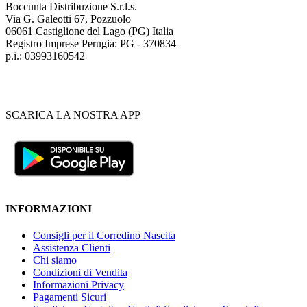
Boccunta Distribuzione S.r.l.s.
Via G. Galeotti 67, Pozzuolo
06061 Castiglione del Lago (PG) Italia
Registro Imprese Perugia: PG - 370834
p.i.: 03993160542
SCARICA LA NOSTRA APP
INFORMAZIONI
Consigli per il Corredino Nascita
Assistenza Clienti
Chi siamo
Condizioni di Vendita
Informazioni Privacy
Pagamenti Sicuri