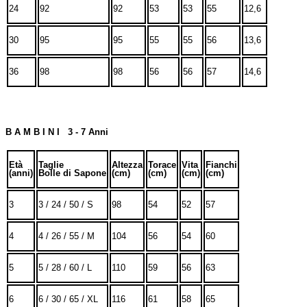
24
92
92
53
53
55
12,6
30
95
95
55
55
56
13,6
36
98
98
56
56
57
14,6
B A M B I N I 3 - 7 Anni
Età
Taglie
Altezza
Torace
Vita
Fianchi
(anni)
Bolle di Sapone
(cm)
(cm)
(cm)
(cm)
3
3 / 24 / 50 / S
98
54
52
57
4
4 / 26 / 55 / M
104
56
54
60
5
5 / 28 / 60 / L
110
59
56
63
6
6 / 30 / 65 / XL
116
61
58
65