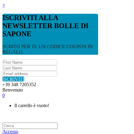
×
ISCRIVITI ALLA
NEWSLETTER BOLLE DI
SAPONE
SUBITO PER TE UN CODICE COUPON IN
REGALO.
ISCRIVITI
+39 348 7205352
Benvenuto
0
Il carrello è vuoto!
Accesso