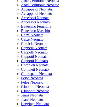
Abiti Cerimonia Neonata
Abiti Cerimonia Neonato
Accappatoi Neonata
Accappatoi Neonato
Accessori Neonata
Accessori Neonato
Battesimo Femmina
Battesimo Maschio
Calze Neonata
Calze Neonato
Camicie Neonato
Cappelli Neonata
Cappelli Neonato
Cappotti Neonata
Cappotti Neonato
Completi Neonata
Completi Neonato
Coprispalle Neonata
Felpe Neonata
Felpe Neonato
Giubbotti Neonata
Giubbotti Neonato
Jeans Neonata
Jeans Neonato
Leggings Neonata