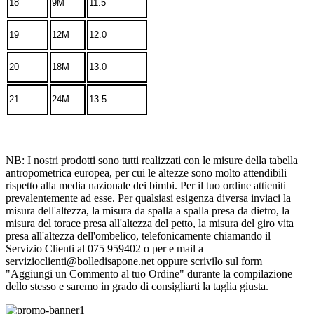
18
9M
11.5
19
12M
12.0
20
18M
13.0
21
24M
13.5
NB: I nostri prodotti sono tutti realizzati con le misure della tabella
antropometrica europea, per cui le altezze sono molto attendibili
rispetto alla media nazionale dei bimbi. Per il tuo ordine attieniti
prevalentemente ad esse. Per qualsiasi esigenza diversa inviaci la
misura dell'altezza, la misura da spalla a spalla presa da dietro, la
misura del torace presa all'altezza del petto, la misura del giro vita
presa all'altezza dell'ombelico, telefonicamente chiamando il
Servizio Clienti al 075 959402 o per e mail a
servizioclienti@bolledisapone.net oppure scrivilo sul form
"Aggiungi un Commento al tuo Ordine" durante la compilazione
dello stesso e saremo in grado di consigliarti la taglia giusta.