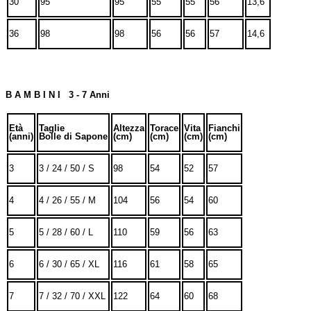
30
95
95
55
55
56
13,6
36
98
98
56
56
57
14,6
B A M B I N I 3 - 7 Anni
Età
Taglie
Altezza
Torace
Vita
Fianchi
(anni)
Bolle di Sapone
(cm)
(cm)
(cm)
(cm)
3
3 / 24 / 50 / S
98
54
52
57
4
4 / 26 / 55 / M
104
56
54
60
5
5 / 28 / 60 / L
110
59
56
63
6
6 / 30 / 65 / XL
116
61
58
65
7
7 / 32 / 70 / XXL
122
64
60
68