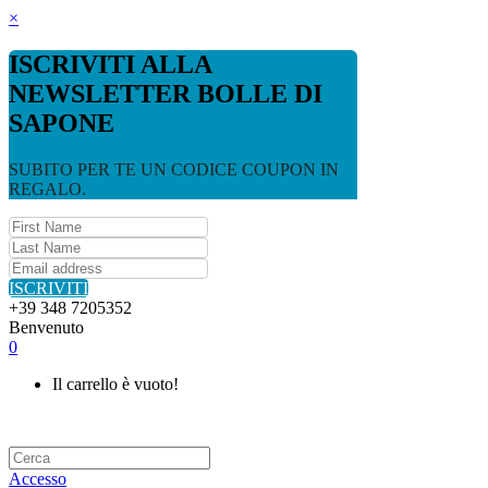
×
ISCRIVITI ALLA
NEWSLETTER BOLLE DI
SAPONE
SUBITO PER TE UN CODICE COUPON IN
REGALO.
ISCRIVITI
+39 348 7205352
Benvenuto
0
Il carrello è vuoto!
Accesso