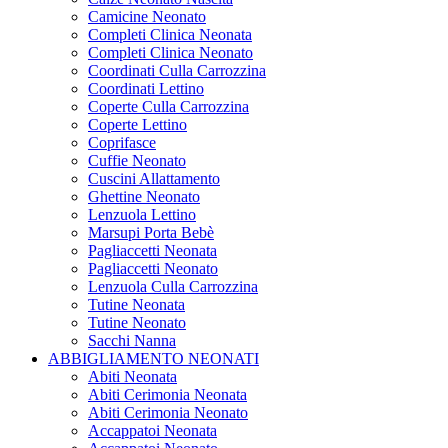
Camicine Neonato
Completi Clinica Neonata
Completi Clinica Neonato
Coordinati Culla Carrozzina
Coordinati Lettino
Coperte Culla Carrozzina
Coperte Lettino
Coprifasce
Cuffie Neonato
Cuscini Allattamento
Ghettine Neonato
Lenzuola Lettino
Marsupi Porta Bebè
Pagliaccetti Neonata
Pagliaccetti Neonato
Lenzuola Culla Carrozzina
Tutine Neonata
Tutine Neonato
Sacchi Nanna
ABBIGLIAMENTO NEONATI
Abiti Neonata
Abiti Cerimonia Neonata
Abiti Cerimonia Neonato
Accappatoi Neonata