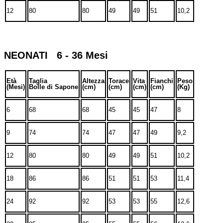
12
80
80
49
49
51
10,2
NEONATI 6 - 36 Mesi
Età
Taglia
Altezza
Torace
Vita
Fianchi
Peso
(Mesi)
Bolle di Sapone
(cm)
(cm)
(cm)
(cm)
(Kg)
6
68
68
45
45
47
8
9
74
74
47
47
49
9,2
12
80
80
49
49
51
10,2
18
86
86
51
51
53
11,4
24
92
92
53
53
55
12,6