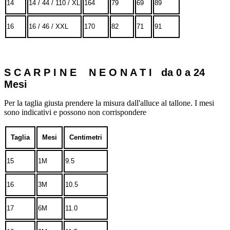
14
14 / 44 / 110 / XL
164
79
69
89
16
16 / 46 / XXL
170
82
71
91
S C A R P I N E N E O N A T I da 0 a 24
Mesi
Per la taglia giusta prendere la misura dall'alluce al tallone. I mesi
sono indicativi e possono non corrispondere
Taglia
Mesi
Centimetri
15
1M
9.5
16
3M
10.5
17
6M
11.0