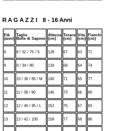
R A G A Z Z I 8 - 16 Anni
Età
Taglie
Altezza
Torace
Vita
Fianchi
(anni)
Bolle di Sapone
(cm)
(cm)
(cm)
(cm)
8
8 / 32 / 75 / S
128
67
63
71
9
9 / 34 / 80
134
69
64
74
10
10 / 36 / 85 / M
140
71
65
77
11
11 / 38 / 90
146
73
66
80
12
12 / 40 / 95 / L
152
75
67
83
13
13 / 42 / 100
158
77
68
86