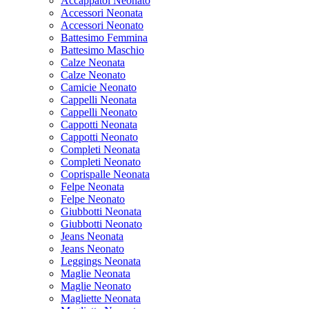
Accappatoi Neonato
Accessori Neonata
Accessori Neonato
Battesimo Femmina
Battesimo Maschio
Calze Neonata
Calze Neonato
Camicie Neonato
Cappelli Neonata
Cappelli Neonato
Cappotti Neonata
Cappotti Neonato
Completi Neonata
Completi Neonato
Coprispalle Neonata
Felpe Neonata
Felpe Neonato
Giubbotti Neonata
Giubbotti Neonato
Jeans Neonata
Jeans Neonato
Leggings Neonata
Maglie Neonata
Maglie Neonato
Magliette Neonata