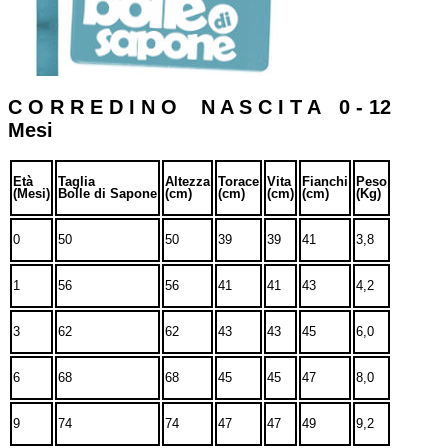
C O R R E D I N O N A S C I T A 0 - 12
Mesi
Età
Taglia
Altezza
Torace
Vita
Fianchi
Peso
(Mesi)
Bolle di Sapone
(cm)
(cm)
(cm)
(cm)
(Kg)
0
50
50
39
39
41
3,8
1
56
56
41
41
43
4,2
3
62
62
43
43
45
6,0
6
68
68
45
45
47
8,0
9
74
74
47
47
49
9,2