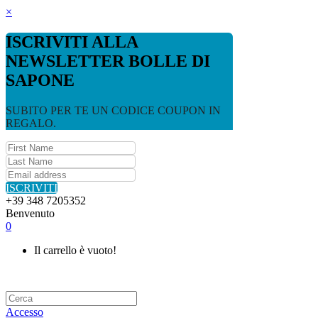
×
ISCRIVITI ALLA
NEWSLETTER BOLLE DI
SAPONE
SUBITO PER TE UN CODICE COUPON IN
REGALO.
ISCRIVITI
+39 348 7205352
Benvenuto
0
Il carrello è vuoto!
Accesso