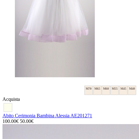
M70
M65
M60
M55
M45
M40
Acquista
Abito Cerimonia Bambina Alessia AE201271
100.00€
50.00€