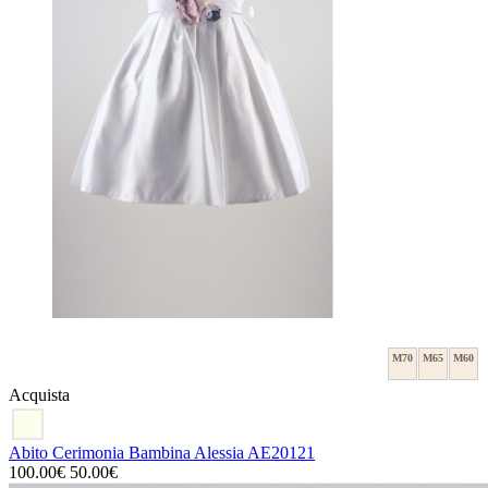
M70
M65
M60
Acquista
Abito Cerimonia Bambina Alessia AE20121
100.00€
50.00€