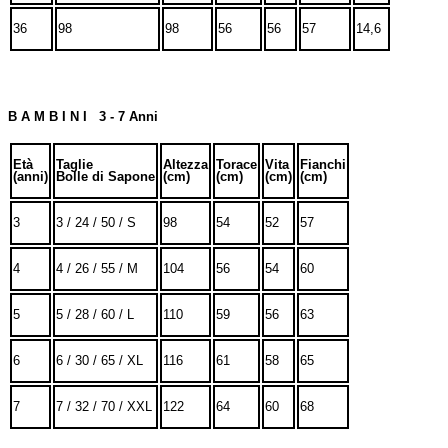
36
98
98
56
56
57
14,6
B A M B I N I 3 - 7 Anni
Età
Taglie
Altezza
Torace
Vita
Fianchi
(anni)
Bolle di Sapone
(cm)
(cm)
(cm)
(cm)
3
3 / 24 / 50 / S
98
54
52
57
4
4 / 26 / 55 / M
104
56
54
60
5
5 / 28 / 60 / L
110
59
56
63
6
6 / 30 / 65 / XL
116
61
58
65
7
7 / 32 / 70 / XXL
122
64
60
68