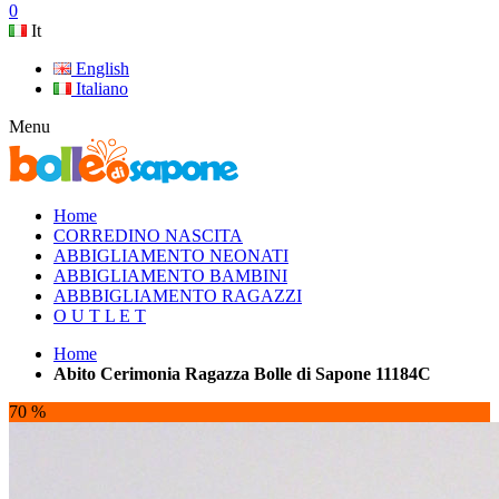
0
It
English
Italiano
Menu
Home
CORREDINO NASCITA
ABBIGLIAMENTO NEONATI
ABBIGLIAMENTO BAMBINI
ABBBIGLIAMENTO RAGAZZI
O U T L E T
Home
Abito Cerimonia Ragazza Bolle di Sapone 11184C
70 %