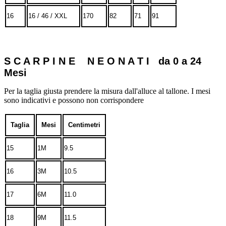
16
16 / 46 / XXL
170
82
71
91
S C A R P I N E N E O N A T I da 0 a 24
Mesi
Per la taglia giusta prendere la misura dall'alluce al tallone. I mesi
sono indicativi e possono non corrispondere
Taglia
Mesi
Centimetri
15
1M
9.5
16
3M
10.5
17
6M
11.0
18
9M
11.5