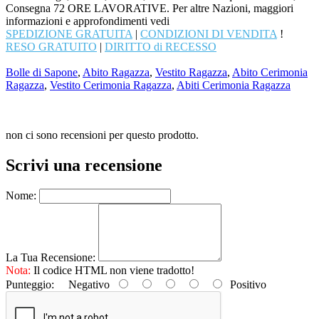
Consegna 72 ORE LAVORATIVE. Per altre Nazioni, maggiori
informazioni e approfondimenti vedi
SPEDIZIONE GRATUITA
|
CONDIZIONI DI VENDITA
!
RESO GRATUITO
|
DIRITTO di RECESSO
Bolle di Sapone
,
Abito Ragazza
,
Vestito Ragazza
,
Abito Cerimonia
Ragazza
,
Vestito Cerimonia Ragazza
,
Abiti Cerimonia Ragazza
non ci sono recensioni per questo prodotto.
Scrivi una recensione
Nome:
La Tua Recensione:
Nota:
Il codice HTML non viene tradotto!
Punteggio:
Negativo
Positivo