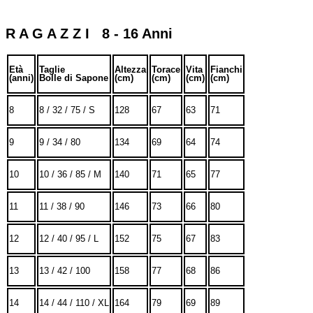
R A G A Z Z I 8 - 16 Anni
Età
Taglie
Altezza
Torace
Vita
Fianchi
(anni)
Bolle di Sapone
(cm)
(cm)
(cm)
(cm)
8
8 / 32 / 75 / S
128
67
63
71
9
9 / 34 / 80
134
69
64
74
10
10 / 36 / 85 / M
140
71
65
77
11
11 / 38 / 90
146
73
66
80
12
12 / 40 / 95 / L
152
75
67
83
13
13 / 42 / 100
158
77
68
86
14
14 / 44 / 110 / XL
164
79
69
89