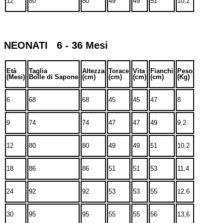
12
80
80
49
49
51
10,2
NEONATI 6 - 36 Mesi
Età
Taglia
Altezza
Torace
Vita
Fianchi
Peso
(Mesi)
Bolle di Sapone
(cm)
(cm)
(cm)
(cm)
(Kg)
6
68
68
45
45
47
8
9
74
74
47
47
49
9,2
12
80
80
49
49
51
10,2
18
86
86
51
51
53
11,4
24
92
92
53
53
55
12,6
30
95
95
55
55
56
13,6