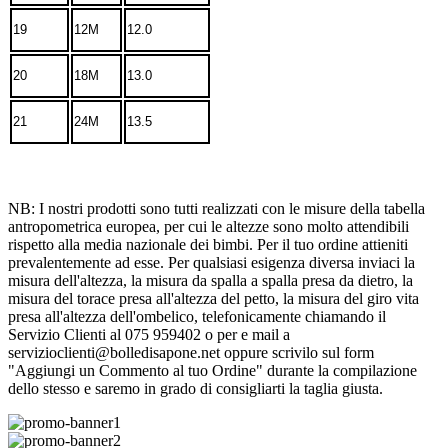
19
12M
12.0
20
18M
13.0
21
24M
13.5
NB: I nostri prodotti sono tutti realizzati con le misure della tabella
antropometrica europea, per cui le altezze sono molto attendibili
rispetto alla media nazionale dei bimbi. Per il tuo ordine attieniti
prevalentemente ad esse. Per qualsiasi esigenza diversa inviaci la
misura dell'altezza, la misura da spalla a spalla presa da dietro, la
misura del torace presa all'altezza del petto, la misura del giro vita
presa all'altezza dell'ombelico, telefonicamente chiamando il
Servizio Clienti al 075 959402 o per e mail a
servizioclienti@bolledisapone.net oppure scrivilo sul form
"Aggiungi un Commento al tuo Ordine" durante la compilazione
dello stesso e saremo in grado di consigliarti la taglia giusta.