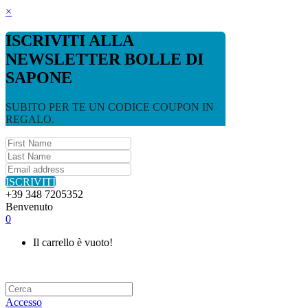
×
ISCRIVITI ALLA
NEWSLETTER BOLLE DI
SAPONE
SUBITO PER TE UN CODICE COUPON IN
REGALO.
ISCRIVITI
+39 348 7205352
Benvenuto
0
Il carrello è vuoto!
Accesso