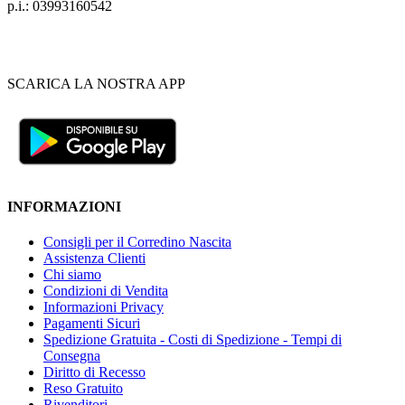
p.i.: 03993160542
SCARICA LA NOSTRA APP
INFORMAZIONI
Consigli per il Corredino Nascita
Assistenza Clienti
Chi siamo
Condizioni di Vendita
Informazioni Privacy
Pagamenti Sicuri
Spedizione Gratuita - Costi di Spedizione - Tempi di
Consegna
Diritto di Recesso
Reso Gratuito
Rivenditori