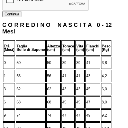
Continua
C O R R E D I N O N A S C I T A 0 - 12
Mesi
Età
Taglia
Altezza
Torace
Vita
Fianchi
Peso
(Mesi)
Bolle di Sapone
(cm)
(cm)
(cm)
(cm)
(Kg)
0
50
50
39
39
41
3,8
1
56
56
41
41
43
4,2
3
62
62
43
43
45
6,0
6
68
68
45
45
47
8,0
9
74
74
47
47
49
9,2