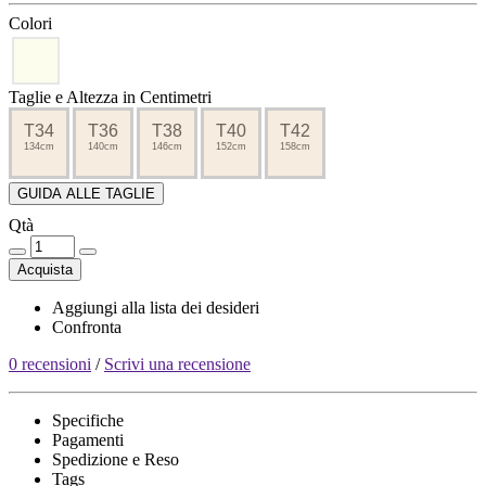
Colori
Taglie e Altezza in Centimetri
T34
T36
T38
T40
T42
134cm
140cm
146cm
152cm
158cm
GUIDA ALLE TAGLIE
Qtà
Acquista
Aggiungi alla lista dei desideri
Confronta
0 recensioni
/
Scrivi una recensione
Specifiche
Pagamenti
Spedizione e Reso
Tags