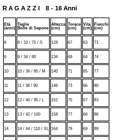
R A G A Z Z I 8 - 16 Anni
Età
Taglie
Altezza
Torace
Vita
Fianchi
(anni)
Bolle di Sapone
(cm)
(cm)
(cm)
(cm)
8
8 / 32 / 75 / S
128
67
63
71
9
9 / 34 / 80
134
69
64
74
10
10 / 36 / 85 / M
140
71
65
77
11
11 / 38 / 90
146
73
66
80
12
12 / 40 / 95 / L
152
75
67
83
13
13 / 42 / 100
158
77
68
86
14
14 / 44 / 110 / XL
164
79
69
89