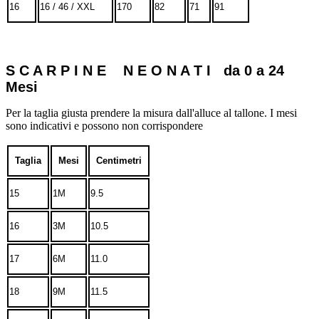
16
16 / 46 / XXL
170
82
71
91
S C A R P I N E N E O N A T I da 0 a 24
Mesi
Per la taglia giusta prendere la misura dall'alluce al tallone. I mesi
sono indicativi e possono non corrispondere
Taglia
Mesi
Centimetri
15
1M
9.5
16
3M
10.5
17
6M
11.0
18
9M
11.5