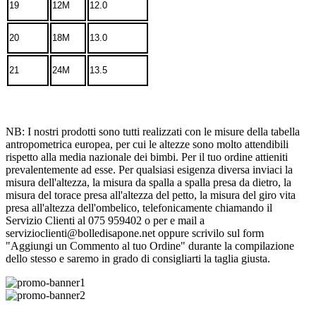
19
12M
12.0
20
18M
13.0
21
24M
13.5
NB: I nostri prodotti sono tutti realizzati con le misure della tabella
antropometrica europea, per cui le altezze sono molto attendibili
rispetto alla media nazionale dei bimbi. Per il tuo ordine attieniti
prevalentemente ad esse. Per qualsiasi esigenza diversa inviaci la
misura dell'altezza, la misura da spalla a spalla presa da dietro, la
misura del torace presa all'altezza del petto, la misura del giro vita
presa all'altezza dell'ombelico, telefonicamente chiamando il
Servizio Clienti al 075 959402 o per e mail a
servizioclienti@bolledisapone.net oppure scrivilo sul form
"Aggiungi un Commento al tuo Ordine" durante la compilazione
dello stesso e saremo in grado di consigliarti la taglia giusta.