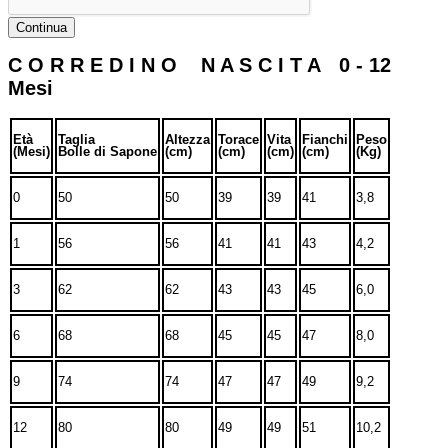
Continua
C O R R E D I N O N A S C I T A 0 - 12
Mesi
Età
Taglia
Altezza
Torace
Vita
Fianchi
Peso
(Mesi)
Bolle di Sapone
(cm)
(cm)
(cm)
(cm)
(Kg)
0
50
50
39
39
41
3,8
1
56
56
41
41
43
4,2
3
62
62
43
43
45
6,0
6
68
68
45
45
47
8,0
9
74
74
47
47
49
9,2
12
80
80
49
49
51
10,2