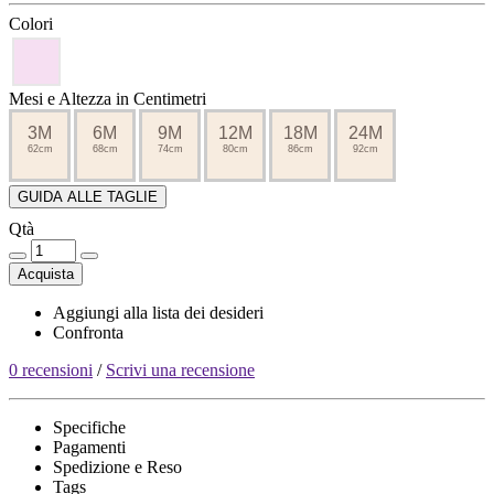
Colori
Mesi e Altezza in Centimetri
3M
6M
9M
12M
18M
24M
62cm
68cm
74cm
80cm
86cm
92cm
GUIDA ALLE TAGLIE
Qtà
Acquista
Aggiungi alla lista dei desideri
Confronta
0 recensioni
/
Scrivi una recensione
Specifiche
Pagamenti
Spedizione e Reso
Tags