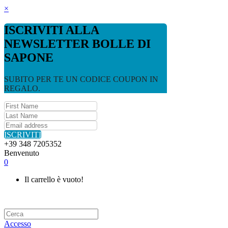
×
ISCRIVITI ALLA
NEWSLETTER BOLLE DI
SAPONE
SUBITO PER TE UN CODICE COUPON IN
REGALO.
ISCRIVITI
+39 348 7205352
Benvenuto
0
Il carrello è vuoto!
Accesso