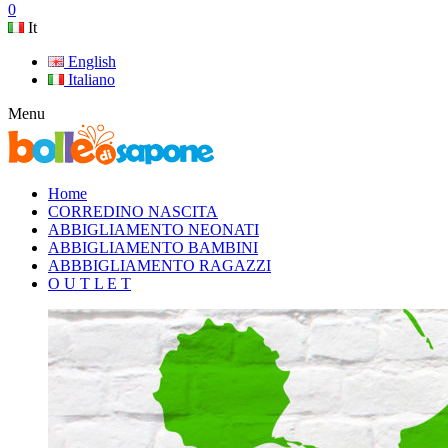
0
It
English
Italiano
Menu
Home
CORREDINO NASCITA
ABBIGLIAMENTO NEONATI
ABBIGLIAMENTO BAMBINI
ABBBIGLIAMENTO RAGAZZI
O U T L E T