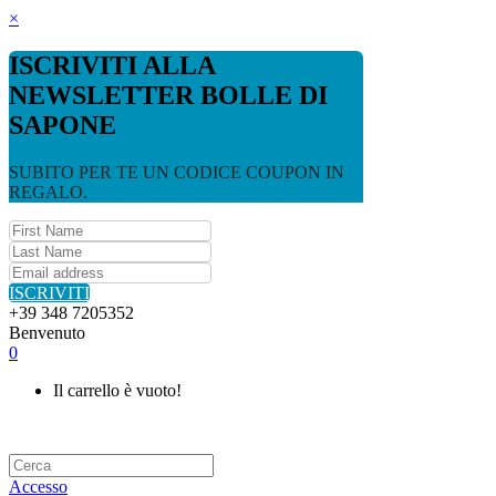
×
ISCRIVITI ALLA
NEWSLETTER BOLLE DI
SAPONE
SUBITO PER TE UN CODICE COUPON IN
REGALO.
ISCRIVITI
+39 348 7205352
Benvenuto
0
Il carrello è vuoto!
Accesso