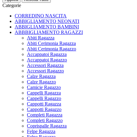
Categorie
CORREDINO NASCITA
ABBIGLIAMENTO NEONATI
ABBIGLIAMENTO BAMBINI
ABBBIGLIAMENTO RAGAZZI
Abiti Ragazza
Abiti Cerimonia Ragazza
Abiti Cerimonia Ragazzo
Accappatoi Ragazza
Accappatoi Ragazzo
Accessori Ragazza
Accessori Ragazzo
Calze Ragazza
Calze Ragazzo
Camicie Ragazzo
Cappelli Ragazza
Cappelli Ragazzo
Cappotti Ragazza
Cappotti Ragazzo
Completi Ragazza
Completi Ragazzo
Coprispalle Ragazza
Felpe Ragazza
Felpe Ragazzo