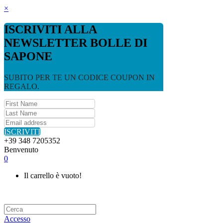
×
ISCRIVITI ALLA
NEWSLETTER BOLLE DI
SAPONE
SUBITO PER TE UN CODICE COUPON IN
REGALO.
ISCRIVITI
+39 348 7205352
Benvenuto
0
Il carrello è vuoto!
Accesso