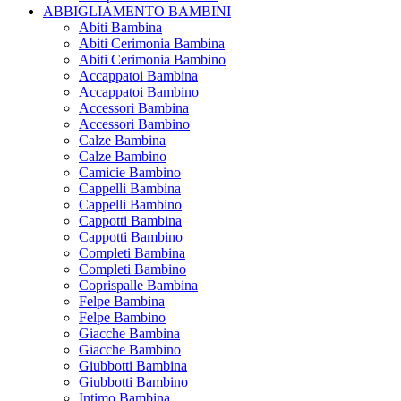
ABBIGLIAMENTO BAMBINI
Abiti Bambina
Abiti Cerimonia Bambina
Abiti Cerimonia Bambino
Accappatoi Bambina
Accappatoi Bambino
Accessori Bambina
Accessori Bambino
Calze Bambina
Calze Bambino
Camicie Bambino
Cappelli Bambina
Cappelli Bambino
Cappotti Bambina
Cappotti Bambino
Completi Bambina
Completi Bambino
Coprispalle Bambina
Felpe Bambina
Felpe Bambino
Giacche Bambina
Giacche Bambino
Giubbotti Bambina
Giubbotti Bambino
Intimo Bambina