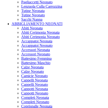
Pagliaccetti Neonato
Lenzuola Culla Carrozzina
Tutine Neonata
Tutine Neonato
Sacchi Nanna
ABBIGLIAMENTO NEONATI
Abiti Neonata
Abiti Cerimonia Neonata
Abiti Cerimonia Neonato
Accappatoi Neonata
Accappatoi Neonato
Accessori Neonata
Accessori Neonato
Battesimo Femmina
Battesimo Maschio
Calze Neonata
Calze Neonato
Camicie Neonato
Cappelli Neonata
Cappelli Neonato
Cappotti Neonata
Cappotti Neonato
Completi Neonata
Completi Neonato
Coprispalle Neonata