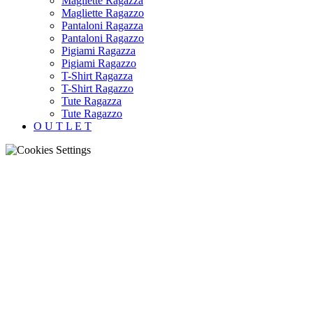
Magliette Ragazza
Magliette Ragazzo
Pantaloni Ragazza
Pantaloni Ragazzo
Pigiami Ragazza
Pigiami Ragazzo
T-Shirt Ragazza
T-Shirt Ragazzo
Tute Ragazza
Tute Ragazzo
O U T L E T