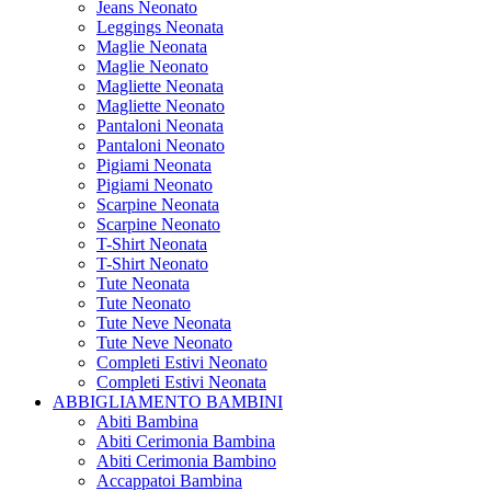
Jeans Neonato
Leggings Neonata
Maglie Neonata
Maglie Neonato
Magliette Neonata
Magliette Neonato
Pantaloni Neonata
Pantaloni Neonato
Pigiami Neonata
Pigiami Neonato
Scarpine Neonata
Scarpine Neonato
T-Shirt Neonata
T-Shirt Neonato
Tute Neonata
Tute Neonato
Tute Neve Neonata
Tute Neve Neonato
Completi Estivi Neonato
Completi Estivi Neonata
ABBIGLIAMENTO BAMBINI
Abiti Bambina
Abiti Cerimonia Bambina
Abiti Cerimonia Bambino
Accappatoi Bambina