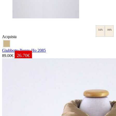
14A
10A
Acquista
Giubbotto Peggy-Ho 2085
26.70€
89.00€