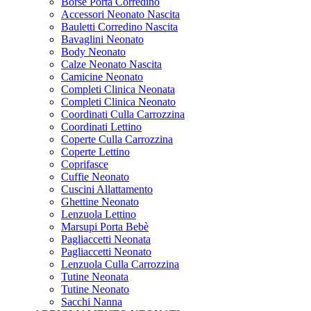
Borse Porta Corredino
Accessori Neonato Nascita
Bauletti Corredino Nascita
Bavaglini Neonato
Body Neonato
Calze Neonato Nascita
Camicine Neonato
Completi Clinica Neonata
Completi Clinica Neonato
Coordinati Culla Carrozzina
Coordinati Lettino
Coperte Culla Carrozzina
Coperte Lettino
Coprifasce
Cuffie Neonato
Cuscini Allattamento
Ghettine Neonato
Lenzuola Lettino
Marsupi Porta Bebè
Pagliaccetti Neonata
Pagliaccetti Neonato
Lenzuola Culla Carrozzina
Tutine Neonata
Tutine Neonato
Sacchi Nanna