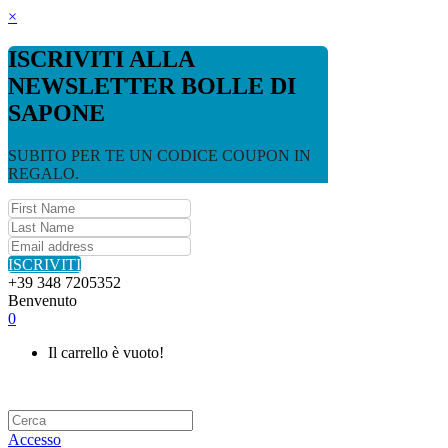
×
ISCRIVITI ALLA
NEWSLETTER BOLLE DI
SAPONE
SUBITO PER TE UN CODICE COUPON IN
REGALO.
ISCRIVITI
+39 348 7205352
Benvenuto
0
Il carrello è vuoto!
Accesso