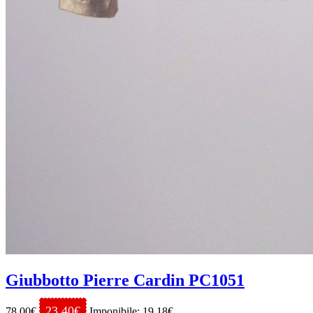
Giubbotto Pierre Cardin PC1051
23.40€
78.00€
Imponibile: 19.18€