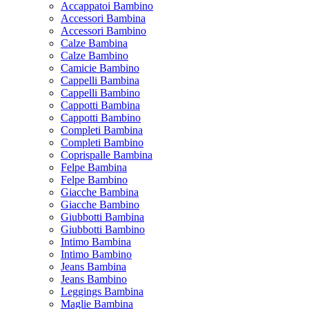
Accappatoi Bambino
Accessori Bambina
Accessori Bambino
Calze Bambina
Calze Bambino
Camicie Bambino
Cappelli Bambina
Cappelli Bambino
Cappotti Bambina
Cappotti Bambino
Completi Bambina
Completi Bambino
Coprispalle Bambina
Felpe Bambina
Felpe Bambino
Giacche Bambina
Giacche Bambino
Giubbotti Bambina
Giubbotti Bambino
Intimo Bambina
Intimo Bambino
Jeans Bambina
Jeans Bambino
Leggings Bambina
Maglie Bambina