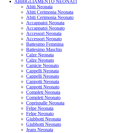
ABBIGLIAMENTO NEONATI
Abiti Neonata
Abiti Cerimonia Neonata
Abiti Cerimonia Neonato
Accappatoi Neonata
Accappatoi Neonato
Accessori Neonata
Accessori Neonato
Battesimo Femmina
Battesimo Maschio
Calze Neonata
Calze Neonato
Camicie Neonato
Cappelli Neonata
Cappelli Neonato
Cappotti Neonata
Cappotti Neonato
Completi Neonata
Completi Neonato
Coprispalle Neonata
Felpe Neonata
Felpe Neonato
Giubbotti Neonata
Giubbotti Neonato
Jeans Neonata