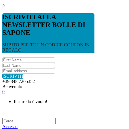
×
ISCRIVITI ALLA
NEWSLETTER BOLLE DI
SAPONE
SUBITO PER TE UN CODICE COUPON IN
REGALO.
ISCRIVITI
+39 348 7205352
Benvenuto
0
Il carrello è vuoto!
Accesso