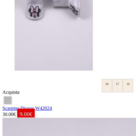
18
17
16
Acquista
Scarpine Disney W42024
9.00€
30.00€