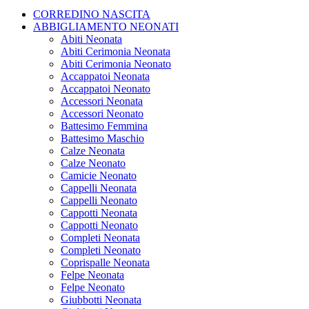
CORREDINO NASCITA
ABBIGLIAMENTO NEONATI
Abiti Neonata
Abiti Cerimonia Neonata
Abiti Cerimonia Neonato
Accappatoi Neonata
Accappatoi Neonato
Accessori Neonata
Accessori Neonato
Battesimo Femmina
Battesimo Maschio
Calze Neonata
Calze Neonato
Camicie Neonato
Cappelli Neonata
Cappelli Neonato
Cappotti Neonata
Cappotti Neonato
Completi Neonata
Completi Neonato
Coprispalle Neonata
Felpe Neonata
Felpe Neonato
Giubbotti Neonata