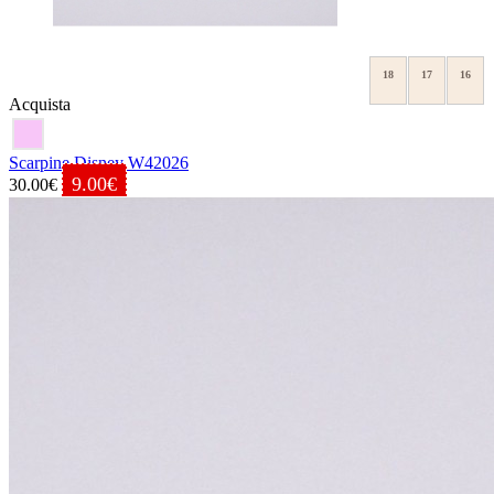
18
17
16
Acquista
Scarpine Disney W42026
9.00€
30.00€