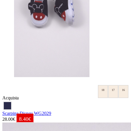
18
17
16
Acquista
Scarpine Disney WG2029
8.40€
28.00€