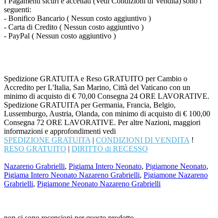
I Pagamenti sicuri e accettati (Vedi Condizioni di Vendita) sono i
seguenti:
- Bonifico Bancario ( Nessun costo aggiuntivo )
- Carta di Credito ( Nessun costo aggiuntivo )
- PayPal ( Nessun costo aggiuntivo )
Spedizione GRATUITA e Reso GRATUITO per Cambio o
Accredito per L'Italia, San Marino, Città del Vaticano con un
minimo di acquisto di € 70,00 Consegna 24 ORE LAVORATIVE.
Spedizione GRATUITA per Germania, Francia, Belgio,
Lussemburgo, Austria, Olanda, con minimo di acquisto di € 100,00
Consegna 72 ORE LAVORATIVE. Per altre Nazioni, maggiori
informazioni e approfondimenti vedi
SPEDIZIONE GRATUITA
|
CONDIZIONI DI VENDITA
!
RESO GRATUITO
|
DIRITTO di RECESSO
Nazareno Grabrielli
,
Pigiama Intero Neonato
,
Pigiamone Neonato
,
Pigiama Intero Neonato Nazareno Grabrielli
,
Pigiamone Nazareno
Grabrielli
,
Pigiamone Neonato Nazareno Grabrielli
non ci sono recensioni per questo prodotto.