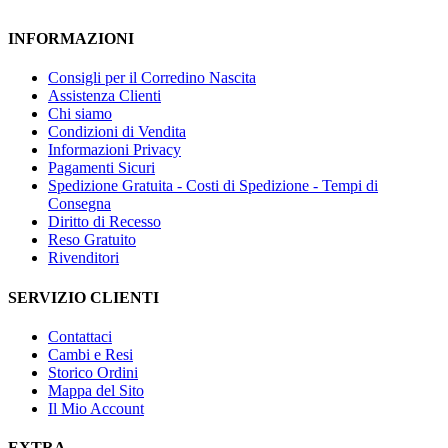
INFORMAZIONI
Consigli per il Corredino Nascita
Assistenza Clienti
Chi siamo
Condizioni di Vendita
Informazioni Privacy
Pagamenti Sicuri
Spedizione Gratuita - Costi di Spedizione - Tempi di
Consegna
Diritto di Recesso
Reso Gratuito
Rivenditori
SERVIZIO CLIENTI
Contattaci
Cambi e Resi
Storico Ordini
Mappa del Sito
Il Mio Account
EXTRA