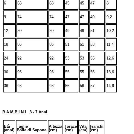
6
68
68
45
45
47
8
9
74
74
47
47
49
9,2
12
80
80
49
49
51
10,2
18
86
86
51
51
53
11,4
24
92
92
53
53
55
12,6
30
95
95
55
55
56
13,6
36
98
98
56
56
57
14,6
B A M B I N I 3 - 7 Anni
Età
Taglie
Altezza
Torace
Vita
Fianchi
(anni)
Bolle di Sapone
(cm)
(cm)
(cm)
(cm)