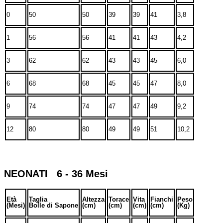
0
50
50
39
39
41
3,8
1
56
56
41
41
43
4,2
3
62
62
43
43
45
6,0
6
68
68
45
45
47
8,0
9
74
74
47
47
49
9,2
12
80
80
49
49
51
10,2
NEONATI 6 - 36 Mesi
Età
Taglia
Altezza
Torace
Vita
Fianchi
Peso
(Mesi)
Bolle di Sapone
(cm)
(cm)
(cm)
(cm)
(Kg)