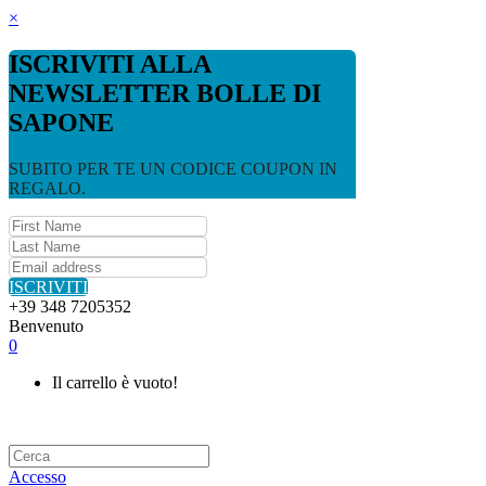
×
ISCRIVITI ALLA
NEWSLETTER BOLLE DI
SAPONE
SUBITO PER TE UN CODICE COUPON IN
REGALO.
ISCRIVITI
+39 348 7205352
Benvenuto
0
Il carrello è vuoto!
Accesso