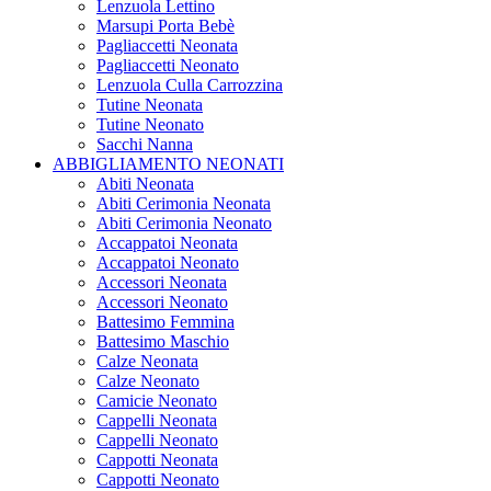
Lenzuola Lettino
Marsupi Porta Bebè
Pagliaccetti Neonata
Pagliaccetti Neonato
Lenzuola Culla Carrozzina
Tutine Neonata
Tutine Neonato
Sacchi Nanna
ABBIGLIAMENTO NEONATI
Abiti Neonata
Abiti Cerimonia Neonata
Abiti Cerimonia Neonato
Accappatoi Neonata
Accappatoi Neonato
Accessori Neonata
Accessori Neonato
Battesimo Femmina
Battesimo Maschio
Calze Neonata
Calze Neonato
Camicie Neonato
Cappelli Neonata
Cappelli Neonato
Cappotti Neonata
Cappotti Neonato