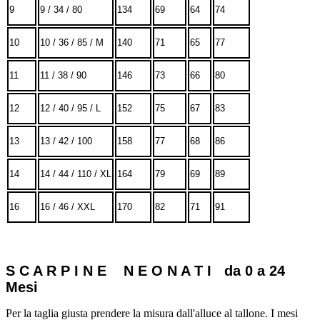
9
9 / 34 / 80
134
69
64
74
10
10 / 36 / 85 / M
140
71
65
77
11
11 / 38 / 90
146
73
66
80
12
12 / 40 / 95 / L
152
75
67
83
13
13 / 42 / 100
158
77
68
86
14
14 / 44 / 110 / XL
164
79
69
89
16
16 / 46 / XXL
170
82
71
91
S C A R P I N E N E O N A T I da 0 a 24
Mesi
Per la taglia giusta prendere la misura dall'alluce al tallone. I mesi