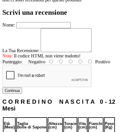
Scrivi una recensione
Nome:
La Tua Recensione:
Nota:
Il codice HTML non viene tradotto!
Punteggio:
Negativo
Positivo
Continua
C O R R E D I N O N A S C I T A 0 - 12
Mesi
Età
Taglia
Altezza
Torace
Vita
Fianchi
Peso
(Mesi)
Bolle di Sapone
(cm)
(cm)
(cm)
(cm)
(Kg)