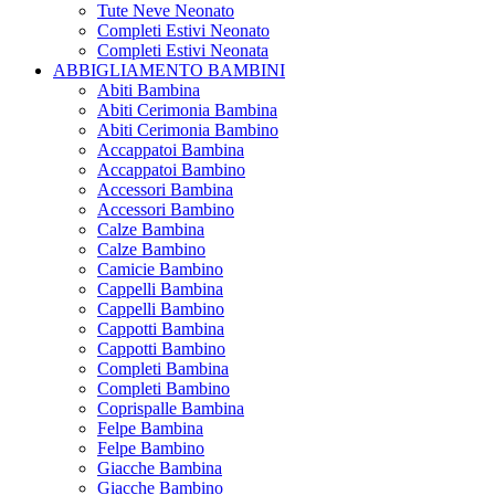
Tute Neve Neonato
Completi Estivi Neonato
Completi Estivi Neonata
ABBIGLIAMENTO BAMBINI
Abiti Bambina
Abiti Cerimonia Bambina
Abiti Cerimonia Bambino
Accappatoi Bambina
Accappatoi Bambino
Accessori Bambina
Accessori Bambino
Calze Bambina
Calze Bambino
Camicie Bambino
Cappelli Bambina
Cappelli Bambino
Cappotti Bambina
Cappotti Bambino
Completi Bambina
Completi Bambino
Coprispalle Bambina
Felpe Bambina
Felpe Bambino
Giacche Bambina
Giacche Bambino