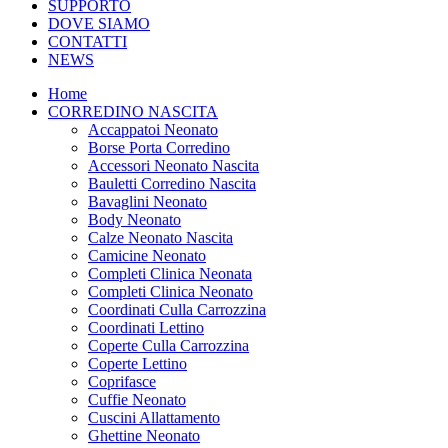
SUPPORTO
DOVE SIAMO
CONTATTI
NEWS
Home
CORREDINO NASCITA
Accappatoi Neonato
Borse Porta Corredino
Accessori Neonato Nascita
Bauletti Corredino Nascita
Bavaglini Neonato
Body Neonato
Calze Neonato Nascita
Camicine Neonato
Completi Clinica Neonata
Completi Clinica Neonato
Coordinati Culla Carrozzina
Coordinati Lettino
Coperte Culla Carrozzina
Coperte Lettino
Coprifasce
Cuffie Neonato
Cuscini Allattamento
Ghettine Neonato