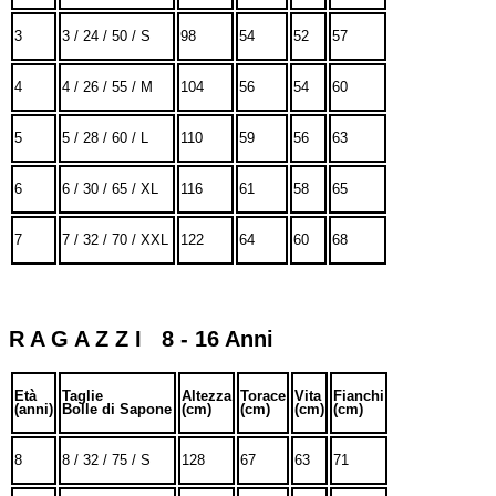
3
3 / 24 / 50 / S
98
54
52
57
4
4 / 26 / 55 / M
104
56
54
60
5
5 / 28 / 60 / L
110
59
56
63
6
6 / 30 / 65 / XL
116
61
58
65
7
7 / 32 / 70 / XXL
122
64
60
68
R A G A Z Z I 8 - 16 Anni
Età
Taglie
Altezza
Torace
Vita
Fianchi
(anni)
Bolle di Sapone
(cm)
(cm)
(cm)
(cm)
8
8 / 32 / 75 / S
128
67
63
71