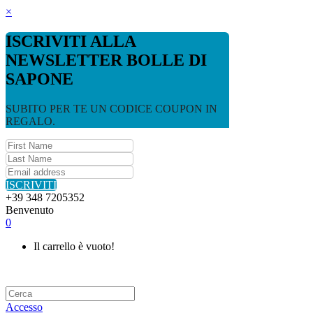
×
ISCRIVITI ALLA
NEWSLETTER BOLLE DI
SAPONE
SUBITO PER TE UN CODICE COUPON IN
REGALO.
ISCRIVITI
+39 348 7205352
Benvenuto
0
Il carrello è vuoto!
Accesso