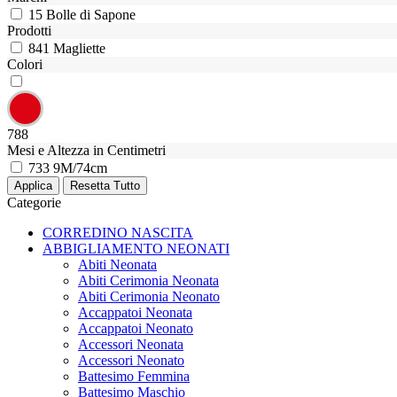
15
Bolle di Sapone
Prodotti
841
Magliette
Colori
788
Mesi e Altezza in Centimetri
733
9M/74cm
Categorie
CORREDINO NASCITA
ABBIGLIAMENTO NEONATI
Abiti Neonata
Abiti Cerimonia Neonata
Abiti Cerimonia Neonato
Accappatoi Neonata
Accappatoi Neonato
Accessori Neonata
Accessori Neonato
Battesimo Femmina
Battesimo Maschio