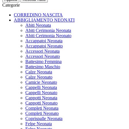
Categorie
CORREDINO NASCITA
ABBIGLIAMENTO NEONATI
Abiti Neonata
Abiti Cerimonia Neonata
Abiti Cerimonia Neonato
Accappatoi Neonata
Accappatoi Neonato
Accessori Neonata
Accessori Neonato
Battesimo Femmina
Battesimo Maschio
Calze Neonata
Calze Neonato
Camicie Neonato
Cappelli Neonata
Cappelli Neonato
Cappotti Neonata
Cappotti Neonato
Completi Neonata
Completi Neonato
Coprispalle Neonata
Felpe Neonata
Felpe Neonato