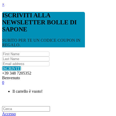
×
ISCRIVITI ALLA
NEWSLETTER BOLLE DI
SAPONE
SUBITO PER TE UN CODICE COUPON IN
REGALO.
ISCRIVITI
+39 348 7205352
Benvenuto
0
Il carrello è vuoto!
Accesso