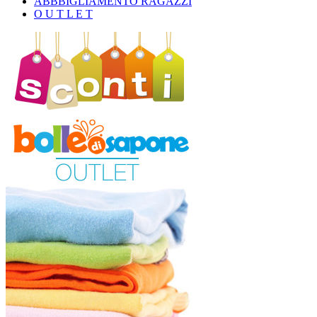
ABBBIGLIAMENTO RAGAZZI
O U T L E T