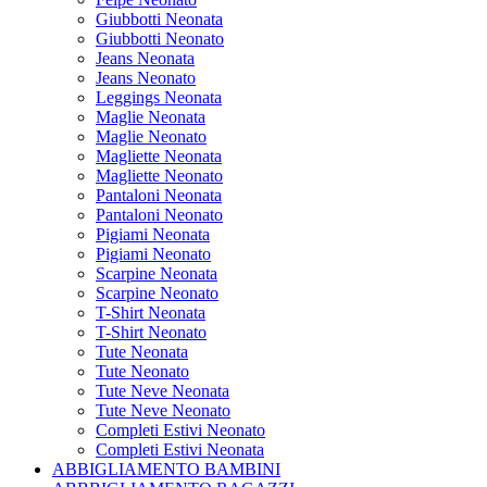
Giubbotti Neonata
Giubbotti Neonato
Jeans Neonata
Jeans Neonato
Leggings Neonata
Maglie Neonata
Maglie Neonato
Magliette Neonata
Magliette Neonato
Pantaloni Neonata
Pantaloni Neonato
Pigiami Neonata
Pigiami Neonato
Scarpine Neonata
Scarpine Neonato
T-Shirt Neonata
T-Shirt Neonato
Tute Neonata
Tute Neonato
Tute Neve Neonata
Tute Neve Neonato
Completi Estivi Neonato
Completi Estivi Neonata
ABBIGLIAMENTO BAMBINI