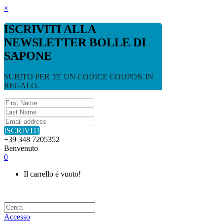
×
ISCRIVITI ALLA
NEWSLETTER BOLLE DI
SAPONE
SUBITO PER TE UN CODICE COUPON IN
REGALO.
ISCRIVITI
+39 348 7205352
Benvenuto
0
Il carrello è vuoto!
Accesso