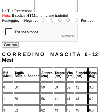
La Tua Recensione:
Nota:
Il codice HTML non viene tradotto!
Punteggio:
Negativo
Positivo
Continua
C O R R E D I N O N A S C I T A 0 - 12
Mesi
Età
Taglia
Altezza
Torace
Vita
Fianchi
Peso
(Mesi)
Bolle di Sapone
(cm)
(cm)
(cm)
(cm)
(Kg)
0
50
50
39
39
41
3,8
1
56
56
41
41
43
4,2
3
62
62
43
43
45
6,0