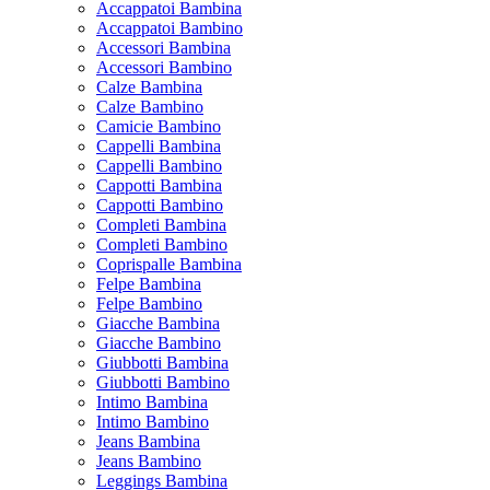
Accappatoi Bambina
Accappatoi Bambino
Accessori Bambina
Accessori Bambino
Calze Bambina
Calze Bambino
Camicie Bambino
Cappelli Bambina
Cappelli Bambino
Cappotti Bambina
Cappotti Bambino
Completi Bambina
Completi Bambino
Coprispalle Bambina
Felpe Bambina
Felpe Bambino
Giacche Bambina
Giacche Bambino
Giubbotti Bambina
Giubbotti Bambino
Intimo Bambina
Intimo Bambino
Jeans Bambina
Jeans Bambino
Leggings Bambina