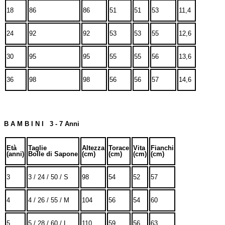
18
86
86
51
51
53
11,4
24
92
92
53
53
55
12,6
30
95
95
55
55
56
13,6
36
98
98
56
56
57
14,6
B A M B I N I 3 - 7 Anni
Età
Taglie
Altezza
Torace
Vita
Fianchi
(anni)
Bolle di Sapone
(cm)
(cm)
(cm)
(cm)
3
3 / 24 / 50 / S
98
54
52
57
4
4 / 26 / 55 / M
104
56
54
60
5
5 / 28 / 60 / L
110
59
56
63