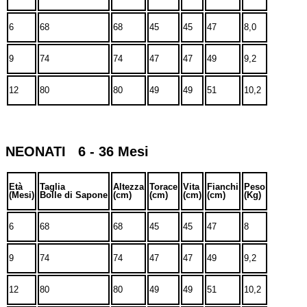
6
68
68
45
45
47
8,0
9
74
74
47
47
49
9,2
12
80
80
49
49
51
10,2
NEONATI 6 - 36 Mesi
Età
Taglia
Altezza
Torace
Vita
Fianchi
Peso
(Mesi)
Bolle di Sapone
(cm)
(cm)
(cm)
(cm)
(Kg)
6
68
68
45
45
47
8
9
74
74
47
47
49
9,2
12
80
80
49
49
51
10,2