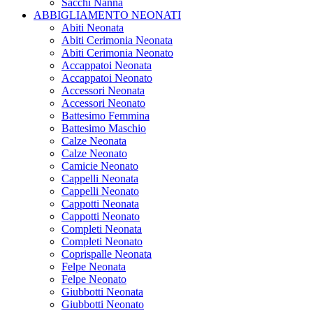
Sacchi Nanna
ABBIGLIAMENTO NEONATI
Abiti Neonata
Abiti Cerimonia Neonata
Abiti Cerimonia Neonato
Accappatoi Neonata
Accappatoi Neonato
Accessori Neonata
Accessori Neonato
Battesimo Femmina
Battesimo Maschio
Calze Neonata
Calze Neonato
Camicie Neonato
Cappelli Neonata
Cappelli Neonato
Cappotti Neonata
Cappotti Neonato
Completi Neonata
Completi Neonato
Coprispalle Neonata
Felpe Neonata
Felpe Neonato
Giubbotti Neonata
Giubbotti Neonato