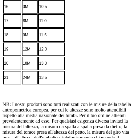
16
3M
10.5
17
6M
11.0
18
9M
11.5
19
12M
12.0
20
18M
13.0
21
24M
13.5
NB: I nostri prodotti sono tutti realizzati con le misure della tabella
antropometrica europea, per cui le altezze sono molto attendibili
rispetto alla media nazionale dei bimbi. Per il tuo ordine attieniti
prevalentemente ad esse. Per qualsiasi esigenza diversa inviaci la
misura dell'altezza, la misura da spalla a spalla presa da dietro, la
misura del torace presa all'altezza del petto, la misura del giro vita
presa all'altezza dell'ombelico, telefonicamente chiamando il