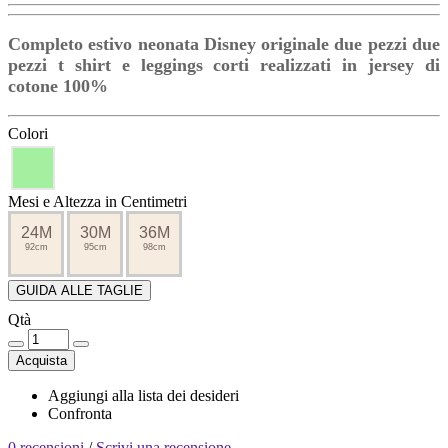
Completo estivo neonata Disney originale due pezzi due
pezzi t shirt e leggings corti realizzati in jersey di
cotone 100%
Colori
Mesi e Altezza in Centimetri
24M
30M
36M
92cm
95cm
98cm
GUIDA ALLE TAGLIE
Qtà
Acquista
Aggiungi alla lista dei desideri
Confronta
0 recensioni
/
Scrivi una recensione