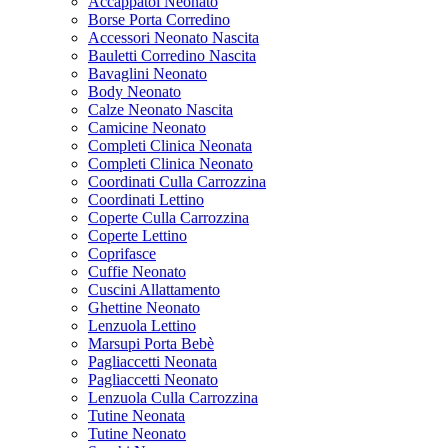
Accappatoi Neonato
Borse Porta Corredino
Accessori Neonato Nascita
Bauletti Corredino Nascita
Bavaglini Neonato
Body Neonato
Calze Neonato Nascita
Camicine Neonato
Completi Clinica Neonata
Completi Clinica Neonato
Coordinati Culla Carrozzina
Coordinati Lettino
Coperte Culla Carrozzina
Coperte Lettino
Coprifasce
Cuffie Neonato
Cuscini Allattamento
Ghettine Neonato
Lenzuola Lettino
Marsupi Porta Bebè
Pagliaccetti Neonata
Pagliaccetti Neonato
Lenzuola Culla Carrozzina
Tutine Neonata
Tutine Neonato