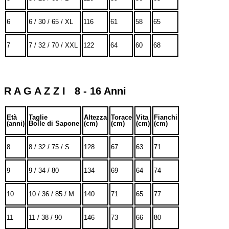
6
6 / 30 / 65 / XL
116
61
58
65
7
7 / 32 / 70 / XXL
122
64
60
68
R A G A Z Z I 8 - 16 Anni
Età
Taglie
Altezza
Torace
Vita
Fianchi
(anni)
Bolle di Sapone
(cm)
(cm)
(cm)
(cm)
8
8 / 32 / 75 / S
128
67
63
71
9
9 / 34 / 80
134
69
64
74
10
10 / 36 / 85 / M
140
71
65
77
11
11 / 38 / 90
146
73
66
80