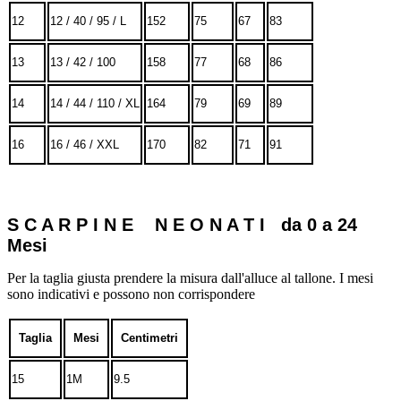
12
12 / 40 / 95 / L
152
75
67
83
13
13 / 42 / 100
158
77
68
86
14
14 / 44 / 110 / XL
164
79
69
89
16
16 / 46 / XXL
170
82
71
91
S C A R P I N E N E O N A T I da 0 a 24
Mesi
Per la taglia giusta prendere la misura dall'alluce al tallone. I mesi
sono indicativi e possono non corrispondere
Taglia
Mesi
Centimetri
15
1M
9.5