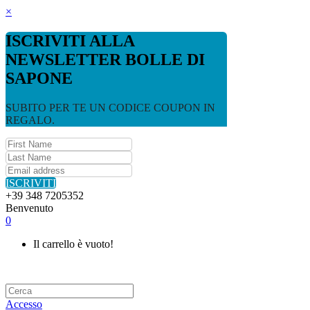
×
ISCRIVITI ALLA
NEWSLETTER BOLLE DI
SAPONE
SUBITO PER TE UN CODICE COUPON IN
REGALO.
ISCRIVITI
+39 348 7205352
Benvenuto
0
Il carrello è vuoto!
Accesso