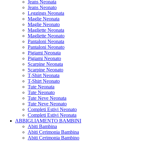
Jeans Neonata
Jeans Neonato
Leggings Neonata
Maglie Neonata
Maglie Neonato
Magliette Neonata
Magliette Neonato
Pantaloni Neonata
Pantaloni Neonato
Pigiami Neonata
Pigiami Neonato
Scarpine Neonata
Scarpine Neonato
T-Shirt Neonata
T-Shirt Neonato
Tute Neonata
Tute Neonato
Tute Neve Neonata
Tute Neve Neonato
Completi Estivi Neonato
Completi Estivi Neonata
ABBIGLIAMENTO BAMBINI
Abiti Bambina
Abiti Cerimonia Bambina
Abiti Cerimonia Bambino