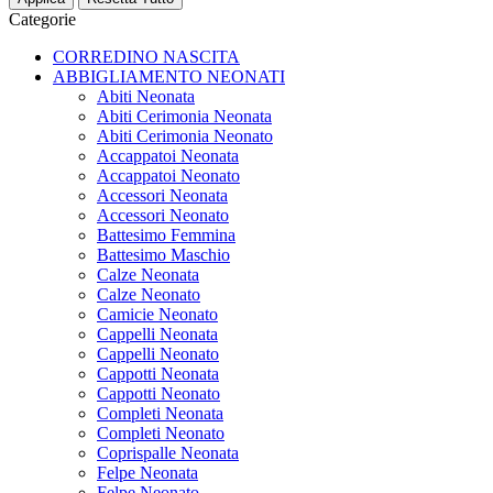
Categorie
CORREDINO NASCITA
ABBIGLIAMENTO NEONATI
Abiti Neonata
Abiti Cerimonia Neonata
Abiti Cerimonia Neonato
Accappatoi Neonata
Accappatoi Neonato
Accessori Neonata
Accessori Neonato
Battesimo Femmina
Battesimo Maschio
Calze Neonata
Calze Neonato
Camicie Neonato
Cappelli Neonata
Cappelli Neonato
Cappotti Neonata
Cappotti Neonato
Completi Neonata
Completi Neonato
Coprispalle Neonata
Felpe Neonata
Felpe Neonato