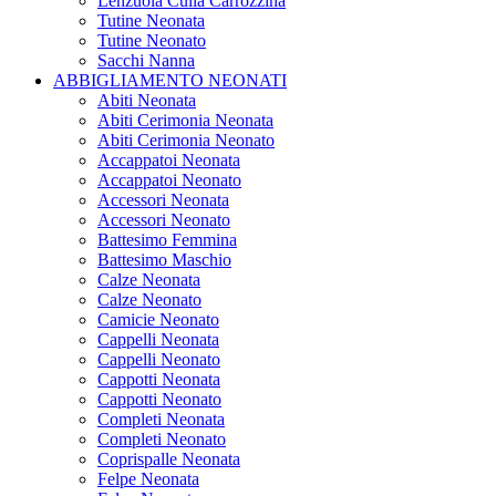
Lenzuola Culla Carrozzina
Tutine Neonata
Tutine Neonato
Sacchi Nanna
ABBIGLIAMENTO NEONATI
Abiti Neonata
Abiti Cerimonia Neonata
Abiti Cerimonia Neonato
Accappatoi Neonata
Accappatoi Neonato
Accessori Neonata
Accessori Neonato
Battesimo Femmina
Battesimo Maschio
Calze Neonata
Calze Neonato
Camicie Neonato
Cappelli Neonata
Cappelli Neonato
Cappotti Neonata
Cappotti Neonato
Completi Neonata
Completi Neonato
Coprispalle Neonata
Felpe Neonata