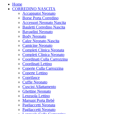
Home
CORREDINO NASCITA
Accappatoi Neonato
Borse Porta Corredino
Accessori Neonato Nascita
Bauletti Corredino Nascita
Bavaglini Neonato
Body Neonato
Calze Neonato Nascita
Camicine Neonato
Completi Clinica Neonata
Completi Clinica Neonato
Coordinati Culla Carrozzina
Coordinati Lettino
Coperte Culla Carrozzina
Coperte Lettino
Coprifasce
Cuffie Neonato
Cuscini Allattamento
Ghettine Neonato
Lenzuola Lettino
Marsupi Porta Bebè
Pagliaccetti Neonata
Pagliaccetti Neonato