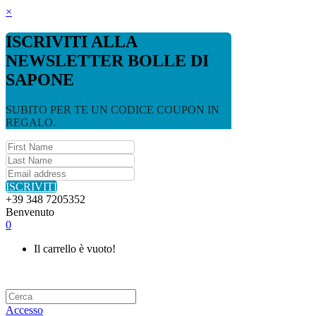
×
ISCRIVITI ALLA
NEWSLETTER BOLLE DI
SAPONE
SUBITO PER TE UN CODICE COUPON IN
REGALO.
ISCRIVITI
+39 348 7205352
Benvenuto
0
Il carrello è vuoto!
Accesso