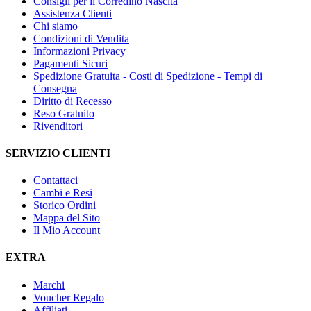
Consigli per il Corredino Nascita
Assistenza Clienti
Chi siamo
Condizioni di Vendita
Informazioni Privacy
Pagamenti Sicuri
Spedizione Gratuita - Costi di Spedizione - Tempi di
Consegna
Diritto di Recesso
Reso Gratuito
Rivenditori
SERVIZIO CLIENTI
Contattaci
Cambi e Resi
Storico Ordini
Mappa del Sito
Il Mio Account
EXTRA
Marchi
Voucher Regalo
Affiliati