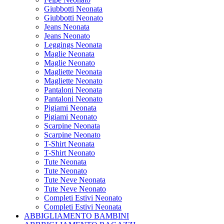
Giubbotti Neonata
Giubbotti Neonato
Jeans Neonata
Jeans Neonato
Leggings Neonata
Maglie Neonata
Maglie Neonato
Magliette Neonata
Magliette Neonato
Pantaloni Neonata
Pantaloni Neonato
Pigiami Neonata
Pigiami Neonato
Scarpine Neonata
Scarpine Neonato
T-Shirt Neonata
T-Shirt Neonato
Tute Neonata
Tute Neonato
Tute Neve Neonata
Tute Neve Neonato
Completi Estivi Neonato
Completi Estivi Neonata
ABBIGLIAMENTO BAMBINI