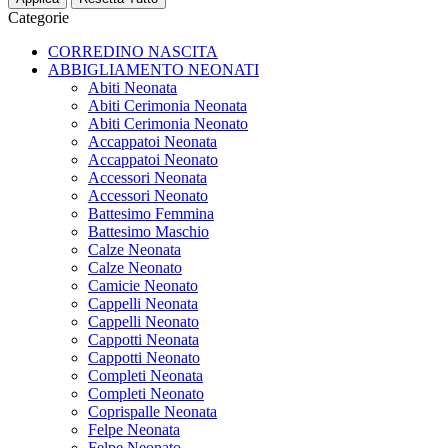
Categorie
CORREDINO NASCITA
ABBIGLIAMENTO NEONATI
Abiti Neonata
Abiti Cerimonia Neonata
Abiti Cerimonia Neonato
Accappatoi Neonata
Accappatoi Neonato
Accessori Neonata
Accessori Neonato
Battesimo Femmina
Battesimo Maschio
Calze Neonata
Calze Neonato
Camicie Neonato
Cappelli Neonata
Cappelli Neonato
Cappotti Neonata
Cappotti Neonato
Completi Neonata
Completi Neonato
Coprispalle Neonata
Felpe Neonata
Felpe Neonato