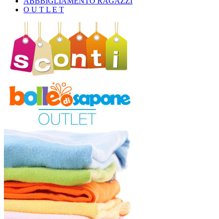
ABBBIGLIAMENTO RAGAZZI
O U T L E T