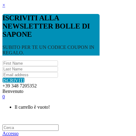
×
ISCRIVITI ALLA
NEWSLETTER BOLLE DI
SAPONE
SUBITO PER TE UN CODICE COUPON IN
REGALO.
ISCRIVITI
+39 348 7205352
Benvenuto
0
Il carrello è vuoto!
Accesso