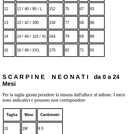
12
12 / 40 / 95 / L
152
75
67
83
13
13 / 42 / 100
158
77
68
86
14
14 / 44 / 110 / XL
164
79
69
89
16
16 / 46 / XXL
170
82
71
91
S C A R P I N E N E O N A T I da 0 a 24
Mesi
Per la taglia giusta prendere la misura dall'alluce al tallone. I mesi
sono indicativi e possono non corrispondere
Taglia
Mesi
Centimetri
15
1M
9.5