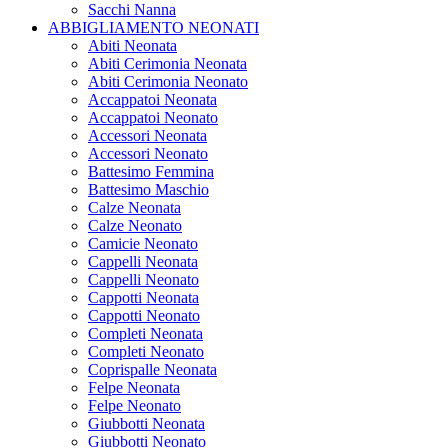
Sacchi Nanna
ABBIGLIAMENTO NEONATI
Abiti Neonata
Abiti Cerimonia Neonata
Abiti Cerimonia Neonato
Accappatoi Neonata
Accappatoi Neonato
Accessori Neonata
Accessori Neonato
Battesimo Femmina
Battesimo Maschio
Calze Neonata
Calze Neonato
Camicie Neonato
Cappelli Neonata
Cappelli Neonato
Cappotti Neonata
Cappotti Neonato
Completi Neonata
Completi Neonato
Coprispalle Neonata
Felpe Neonata
Felpe Neonato
Giubbotti Neonata
Giubbotti Neonato