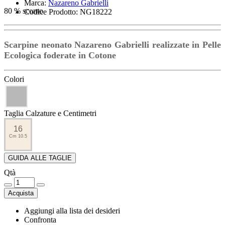
Marca:
Nazareno Gabrielli
80 % sconto
Codice Prodotto: NG18222
Scarpine neonato Nazareno Gabrielli realizzate in Pelle
Ecologica foderate in Cotone
Colori
Taglia Calzature e Centimetri
16
Cm 10.5
GUIDA ALLE TAGLIE
Qtà
Acquista
Aggiungi alla lista dei desideri
Confronta