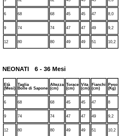
6
68
68
45
45
47
8,0
9
74
74
47
47
49
9,2
12
80
80
49
49
51
10,2
NEONATI 6 - 36 Mesi
Età
Taglia
Altezza
Torace
Vita
Fianchi
Peso
(Mesi)
Bolle di Sapone
(cm)
(cm)
(cm)
(cm)
(Kg)
6
68
68
45
45
47
8
9
74
74
47
47
49
9,2
12
80
80
49
49
51
10,2