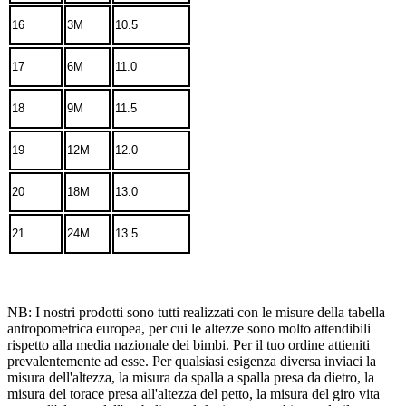
16
3M
10.5
17
6M
11.0
18
9M
11.5
19
12M
12.0
20
18M
13.0
21
24M
13.5
NB: I nostri prodotti sono tutti realizzati con le misure della tabella
antropometrica europea, per cui le altezze sono molto attendibili
rispetto alla media nazionale dei bimbi. Per il tuo ordine attieniti
prevalentemente ad esse. Per qualsiasi esigenza diversa inviaci la
misura dell'altezza, la misura da spalla a spalla presa da dietro, la
misura del torace presa all'altezza del petto, la misura del giro vita