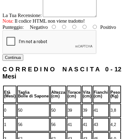
La Tua Recensione:
Nota:
Il codice HTML non viene tradotto!
Punteggio:
Negativo
Positivo
Continua
C O R R E D I N O N A S C I T A 0 - 12
Mesi
Età
Taglia
Altezza
Torace
Vita
Fianchi
Peso
(Mesi)
Bolle di Sapone
(cm)
(cm)
(cm)
(cm)
(Kg)
0
50
50
39
39
41
3,8
1
56
56
41
41
43
4,2
3
62
62
43
43
45
6,0