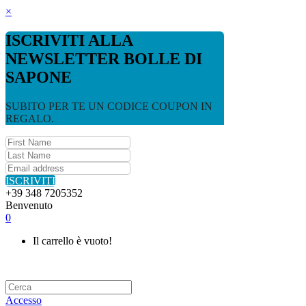
×
ISCRIVITI ALLA
NEWSLETTER BOLLE DI
SAPONE
SUBITO PER TE UN CODICE COUPON IN
REGALO.
ISCRIVITI
+39 348 7205352
Benvenuto
0
Il carrello è vuoto!
Accesso