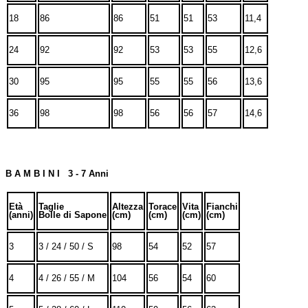
18
86
86
51
51
53
11,4
24
92
92
53
53
55
12,6
30
95
95
55
55
56
13,6
36
98
98
56
56
57
14,6
B A M B I N I 3 - 7 Anni
Età
Taglie
Altezza
Torace
Vita
Fianchi
(anni)
Bolle di Sapone
(cm)
(cm)
(cm)
(cm)
3
3 / 24 / 50 / S
98
54
52
57
4
4 / 26 / 55 / M
104
56
54
60