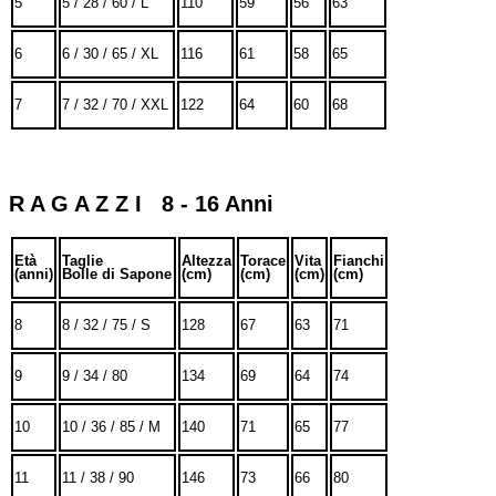
5
5 / 28 / 60 / L
110
59
56
63
6
6 / 30 / 65 / XL
116
61
58
65
7
7 / 32 / 70 / XXL
122
64
60
68
R A G A Z Z I 8 - 16 Anni
Età
Taglie
Altezza
Torace
Vita
Fianchi
(anni)
Bolle di Sapone
(cm)
(cm)
(cm)
(cm)
8
8 / 32 / 75 / S
128
67
63
71
9
9 / 34 / 80
134
69
64
74
10
10 / 36 / 85 / M
140
71
65
77
11
11 / 38 / 90
146
73
66
80