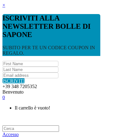
×
ISCRIVITI ALLA
NEWSLETTER BOLLE DI
SAPONE
SUBITO PER TE UN CODICE COUPON IN
REGALO.
ISCRIVITI
+39 348 7205352
Benvenuto
0
Il carrello è vuoto!
Accesso