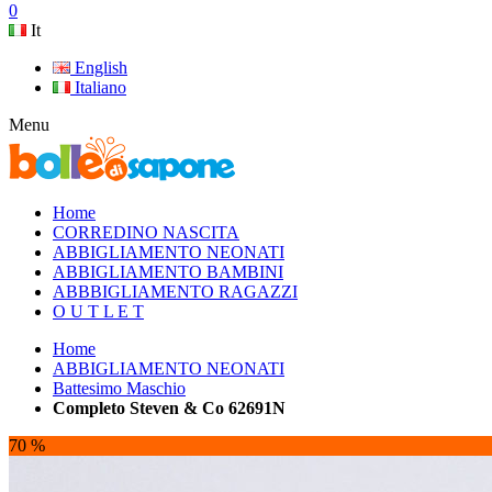
0
It
English
Italiano
Menu
Home
CORREDINO NASCITA
ABBIGLIAMENTO NEONATI
ABBIGLIAMENTO BAMBINI
ABBBIGLIAMENTO RAGAZZI
O U T L E T
Home
ABBIGLIAMENTO NEONATI
Battesimo Maschio
Completo Steven & Co 62691N
70 %