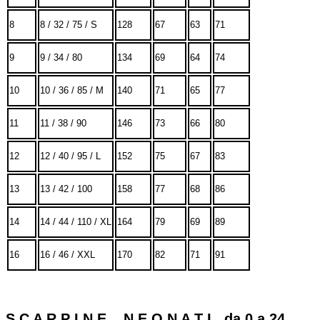
8
8 / 32 / 75 / S
128
67
63
71
9
9 / 34 / 80
134
69
64
74
10
10 / 36 / 85 / M
140
71
65
77
11
11 / 38 / 90
146
73
66
80
12
12 / 40 / 95 / L
152
75
67
83
13
13 / 42 / 100
158
77
68
86
14
14 / 44 / 110 / XL
164
79
69
89
16
16 / 46 / XXL
170
82
71
91
S C A R P I N E N E O N A T I da 0 a 24