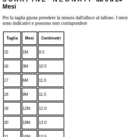
Mesi
Per la taglia giusta prendere la misura dall'alluce al tallone. I mesi
sono indicativi e possono non corrispondere
Taglia
Mesi
Centimetri
15
1M
9.5
16
3M
10.5
17
6M
11.0
18
9M
11.5
19
12M
12.0
20
18M
13.0
21
24M
13.5