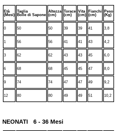
Età
Taglia
Altezza
Torace
Vita
Fianchi
Peso
(Mesi)
Bolle di Sapone
(cm)
(cm)
(cm)
(cm)
(Kg)
0
50
50
39
39
41
3,8
1
56
56
41
41
43
4,2
3
62
62
43
43
45
6,0
6
68
68
45
45
47
8,0
9
74
74
47
47
49
9,2
12
80
80
49
49
51
10,2
NEONATI 6 - 36 Mesi