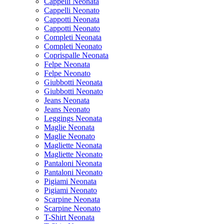
Cappelli Neonata
Cappelli Neonato
Cappotti Neonata
Cappotti Neonato
Completi Neonata
Completi Neonato
Coprispalle Neonata
Felpe Neonata
Felpe Neonato
Giubbotti Neonata
Giubbotti Neonato
Jeans Neonata
Jeans Neonato
Leggings Neonata
Maglie Neonata
Maglie Neonato
Magliette Neonata
Magliette Neonato
Pantaloni Neonata
Pantaloni Neonato
Pigiami Neonata
Pigiami Neonato
Scarpine Neonata
Scarpine Neonato
T-Shirt Neonata