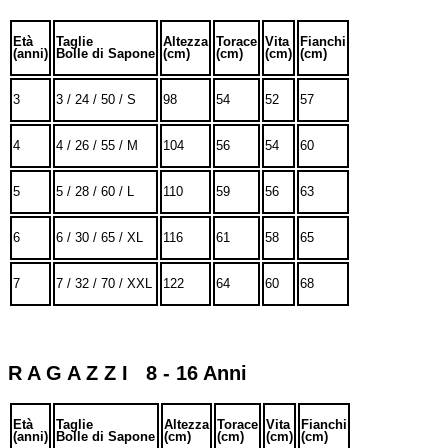
Età
Taglie
Altezza
Torace
Vita
Fianchi
(anni)
Bolle di Sapone
(cm)
(cm)
(cm)
(cm)
3
3 / 24 / 50 / S
98
54
52
57
4
4 / 26 / 55 / M
104
56
54
60
5
5 / 28 / 60 / L
110
59
56
63
6
6 / 30 / 65 / XL
116
61
58
65
7
7 / 32 / 70 / XXL
122
64
60
68
R A G A Z Z I 8 - 16 Anni
Età
Taglie
Altezza
Torace
Vita
Fianchi
(anni)
Bolle di Sapone
(cm)
(cm)
(cm)
(cm)