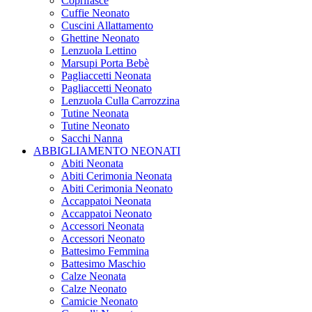
Coprifasce
Cuffie Neonato
Cuscini Allattamento
Ghettine Neonato
Lenzuola Lettino
Marsupi Porta Bebè
Pagliaccetti Neonata
Pagliaccetti Neonato
Lenzuola Culla Carrozzina
Tutine Neonata
Tutine Neonato
Sacchi Nanna
ABBIGLIAMENTO NEONATI
Abiti Neonata
Abiti Cerimonia Neonata
Abiti Cerimonia Neonato
Accappatoi Neonata
Accappatoi Neonato
Accessori Neonata
Accessori Neonato
Battesimo Femmina
Battesimo Maschio
Calze Neonata
Calze Neonato
Camicie Neonato