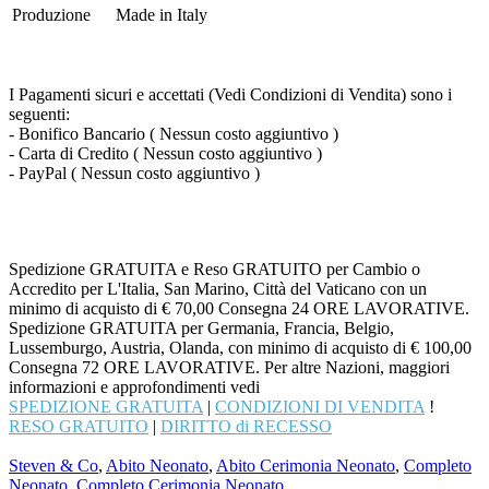
Produzione
Made in Italy
I Pagamenti sicuri e accettati (Vedi Condizioni di Vendita) sono i
seguenti:
- Bonifico Bancario ( Nessun costo aggiuntivo )
- Carta di Credito ( Nessun costo aggiuntivo )
- PayPal ( Nessun costo aggiuntivo )
Spedizione GRATUITA e Reso GRATUITO per Cambio o
Accredito per L'Italia, San Marino, Città del Vaticano con un
minimo di acquisto di € 70,00 Consegna 24 ORE LAVORATIVE.
Spedizione GRATUITA per Germania, Francia, Belgio,
Lussemburgo, Austria, Olanda, con minimo di acquisto di € 100,00
Consegna 72 ORE LAVORATIVE. Per altre Nazioni, maggiori
informazioni e approfondimenti vedi
SPEDIZIONE GRATUITA
|
CONDIZIONI DI VENDITA
!
RESO GRATUITO
|
DIRITTO di RECESSO
Steven & Co
,
Abito Neonato
,
Abito Cerimonia Neonato
,
Completo
Neonato
,
Completo Cerimonia Neonato