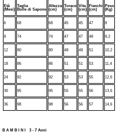
Età
Taglia
Altezza
Torace
Vita
Fianchi
Peso
(Mesi)
Bolle di Sapone
(cm)
(cm)
(cm)
(cm)
(Kg)
6
68
68
45
45
47
8
9
74
74
47
47
49
9,2
12
80
80
49
49
51
10,2
18
86
86
51
51
53
11,4
24
92
92
53
53
55
12,6
30
95
95
55
55
56
13,6
36
98
98
56
56
57
14,6
B A M B I N I 3 - 7 Anni