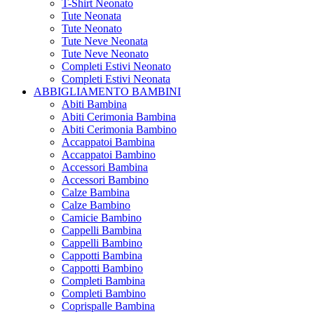
T-Shirt Neonato
Tute Neonata
Tute Neonato
Tute Neve Neonata
Tute Neve Neonato
Completi Estivi Neonato
Completi Estivi Neonata
ABBIGLIAMENTO BAMBINI
Abiti Bambina
Abiti Cerimonia Bambina
Abiti Cerimonia Bambino
Accappatoi Bambina
Accappatoi Bambino
Accessori Bambina
Accessori Bambino
Calze Bambina
Calze Bambino
Camicie Bambino
Cappelli Bambina
Cappelli Bambino
Cappotti Bambina
Cappotti Bambino
Completi Bambina
Completi Bambino
Coprispalle Bambina