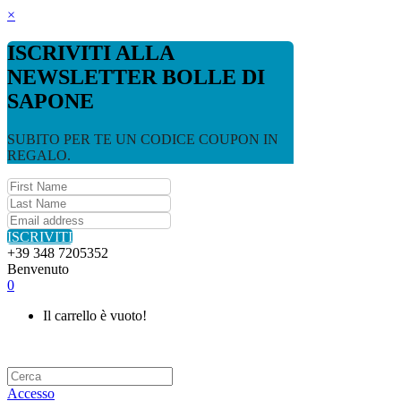
×
ISCRIVITI ALLA
NEWSLETTER BOLLE DI
SAPONE
SUBITO PER TE UN CODICE COUPON IN
REGALO.
ISCRIVITI
+39 348 7205352
Benvenuto
0
Il carrello è vuoto!
Accesso